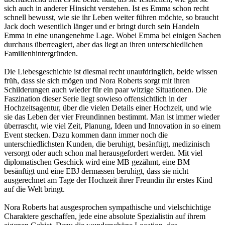
sich auch in anderer Hinsicht verstehen. Ist es Emma schon recht
schnell bewusst, wie sie ihr Leben weiter führen möchte, so braucht
Jack doch wesentlich länger und er bringt durch sein Handeln
Emma in eine unangenehme Lage. Wobei Emma bei einigen Sachen
durchaus überreagiert, aber das liegt an ihren unterschiedlichen
Familienhintergründen.
Die Liebesgeschichte ist diesmal recht unaufdringlich, beide wissen
früh, dass sie sich mögen und Nora Roberts sorgt mit ihren
Schilderungen auch wieder für ein paar witzige Situationen. Die
Faszination dieser Serie liegt sowieso offensichtlich in der
Hochzeitsagentur, über die vielen Details einer Hochzeit, und wie
sie das Leben der vier Freundinnen bestimmt. Man ist immer wieder
überrascht, wie viel Zeit, Planung, Ideen und Innovation in so einem
Event stecken. Dazu kommen dann immer noch die
unterschiedlichsten Kunden, die beruhigt, besänftigt, medizinisch
versorgt oder auch schon mal herausgefordert werden. Mit viel
diplomatischen Geschick wird eine MB gezähmt, eine BM
besänftigt und eine EBJ dermassen beruhigt, dass sie nicht
ausgerechnet am Tage der Hochzeit ihrer Freundin ihr erstes Kind
auf die Welt bringt.
Nora Roberts hat ausgesprochen sympathische und vielschichtige
Charaktere geschaffen, jede eine absolute Spezialistin auf ihrem