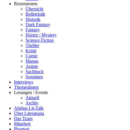
Rezensionen
Übersicht
Belletristik
Historik
Dark Fantasy
Fantasy
Horror / Mystery
Science Fiction
Thriller
Krimi
Comic
Manga
Anime
Sachbuch
Sonstiges
Interviews
Themenlisten
Lesungen / Events
Aktuell
Archiv
Alishas Lit-Talk
Über Literatopia
Das Team
Mitarbeit
Phantast