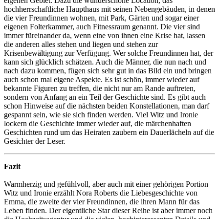
eigenen Gebiet. Dazu die wunderschöne Location, das
hochherrschaftliche Haupthaus mit seinen Nebengebäuden, in denen
die vier Freundinnen wohnen, mit Park, Gärten und sogar einer
eigenen Folterkammer, auch Fitnessraum genannt. Die vier sind
immer füreinander da, wenn eine von ihnen eine Krise hat, lassen
die anderen alles stehen und liegen und stehen zur
Krisenbewältigung zur Verfügung. Wer solche Freundinnen hat, der
kann sich glücklich schätzen. Auch die Männer, die nun nach und
nach dazu kommen, fügen sich sehr gut in das Bild ein und bringen
auch schon mal eigene Aspekte. Es ist schön, immer wieder auf
bekannte Figuren zu treffen, die nicht nur am Rande auftreten,
sondern von Anfang an ein Teil der Geschichte sind. Es gibt auch
schon Hinweise auf die nächsten beiden Konstellationen, man darf
gespannt sein, wie sie sich finden werden. Viel Witz und Ironie
lockern die Geschichte immer wieder auf, die märchenhaften
Geschichten rund um das Heiraten zaubern ein Dauerlächeln auf die
Gesichter der Leser.
Fazit
Warmherzig und gefühlvoll, aber auch mit einer gehörigen Portion
Witz und Ironie erzählt Nora Roberts die Liebesgeschichte von
Emma, die zweite der vier Freundinnen, die ihren Mann für das
Leben finden. Der eigentliche Star dieser Reihe ist aber immer noch