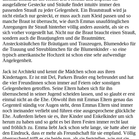
ausgefallene Gestecke und Sträuße findet intuitiv immer den
passenden Strauß zu jeder Gelegenheit. Ein Brautstrauß wird ja
nicht einfach nur gesteckt, er muss auch zum Kleid passen und so
manche Braut ist überrascht, wie durch Emmas unaufdringlichen
Anregungen ihr Strauß hinterher völlig anders aussieht, als sie es
sich vorher vorgestellt hat. Nicht nur die Braut braucht einen Strauß,
sondern auch die Brautjungfern und die Brautmütter,
Anstecksträußchen für Bräutigam und Trauzeugen, Blumendeko für
die Trauung und Streublümchen für die Blumenkinder - so eine
typisch amerikanische Hochzeit ist schon eine sehr aufwendige
Angelegenheit.
Jack ist Architekt und kennt die Mädchen schon aus ihren
Kindertagen. Er ist mit Del, Parkers Bruder eng befreundet und hat
die vier Freundinnen schon immer auf Feiern oder sonstigen
Gelegenheiten getroffen. Seine Eltern haben sich für ihn
überraschend in seiner Jugend scheiden lassen, und so glaubt er erst
einmal nicht an die Ehe. Obwohl ihm mit Emmas Eltern genau das
Gegenteil ständig vor Augen steht, denn Emmas Eltern sind immer
noch ineinander verliebt und führen eine ausgesprochene glückliche
Ehe. Außerdem lieben sie es, ihre Kinder und Enkelkinder um sich
herum zu haben und so geht es bei ihren Festen immer recht laut
und fröhlich zu. Emma liebt Jack schon sehr lange, sie hatte aber nie
den Eindruck, dass er mehr als Freundschaft für sie empfand. Völlig
überraschend trifft es sie beide nun, als sie feststellen, wie gut sie