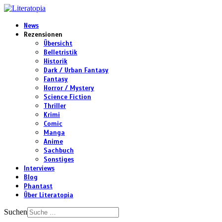
News
Rezensionen
Übersicht
Belletristik
Historik
Dark / Urban Fantasy
Fantasy
Horror / Mystery
Science Fiction
Thriller
Krimi
Comic
Manga
Anime
Sachbuch
Sonstiges
Interviews
Blog
Phantast
Über Literatopia
Suchen