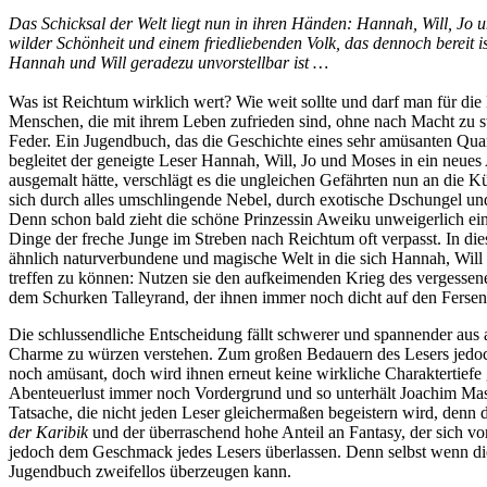
Das Schicksal der Welt liegt nun in ihren Händen: Hannah, Will, Jo 
wilder Schönheit und einem friedliebenden Volk, das dennoch bereit is
Hannah und Will geradezu unvorstellbar ist …
Was ist Reichtum wirklich wert? Wie weit sollte und darf man für die
Menschen, die mit ihrem Leben zufrieden sind, ohne nach Macht zu s
Feder. Ein Jugendbuch, das die Geschichte eines sehr amüsanten Quart
begleitet der geneigte Leser Hannah, Will, Jo und Moses in ein neues
ausgemalt hätte, verschlägt es die ungleichen Gefährten nun an die Kü
sich durch alles umschlingende Nebel, durch exotische Dschungel und f
Denn schon bald zieht die schöne Prinzessin Aweiku unweigerlich eine
Dinge der freche Junge im Streben nach Reichtum oft verpasst. In die
ähnlich naturverbundene und magische Welt in die sich Hannah, Will 
treffen zu können: Nutzen sie den aufkeimenden Krieg des vergessenen 
dem Schurken Talleyrand, der ihnen immer noch dicht auf den Fersen 
Die schlussendliche Entscheidung fällt schwerer und spannender aus 
Charme zu würzen verstehen. Zum großen Bedauern des Lesers jedoch 
noch amüsant, doch wird ihnen erneut keine wirkliche Charaktertiefe
Abenteuerlust immer noch Vordergrund und so unterhält Joachim Mas
Tatsache, die nicht jeden Leser gleichermaßen begeistern wird, denn 
der Karibik
und der überraschend hohe Anteil an Fantasy, der sich vo
jedoch dem Geschmack jedes Lesers überlassen. Denn selbst wenn di
Jugendbuch zweifellos überzeugen kann.