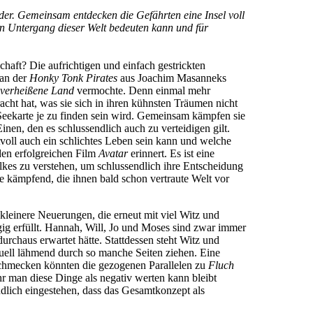
der. Gemeinsam entdecken die Gefährten eine Insel voll
den Untergang dieser Welt bedeuten kann und für
chaft? Die aufrichtigen und einfach gestrickten
man der
Honky Tonk Pirates
aus Joachim Masanneks
verheißene Land
vermochte. Denn einmal mehr
cht hat, was sie sich in ihren kühnsten Träumen nicht
r Seekarte je zu finden sein wird. Gemeinsam kämpfen sie
nen, den es schlussendlich auch zu verteidigen gilt.
tvoll auch ein schlichtes Leben sein kann und welche
en erfolgreichen Film
Avatar
erinnert. Es ist eine
lkes zu verstehen, um schlussendlich ihre Entscheidung
te kämpfend, die ihnen bald schon vertraute Welt vor
kleinere Neuerungen, die erneut mit viel Witz und
g erfüllt. Hannah, Will, Jo und Moses sind zwar immer
rchaus erwartet hätte. Stattdessen steht Witz und
uell lähmend durch so manche Seiten ziehen. Eine
r schmecken könnten die gezogenen Parallelen zu
Fluch
r man diese Dinge als negativ werten kann bleibt
lich eingestehen, dass das Gesamtkonzept als