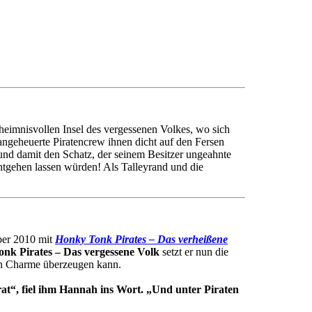
heimnisvollen Insel des vergessenen Volkes, wo sich
 angeheuerte Piratencrew ihnen dicht auf den Fersen
 und damit den Schatz, der seinem Besitzer ungeahnte
ntgehen lassen würden! Als Talleyrand und die
ber 2010 mit
Honky Tonk Pirates – Das verheißene
nk Pirates – Das vergessene Volk
setzt er nun die
hen Charme überzeugen kann.
rat“, fiel ihm Hannah ins Wort. „Und unter Piraten