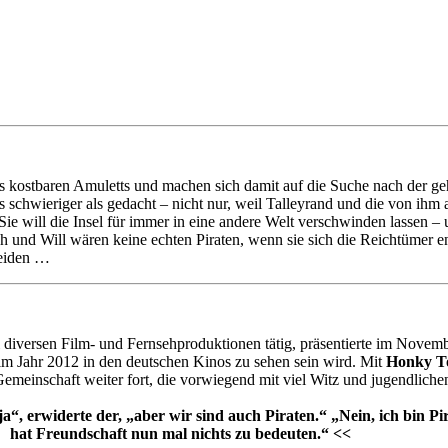
es kostbaren Amuletts und machen sich damit auf die Suche nach der ge
s schwieriger als gedacht – nicht nur, weil Talleyrand und die von ihm
 Sie will die Insel für immer in eine andere Welt verschwinden lassen –
 und Will wären keine echten Piraten, wenn sie sich die Reichtümer e
heiden …
 diversen Film- und Fernsehproduktionen tätig, präsentierte im Novem
m Jahr 2012 in den deutschen Kinos zu sehen sein wird. Mit
Honky To
Gemeinschaft weiter fort, die vorwiegend mit viel Witz und jugendlic
a“, erwiderte der, „aber wir sind auch Piraten.“ „Nein, ich bin Pi
hat Freundschaft nun mal nichts zu bedeuten.“ <<