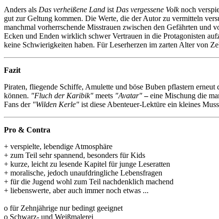
Anders als
Das verheißene Land
ist
Das vergessene Volk
noch verspie
gut zur Geltung kommen. Die Werte, die der Autor zu vermitteln versu
manchmal vorherrschende Misstrauen zwischen den Gefährten und v
Ecken und Enden wirklich schwer Vertrauen in die Protagonisten auf
keine Schwierigkeiten haben. Für Leserherzen im zarten Alter von Zeh
Fazit
Piraten, fliegende Schiffe, Amulette und böse Buben pflastern erne
können.
"Fluch der Karibik"
meets
"Avatar"
–
eine Mischung die manc
Fans der
"Wilden Kerle"
ist diese Abenteuer-Lektüre ein kleines Muss
Pro & Contra
+ verspielte, lebendige Atmosphäre
+ zum Teil sehr spannend, besonders für Kids
+ kurze, leicht zu lesende Kapitel für junge Leseratten
+ moralische, jedoch unaufdringliche Lebensfragen
+ für die Jugend wohl zum Teil nachdenklich machend
+ liebenswerte, aber auch immer noch etwas ...
o für Zehnjährige nur bedingt geeignet
o Schwarz- und Weißmalerei