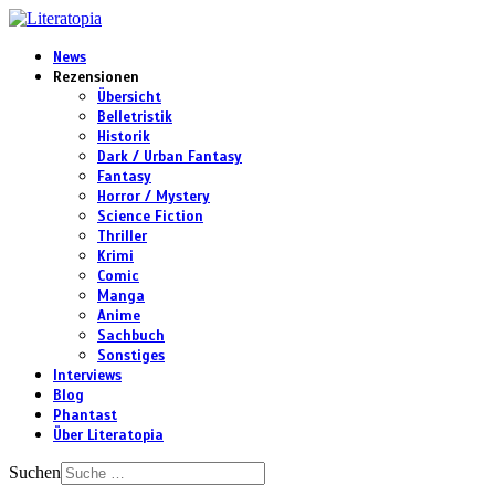
News
Rezensionen
Übersicht
Belletristik
Historik
Dark / Urban Fantasy
Fantasy
Horror / Mystery
Science Fiction
Thriller
Krimi
Comic
Manga
Anime
Sachbuch
Sonstiges
Interviews
Blog
Phantast
Über Literatopia
Suchen