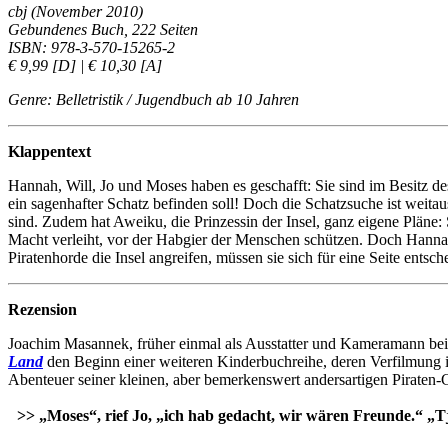
cbj (November 2010)
Gebundenes Buch, 222 Seiten
ISBN: 978-3-570-15265-2
€ 9,99 [D] | € 10,30 [A]
Genre: Belletristik / Jugendbuch ab 10 Jahren
Klappentext
Hannah, Will, Jo und Moses haben es geschafft: Sie sind im Besitz d
ein sagenhafter Schatz befinden soll! Doch die Schatzsuche ist weitau
sind. Zudem hat Aweiku, die Prinzessin der Insel, ganz eigene Pläne:
Macht verleiht, vor der Habgier der Menschen schützen. Doch Hannah
Piratenhorde die Insel angreifen, müssen sie sich für eine Seite entsc
Rezension
Joachim Masannek, früher einmal als Ausstatter und Kameramann bei
Land
den Beginn einer weiteren Kinderbuchreihe, deren Verfilmung i
Abenteuer seiner kleinen, aber bemerkenswert andersartigen Piraten-
>> „Moses“, rief Jo, „ich hab gedacht, wir wären Freunde.“ „Tj