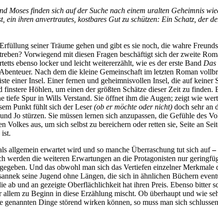
und Moses finden sich auf der Suche nach einem uralten Geheimnis wie
t, ein ihren anvertrautes, kostbares Gut zu schützen: Ein Schatz, der 
 Erfüllung seiner Träume gehen und gibt es sie noch, die wahre Freunds
treben? Vorwiegend mit diesen Fragen beschäftigt sich der zweite Ro
etts ebenso locker und leicht weitererzählt, wie es der erste Band
Das 
 Abenteuer. Nach dem die kleine Gemeinschaft im letzten Roman vollbra
ste einer Insel. Einer fernen und geheimnisvollen Insel, die auf keine
instere Höhlen, um einen der größten Schätze dieser Zeit zu finden. Ei
 tiefe Spur in Wills Verstand. Sie öffnet ihm die Augen; zeigt wie wer
sem Punkt fühlt sich der Leser
(ob er möchte oder nicht)
doch sehr an d
und Jo stürzen. Sie müssen lernen sich anzupassen, die Gefühle des Vo
Volkes aus, um sich selbst zu bereichern oder retten sie, Seite an Sei
ist.
als allgemein erwartet wird und so manche Überraschung tut sich auf
–
werden die weiteren Erwartungen an die Protagonisten nur geringfügi
 gegeben. Und das obwohl man sich das Vertiefen einzelner Merkmale du
annek seine Jugend ohne Längen, die sich in ähnlichen Büchern event
die ab und an gezeigte Oberflächlichkeit hat ihren Preis. Ebenso bitte
r allem zu Beginn in diese Erzählung mischt. Ob überhaupt und wie seh
e genannten Dinge störend wirken können, so muss man sich schlussend