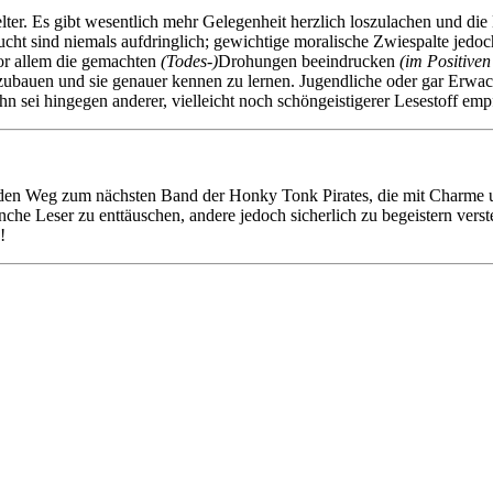
lter. Es gibt wesentlich mehr Gelegenheit herzlich loszulachen und die
cht sind niemals aufdringlich; gewichtige moralische Zwiespalte jedoc
or allem die gemachten
(Todes-)
Drohungen beeindrucken
(im Positive
zubauen und sie genauer kennen zu lernen. Jugendliche oder gar Erwa
n sei hingegen anderer, vielleicht noch schöngeistigerer Lesestoff emp
ut den Weg zum nächsten Band der Honky Tonk Pirates, die mit Charme 
he Leser zu enttäuschen, andere jedoch sicherlich zu begeistern verst
!