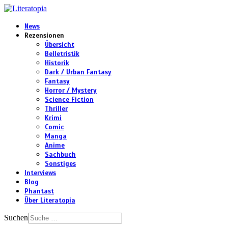
News
Rezensionen
Übersicht
Belletristik
Historik
Dark / Urban Fantasy
Fantasy
Horror / Mystery
Science Fiction
Thriller
Krimi
Comic
Manga
Anime
Sachbuch
Sonstiges
Interviews
Blog
Phantast
Über Literatopia
Suchen