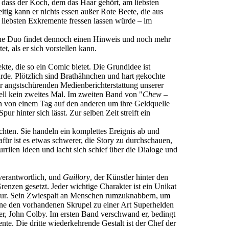
 dass der Koch, dem das Haar gehört, am liebsten
itig kann er nichts essen außer Rote Beete, die aus
m liebsten Exkremente fressen lassen würde – im
iche Duo findet dennoch einen Hinweis und noch mehr
, als er sich vorstellen kann.
e, die so ein Comic bietet. Die Grundidee ist
urde. Plötzlich sind Brathähnchen und hart gekochte
der angstschürenden Medienberichterstattung unserer
nell kein zweites Mal. Im zweiten Band von "
Chew –
den von einem Tag auf den anderen um ihre Geldquelle
 hinter sich lässt. Zur selben Zeit streift ein
chten. Sie handeln ein komplettes Ereignis ab und
für ist es etwas schwerer, die Story zu durchschauen,
rilen Ideen und lacht sich schief über die Dialoge und
 verantwortlich, und
Guillory
, der Künstler hinter den
nzen gesetzt. Jeder wichtige Charakter ist ein Unikat
figur. Sein Zwiespalt an Menschen rumzuknabbern, um
 ohne den vorhandenen Skrupel zu einer Art Superhelden
er, John Colby. Im ersten Band verschwand er, bedingt
te. Die dritte wiederkehrende Gestalt ist der Chef der