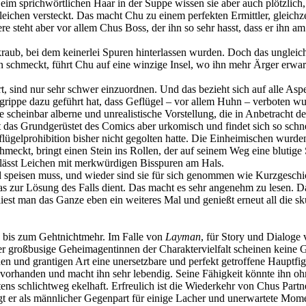
eim sprichwörtlichen Haar in der Suppe wissen sie aber auch plötzlich,
nleichen versteckt. Das macht Chu zu einem perfekten Ermittler, gleichze
e steht aber vor allem Chus Boss, der ihn so sehr hasst, dass er ihn a
ankraub, bei dem keinerlei Spuren hinterlassen wurden. Doch das ungle
schmeckt, führt Chu auf eine winzige Insel, wo ihn mehr Ärger erwartet
nd nur sehr schwer einzuordnen. Und das bezieht sich auf alle Aspekt
gelgrippe dazu geführt hat, dass Geflügel – vor allem Huhn – verboten w
e scheinbar alberne und unrealistische Vorstellung, die in Anbetracht 
ist das Grundgerüstet des Comics aber urkomisch und findet sich so sch
Geflügelprohibition bisher nicht gegolten hatte. Die Einheimischen wur
ckt, bringt einen Stein ins Rollen, der auf seinem Weg eine blutige Spur
erlässt Leichen mit merkwürdigen Bisspuren am Hals.
nd speisen muss, und wieder sind sie für sich genommen wie Kurzgeschi
as zur Lösung des Falls dient. Das macht es sehr angenehm zu lesen. Da
t man das Ganze eben ein weiteres Mal und genießt erneut all die skur
en bis zum Gehtnichtmehr. Im Falle von
Layman
, für Story und Dialoge
roßbusige Geheimagentinnen der Charaktervielfalt scheinen keine Gre
hen und grantigen Art eine unersetzbare und perfekt getroffene Haupt
stets vorhanden und macht ihn sehr lebendig. Seine Fähigkeit könnte ihn
ens schlichtweg ekelhaft. Erfreulich ist die Wiederkehr von Chus Partn
t er als männlicher Gegenpart für einige Lacher und unerwartete Momen