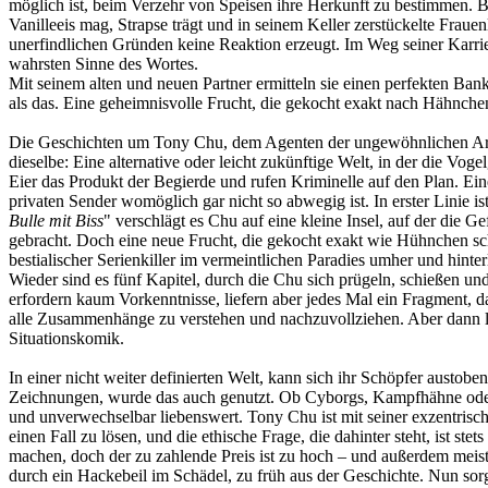
möglich ist, beim Verzehr von Speisen ihre Herkunft zu bestimmen. B
Vanilleeis mag, Strapse trägt und in seinem Keller zerstückelte Fraue
unerfindlichen Gründen keine Reaktion erzeugt. Im Weg seiner Karrier
wahrsten Sinne des Wortes.
Mit seinem alten und neuen Partner ermitteln sie einen perfekten B
als das. Eine geheimnisvolle Frucht, die gekocht exakt nach Hähnchen 
Die Geschichten um Tony Chu, dem Agenten der ungewöhnlichen Art, si
dieselbe: Eine alternative oder leicht zukünftige Welt, in der die Vo
Eier das Produkt der Begierde und rufen Kriminelle auf den Plan. Ein
privaten Sender womöglich gar nicht so abwegig ist. In erster Linie 
Bulle mit Biss
" verschlägt es Chu auf eine kleine Insel, auf der die 
gebracht. Doch eine neue Frucht, die gekocht exakt wie Hühnchen schme
bestialischer Serienkiller im vermeintlichen Paradies umher und hint
Wieder sind es fünf Kapitel, durch die Chu sich prügeln, schießen u
erfordern kaum Vorkenntnisse, liefern aber jedes Mal ein Fragment, d
alle Zusammenhänge zu verstehen und nachzuvollziehen. Aber dann lies
Situationskomik.
In einer nicht weiter definierten Welt, kann sich ihr Schöpfer austob
Zeichnungen, wurde das auch genutzt. Ob Cyborgs, Kampfhähne oder g
und unverwechselbar liebenswert. Tony Chu ist mit seiner exzentrisc
einen Fall zu lösen, und die ethische Frage, die dahinter steht, ist 
machen, doch der zu zahlende Preis ist zu hoch – und außerdem meist
durch ein Hackebeil im Schädel, zu früh aus der Geschichte. Nun sorg