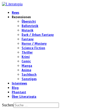
News
Rezensionen
Übersicht
Belletristik
Historik
Dark / Urban Fantasy
Fantasy
Horror / Mystery
Science Fiction
Thriller
Krimi
Comic
Manga
Anime
Sachbuch
Sonstiges
Interviews
Blog
Phantast
Über Literatopia
Suchen