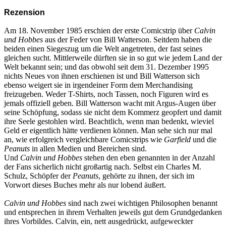
Rezension
Am 18. November 1985 erschien der erste Comicstrip über
Calvin
und Hobbes
aus der Feder von Bill Watterson. Seitdem haben die
beiden einen Siegeszug um die Welt angetreten, der fast seines
gleichen sucht. Mittlerweile dürften sie in so gut wie jedem Land der
Welt bekannt sein; und das obwohl seit dem 31. Dezember 1995
nichts Neues von ihnen erschienen ist und Bill Watterson sich
ebenso weigert sie in irgendeiner Form dem Merchandising
freizugeben. Weder T-Shirts, noch Tassen, noch Figuren wird es
jemals offiziell geben. Bill Watterson wacht mit Argus-Augen über
seine Schöpfung, sodass sie nicht dem Kommerz geopfert und damit
ihre Seele gestohlen wird. Beachtlich, wenn man bedenkt, wieviel
Geld er eigentlich hätte verdienen können. Man sehe sich nur mal
an, wie erfolgreich vergleichbare Comicstrips wie
Garfield
und die
Peanuts
in allen Medien und Bereichen sind.
Und
Calvin und Hobbes
stehen den eben genannten in der Anzahl
der Fans sicherlich nicht großartig nach. Selbst ein Charles M.
Schulz, Schöpfer der
Peanuts
, gehörte zu ihnen, der sich im
Vorwort dieses Buches mehr als nur lobend äußert.
Calvin und Hobbes
sind nach zwei wichtigen Philosophen benannt
und entsprechen in ihrem Verhalten jeweils gut dem Grundgedanken
ihres Vorbildes. Calvin, ein, nett ausgedrückt, aufgeweckter