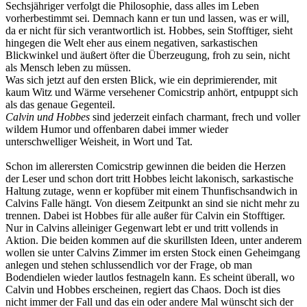
Sechsjähriger verfolgt die Philosophie, dass alles im Leben
vorherbestimmt sei. Demnach kann er tun und lassen, was er will,
da er nicht für sich verantwortlich ist. Hobbes, sein Stofftiger, sieht
hingegen die Welt eher aus einem negativen, sarkastischen
Blickwinkel und äußert öfter die Überzeugung, froh zu sein, nicht
als Mensch leben zu müssen.
Was sich jetzt auf den ersten Blick, wie ein deprimierender, mit
kaum Witz und Wärme versehener Comicstrip anhört, entpuppt sich
als das genaue Gegenteil.
Calvin und Hobbes
sind jederzeit einfach charmant, frech und voller
wildem Humor und offenbaren dabei immer wieder
unterschwelliger Weisheit, in Wort und Tat.
Schon im allerersten Comicstrip gewinnen die beiden die Herzen
der Leser und schon dort tritt Hobbes leicht lakonisch, sarkastische
Haltung zutage, wenn er kopfüber mit einem Thunfischsandwich in
Calvins Falle hängt. Von diesem Zeitpunkt an sind sie nicht mehr zu
trennen. Dabei ist Hobbes für alle außer für Calvin ein Stofftiger.
Nur in Calvins alleiniger Gegenwart lebt er und tritt vollends in
Aktion. Die beiden kommen auf die skurillsten Ideen, unter anderem
wollen sie unter Calvins Zimmer im ersten Stock einen Geheimgang
anlegen und stehen schlussendlich vor der Frage, ob man
Bodendielen wieder lautlos festnageln kann. Es scheint überall, wo
Calvin und Hobbes erscheinen, regiert das Chaos. Doch ist dies
nicht immer der Fall und das ein oder andere Mal wünscht sich der