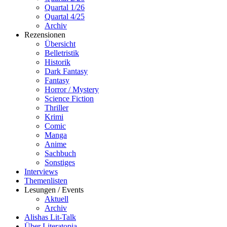
Quartal 1/26
Quartal 4/25
Archiv
Rezensionen
Übersicht
Belletristik
Historik
Dark Fantasy
Fantasy
Horror / Mystery
Science Fiction
Thriller
Krimi
Comic
Manga
Anime
Sachbuch
Sonstiges
Interviews
Themenlisten
Lesungen / Events
Aktuell
Archiv
Alishas Lit-Talk
Über Literatopia