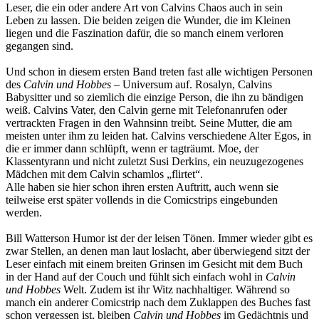
Leser, die ein oder andere Art von Calvins Chaos auch in sein
Leben zu lassen. Die beiden zeigen die Wunder, die im Kleinen
liegen und die Faszination dafür, die so manch einem verloren
gegangen sind.
Und schon in diesem ersten Band treten fast alle wichtigen Personen
des
Calvin und Hobbes
– Universum auf. Rosalyn, Calvins
Babysitter und so ziemlich die einzige Person, die ihn zu bändigen
weiß. Calvins Vater, den Calvin gerne mit Telefonanrufen oder
vertrackten Fragen in den Wahnsinn treibt. Seine Mutter, die am
meisten unter ihm zu leiden hat. Calvins verschiedene Alter Egos, in
die er immer dann schlüpft, wenn er tagträumt. Moe, der
Klassentyrann und nicht zuletzt Susi Derkins, ein neuzugezogenes
Mädchen mit dem Calvin schamlos „flirtet“.
Alle haben sie hier schon ihren ersten Auftritt, auch wenn sie
teilweise erst später vollends in die Comicstrips eingebunden
werden.
Bill Watterson Humor ist der der leisen Tönen. Immer wieder gibt es
zwar Stellen, an denen man laut loslacht, aber überwiegend sitzt der
Leser einfach mit einem breiten Grinsen im Gesicht mit dem Buch
in der Hand auf der Couch und fühlt sich einfach wohl in
Calvin
und Hobbes
Welt. Zudem ist ihr Witz nachhaltiger. Während so
manch ein anderer Comicstrip nach dem Zuklappen des Buches fast
schon vergessen ist, bleiben
Calvin und Hobbes
im Gedächtnis und