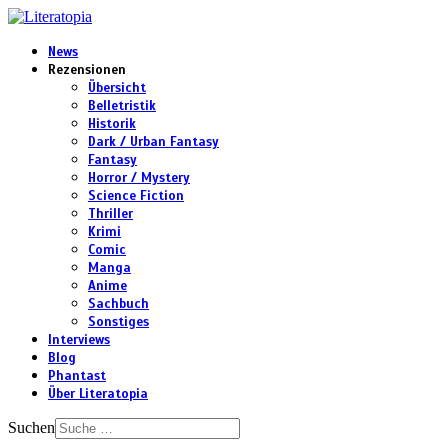
News
Rezensionen
Übersicht
Belletristik
Historik
Dark / Urban Fantasy
Fantasy
Horror / Mystery
Science Fiction
Thriller
Krimi
Comic
Manga
Anime
Sachbuch
Sonstiges
Interviews
Blog
Phantast
Über Literatopia
Suchen