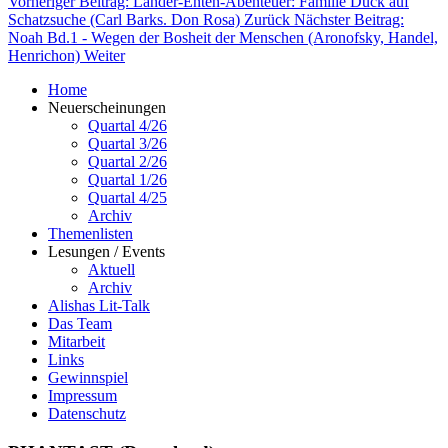
Vorheriger Beitrag: Länder-Enten-Abenteuer: Familie Duck auf
Schatzsuche (Carl Barks. Don Rosa)
Zurück
Nächster Beitrag:
Noah Bd.1 - Wegen der Bosheit der Menschen (Aronofsky, Handel,
Henrichon)
Weiter
Home
Neuerscheinungen
Quartal 4/26
Quartal 3/26
Quartal 2/26
Quartal 1/26
Quartal 4/25
Archiv
Themenlisten
Lesungen / Events
Aktuell
Archiv
Alishas Lit-Talk
Das Team
Mitarbeit
Links
Gewinnspiel
Impressum
Datenschutz