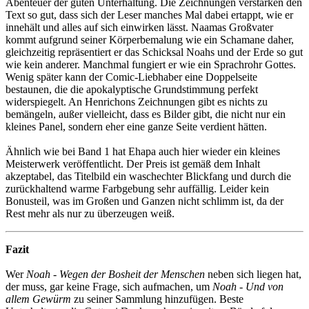
Abenteuer der guten Unterhaltung. Die Zeichnungen verstärken den
Text so gut, dass sich der Leser manches Mal dabei ertappt, wie er
innehält und alles auf sich einwirken lässt. Naamas Großvater
kommt aufgrund seiner Körperbemalung wie ein Schamane daher,
gleichzeitig repräsentiert er das Schicksal Noahs und der Erde so gut
wie kein anderer. Manchmal fungiert er wie ein Sprachrohr Gottes.
Wenig später kann der Comic-Liebhaber eine Doppelseite
bestaunen, die die apokalyptische Grundstimmung perfekt
widerspiegelt. An Henrichons Zeichnungen gibt es nichts zu
bemängeln, außer vielleicht, dass es Bilder gibt, die nicht nur ein
kleines Panel, sondern eher eine ganze Seite verdient hätten.
Ähnlich wie bei Band 1 hat Ehapa auch hier wieder ein kleines
Meisterwerk veröffentlicht. Der Preis ist gemäß dem Inhalt
akzeptabel, das Titelbild ein waschechter Blickfang und durch die
zurückhaltend warme Farbgebung sehr auffällig. Leider kein
Bonusteil, was im Großen und Ganzen nicht schlimm ist, da der
Rest mehr als nur zu überzeugen weiß.
Fazit
Wer
Noah - Wegen der Bosheit der Menschen
neben sich liegen hat,
der muss, gar keine Frage, sich aufmachen, um
Noah - Und von
allem Gewürm
zu seiner Sammlung hinzufügen. Beste