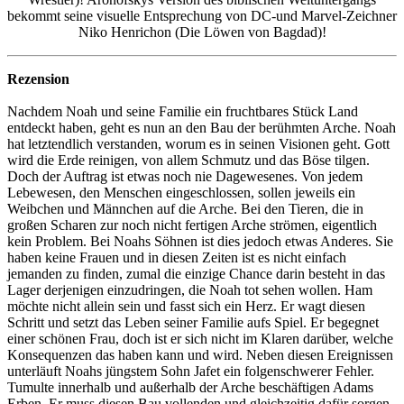
bekommt seine visuelle Entsprechung von DC-und Marvel-Zeichner
Niko Henrichon (Die Löwen von Bagdad)!
Rezension
Nachdem Noah und seine Familie ein fruchtbares Stück Land
entdeckt haben, geht es nun an den Bau der berühmten Arche. Noah
hat letztendlich verstanden, worum es in seinen Visionen geht. Gott
wird die Erde reinigen, von allem Schmutz und das Böse tilgen.
Doch der Auftrag ist etwas noch nie Dagewesenes. Von jedem
Lebewesen, den Menschen eingeschlossen, sollen jeweils ein
Weibchen und Männchen auf die Arche. Bei den Tieren, die in
großen Scharen zur noch nicht fertigen Arche strömen, eigentlich
kein Problem. Bei Noahs Söhnen ist dies jedoch etwas Anderes. Sie
haben keine Frauen und in diesen Zeiten ist es nicht einfach
jemanden zu finden, zumal die einzige Chance darin besteht in das
Lager derjenigen einzudringen, die Noah tot sehen wollen. Ham
möchte nicht allein sein und fasst sich ein Herz. Er wagt diesen
Schritt und setzt das Leben seiner Familie aufs Spiel. Er begegnet
einer schönen Frau, doch ist er sich nicht im Klaren darüber, welche
Konsequenzen das haben kann und wird. Neben diesen Ereignissen
unterläuft Noahs jüngstem Sohn Jafet ein folgenschwerer Fehler.
Tumulte innerhalb und außerhalb der Arche beschäftigen Adams
Erben. Er muss diesen Bau vollenden und gleichzeitig dafür sorgen,