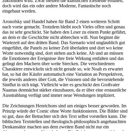
zukommen wird. Zwar bleiben die klassischen Elemente erhalten,
doch wird das ein oder andere Moderne, Fantastische noch
eingebaut werden.
Aronofsky und Handel haben für Band 2 einen weiteren Schritt
nach vorne gemacht. Trotzdem bleibt noch Vieles offen und genau
das ist sehr geschickt. Sie haben den Leser zu einem Punkt geführt,
an dem er die Geschichte nicht abbrechen will. Nun beginnt die
Wartezeit auf den dritten Band. Das Szenario wird unglaublich gut
eingeführt, die Panels zu keiner Zeit überladen und dort wo keine
Worte notwendig sind, dort stehen auch keine. Ab und an müssen
die Emotionen der Ereignisse ihre freie Wirkung entfalten und das
gelingt den Machern über weite Strecken. Die verschiedenen
Charaktere entwickeln sich nicht gerade so, wie Noah es erwartet
hat, so hat der Käufer automatisch eine Variation an Perspektiven,
die jeweils anderes über Gott, die Visionen und die bevorstehende
Sintflut in sich trägt. Vielleicht wäre es geschickt den Großvater
Naamas demnächst stärker einzubauen, da er über eine erstaunliche
Ausstrahlung verfügt und immer neue Wendungen impliziert.
Die Zeichnungen Henrichons sind um einiges besser geworden. Im
Prinzip würde der Comic ohne Worte funktionieren. Die Bilder sind
so gut, dass der Betrachter sich den Text selbst vorstellen kann. Die
biblischen Textstellen und theologisch-philosophisch angehauchten
Denkansätze machen aus dem zweiten Band nicht nur ein