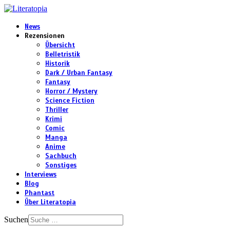
News
Rezensionen
Übersicht
Belletristik
Historik
Dark / Urban Fantasy
Fantasy
Horror / Mystery
Science Fiction
Thriller
Krimi
Comic
Manga
Anime
Sachbuch
Sonstiges
Interviews
Blog
Phantast
Über Literatopia
Suchen