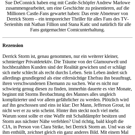
Sue DeConnick haben eng mit Castle-Schöpfer Andrew Marlowe
zusammengearbeitet, um eine Geschichte zu präsentieren, auf die
Millionen Castle-Fans gewartet haben: Das erste Abneteuer von
Derrick Storm – ein temporeicher Thriller für alles Fans des TV-
Serienhits mit Nathan Fillion und Stana Katic und natürlich für alle
Fans gutgemachter Comicunterhaltung.
Rezension
Derrick Storm ist, genau genommen, nur ein weiterer kleiner,
schmieriger Privatdetektiv. Die Träume von der Glamourwelt und
hochbezahlten Kunden sind der Realität gewichen und er schlägt
sich mehr schlecht als recht durchs Leben. Sein Leben ändert sich
allerdings grundlegend als eine eifersüchtige Ehefrau ihn beauftragt,
ihren verschwundenen Ehemann zu suchen. War es nicht nur
schwierig genug diesen zu finden, immerhin dauerte es vier Monate,
beginnt mit Storms Beobachtung des Mannes alles ungleich
komplizierter und vor allem gefährlicher zu werden. Plötzlich wird
auf ihn geschossen und eins ist klar: Der Mann, Jefferson Grout, ist
nicht wer er zu sein scheint. Hinter ihm steckt noch viel mehr.
Warum sonst sollte er eine Waffe mit Schalldämpfer besitzen und
Storm aus nächster Nähe verfehlen? Und richtig, bald klopft die
CIA, in Person von Clara Strike, bei Derrick Storm an. Und was sie
ihm enthüllt, zeichnet gleich ein ganz anderes Bild. Mit einem Mal