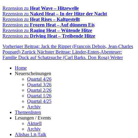
Rezension zu
Heat Wave – Hitzewelle
Rezension zu
Naked Heat – In der Hitze der Nacht
Rezension zu
Heat Rises – Kaltgestellt
Rezension zu
Frozen Heat – Auf dünnem Eis
Rezension zu
Raging Heat – Wütende Hitze
Rezension zu
Driving Heat – Treibende Hitze
Vorheriger Beitrag: Jack the Ripper (Francois Debois, Jean-Charles
Poupard)
Zurück
Nächster Beitrag: Länder-Enten-Abenteuer:
Familie Duck auf Schatzsuche (Carl Barks. Don Rosa)
Weiter
Home
Neuerscheinungen
Quartal 4/26
Quartal 3/26
Quartal 2/26
Quartal 1/26
Quartal 4/25
Archiv
Themenlisten
Lesungen / Events
Aktuell
Archiv
Alishas Lit-Talk