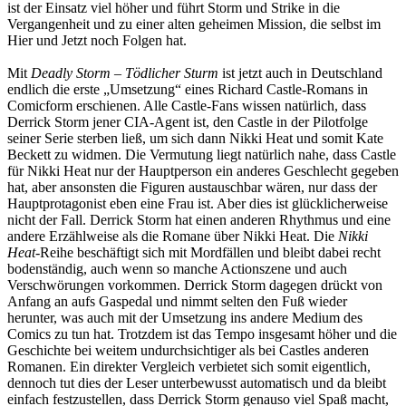
ist der Einsatz viel höher und führt Storm und Strike in die
Vergangenheit und zu einer alten geheimen Mission, die selbst im
Hier und Jetzt noch Folgen hat.
Mit
Deadly Storm – Tödlicher Sturm
ist jetzt auch in Deutschland
endlich die erste „Umsetzung“ eines Richard Castle-Romans in
Comicform erschienen. Alle Castle-Fans wissen natürlich, dass
Derrick Storm jener CIA-Agent ist, den Castle in der Pilotfolge
seiner Serie sterben ließ, um sich dann Nikki Heat und somit Kate
Beckett zu widmen. Die Vermutung liegt natürlich nahe, dass Castle
für Nikki Heat nur der Hauptperson ein anderes Geschlecht gegeben
hat, aber ansonsten die Figuren austauschbar wären, nur dass der
Hauptprotagonist eben eine Frau ist. Aber dies ist glücklicherweise
nicht der Fall. Derrick Storm hat einen anderen Rhythmus und eine
andere Erzählweise als die Romane über Nikki Heat. Die
Nikki
Heat-
Reihe beschäftigt sich mit Mordfällen und bleibt dabei recht
bodenständig, auch wenn so manche Actionszene und auch
Verschwörungen vorkommen. Derrick Storm dagegen drückt von
Anfang an aufs Gaspedal und nimmt selten den Fuß wieder
herunter, was auch mit der Umsetzung ins andere Medium des
Comics zu tun hat. Trotzdem ist das Tempo insgesamt höher und die
Geschichte bei weitem undurchsichtiger als bei Castles anderen
Romanen. Ein direkter Vergleich verbietet sich somit eigentlich,
dennoch tut dies der Leser unterbewusst automatisch und da bleibt
einfach festzustellen, dass Derrick Storm genauso viel Spaß macht,