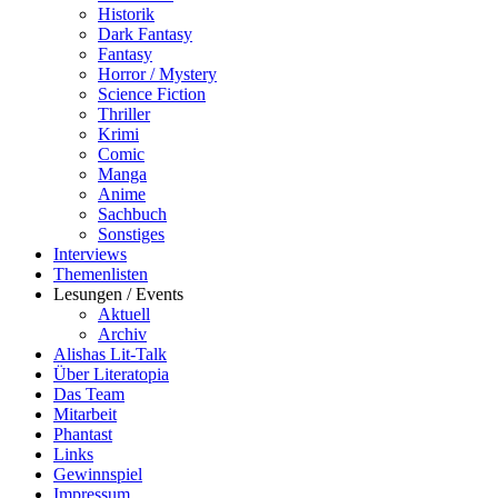
Historik
Dark Fantasy
Fantasy
Horror / Mystery
Science Fiction
Thriller
Krimi
Comic
Manga
Anime
Sachbuch
Sonstiges
Interviews
Themenlisten
Lesungen / Events
Aktuell
Archiv
Alishas Lit-Talk
Über Literatopia
Das Team
Mitarbeit
Phantast
Links
Gewinnspiel
Impressum