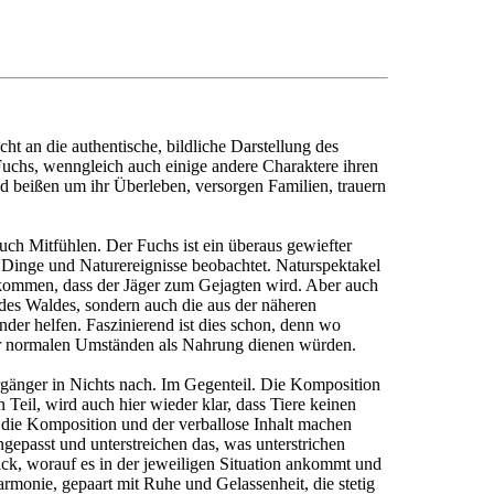
cht an die authentische, bildliche Darstellung des
r Fuchs, wenngleich auch einige andere Charaktere ihren
d beißen um ihr Überleben, versorgen Familien, trauern
uch Mitfühlen. Der Fuchs ist ein überaus gewiefter
r Dinge und Naturereignisse beobachtet. Naturspektakel
orkommen, dass der Jäger zum Gejagten wird. Aber auch
des Waldes, sondern auch die aus der näheren
der helfen. Faszinierend ist dies schon, denn wo
ter normalen Umständen als Nahrung dienen würden.
rgänger in Nichts nach. Im Gegenteil. Die Komposition
n Teil, wird auch hier wieder klar, dass Tiere keinen
, die Komposition und der verballose Inhalt machen
epasst und unterstreichen das, was unterstrichen
ick, worauf es in der jeweiligen Situation ankommt und
armonie, gepaart mit Ruhe und Gelassenheit, die stetig