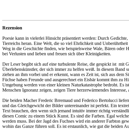
Rezension
Poesie kann in vielerlei Hinsicht präsentiert werden: Durch Gedichte, 
Tierreichs heran. Eine Welt, die so viel Ehrlichkeit und Unberührthei
Weg in die Geschichte finden, wie beispielsweise Wale, Bären oder H
bei Verlusten und lieben und freuen sich über Kleinigkeiten.
Der Leser begibt sich auf eine turbulente Reise, die gespickt ist m
Überlebenskünstler, der sich immer zu helfen weiß. In diesem Band su
ziehen an ihm vorbei und er erkennt, wann es Zeit ist, sich aus dem
Füchse haben Freunde und ausgerechnet ein Eisbär kommt ihm zu Hilfe
Umgebung werden von einer kleinen Naturkatastrophe bedroht. Es ist 
Menschen Ignoranz zeigen, zeigen Tiere herzerwärmendes Interesse, 
Die beiden Macher Frederic Brremaud und Federico Bertolucci liefe
und das Gleichgewicht der Bilder untereinander ist perfekt. Ein textre
Text brauchen, den wenn sich jemand intuitiv immer richtig verständl
diesen Comic zu einem Stück Kunst. Es sind die Farben. Egal welches
werden muss. Bei der Jagd des Fuchses wird ein anderer Farbton gewäh
wohin das Ganze führen soll. Es ist erstaunlich, wie gut die beiden A