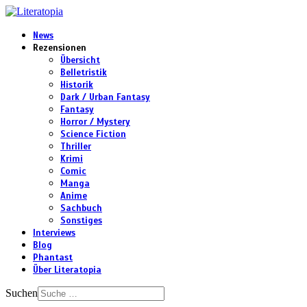
News
Rezensionen
Übersicht
Belletristik
Historik
Dark / Urban Fantasy
Fantasy
Horror / Mystery
Science Fiction
Thriller
Krimi
Comic
Manga
Anime
Sachbuch
Sonstiges
Interviews
Blog
Phantast
Über Literatopia
Suchen