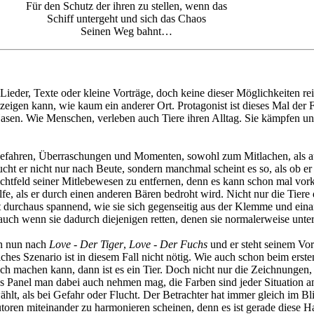
Für den Schutz der ihren zu stellen, wenn das
Schiff untergeht und sich das Chaos
Seinen Weg bahnt…
Lieder, Texte oder kleine Vorträge, doch keine dieser Möglichkeiten rei
t zeigen kann, wie kaum ein anderer Ort. Protagonist ist dieses Mal de
asen. Wie Menschen, verleben auch Tiere ihren Alltag. Sie kämpfen un
it Gefahren, Überraschungen und Momenten, sowohl zum Mitlachen, als a
cht er nicht nur nach Beute, sondern manchmal scheint es so, als ob e
 Sichtfeld seiner Mitlebewesen zu entfernen, denn es kann schon mal v
, als er durch einen anderen Bären bedroht wird. Nicht nur die Tiere 
durchaus spannend, wie sie sich gegenseitig aus der Klemme und einan
auch wenn sie dadurch diejenigen retten, denen sie normalerweise un
rn nun nach
Love - Der Tiger
,
Love - Der Fuchs
und er steht seinem Vo
iches Szenario ist in diesem Fall nicht nötig. Wie auch schon beim erste
ich machen kann, dann ist es ein Tier. Doch nicht nur die Zeichnungen
 Panel man dabei auch nehmen mag, die Farben sind jeder Situation ang
lt, als bei Gefahr oder Flucht. Der Betrachter hat immer gleich im Bl
utoren miteinander zu harmonieren scheinen, denn es ist gerade diese H