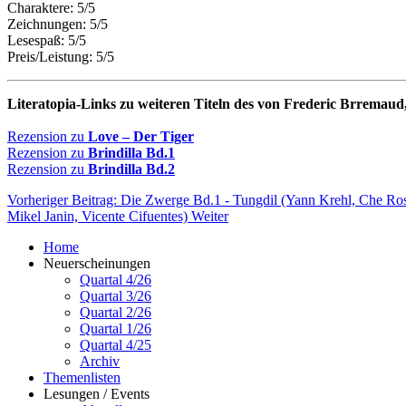
Charaktere: 5/5
Zeichnungen: 5/5
Lesespaß: 5/5
Preis/Leistung: 5/5
Literatopia-Links zu weiteren Titeln des von Frederic Brremaud,
Rezension zu
Love – Der Tiger
Rezension zu
Brindilla Bd.1
Rezension zu
Brindilla Bd.2
Vorheriger Beitrag: Die Zwerge Bd.1 - Tungdil (Yann Krehl, Che Ro
Mikel Janin, Vicente Cifuentes)
Weiter
Home
Neuerscheinungen
Quartal 4/26
Quartal 3/26
Quartal 2/26
Quartal 1/26
Quartal 4/25
Archiv
Themenlisten
Lesungen / Events