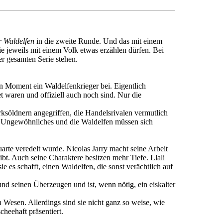
r Waldelfen
in die zweite Runde. Und das mit einem
e jeweils mit einem Volk etwas erzählen dürfen. Bei
er gesamten Serie stehen.
en Moment ein Waldelfenkrieger bei. Eigentlich
t waren und offiziell auch noch sind. Nur die
 Orksöldnern angegriffen, die Handelsrivalen vermutlich
chst Ungewöhnliches und die Waldelfen müssen sich
te veredelt wurde. Nicolas Jarry macht seine Arbeit
bt. Auch seine Charaktere besitzen mehr Tiefe. Llali
sie es schafft, einen Waldelfen, die sonst verächtlich auf
nd seinen Überzeugen und ist, wenn nötig, ein eiskalter
n Wesen. Allerdings sind sie nicht ganz so weise, wie
cheehaft präsentiert.