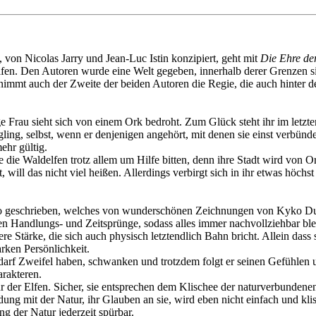
, von Nicolas Jarry und Jean-Luc Istin konzipiert, geht mit
Die Ehre de
Elfen. Den Autoren wurde eine Welt gegeben, innerhalb derer Grenzen si
nimmt auch der Zweite der beiden Autoren die Regie, die auch hinter d
e Frau sieht sich von einem Ork bedroht. Zum Glück steht ihr im letzt
ing, selbst, wenn er denjenigen angehört, mit denen sie einst verbünde
ehr gültig.
llte die Waldelfen trotz allem um Hilfe bitten, denn ihre Stadt wird von
, will das nicht viel heißen. Allerdings verbirgt sich in ihr etwas hö
io geschrieben, welches von wunderschönen Zeichnungen von Kyko Duar
n Handlungs- und Zeitsprünge, sodass alles immer nachvollziehbar blei
nere Stärke, die sich auch physisch letztendlich Bahn bricht. Allein dass 
rken Persönlichkeit.
 darf Zweifel haben, schwanken und trotzdem folgt er seinen Gefühlen u
arakteren.
tur der Elfen. Sicher, sie entsprechen dem Klischee der naturverbundene
ung mit der Natur, ihr Glauben an sie, wird eben nicht einfach und klis
ng der Natur jederzeit spürbar.