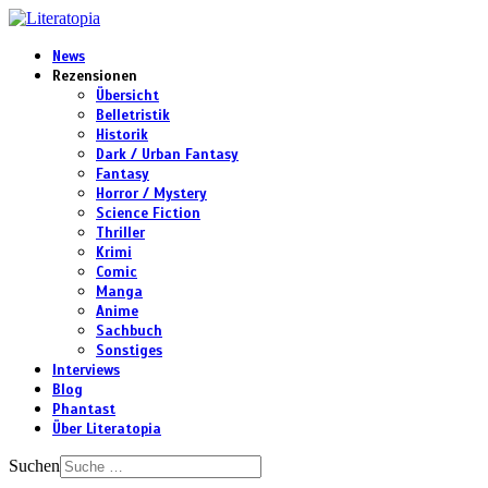
News
Rezensionen
Übersicht
Belletristik
Historik
Dark / Urban Fantasy
Fantasy
Horror / Mystery
Science Fiction
Thriller
Krimi
Comic
Manga
Anime
Sachbuch
Sonstiges
Interviews
Blog
Phantast
Über Literatopia
Suchen