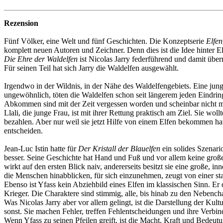
Rezension
Fünf Völker, eine Welt und fünf Geschichten. Die Konzeptserie
Elfen
komplett neuen Autoren und Zeichner. Denn dies ist die Idee hinter 
Die Ehre der Waldelfen
ist Nicolas Jarry federführend und damit über
Für seinen Teil hat sich Jarry die Waldelfen ausgewählt.
Irgendwo in der Wildnis, in der Nähe des Waldelfengebiets. Eine jung
ungewöhnlich, töten die Waldelfen schon seit längerem jeden Eindringl
Abkommen sind mit der Zeit vergessen worden und scheinbar nicht m
Llali, die junge Frau, ist mit ihrer Rettung praktisch am Ziel. Sie wo
bezahlen. Aber nur weil sie jetzt Hilfe von einem Elfen bekommen hat
entscheiden.
Jean-Luc Istin hatte für
Der Kristall der Blauelfen
ein solides Szenar
besser. Seine Geschichte hat Hand und Fuß und vor allem keine große
wirkt auf den ersten Blick naiv, andererseits besitzt sie eine große, in
die Menschen hinabblicken, für sich einzunehmen, zeugt von einer sta
Ebenso ist Yfass kein Abziehbild eines Elfen im klassischen Sinn. Er
Krieger. Die Charaktere sind stimmig, alle, bis hinab zu den Nebench
Was Nicolas Jarry aber vor allem gelingt, ist die Darstellung der Kul
sonst. Sie machen Fehler, treffen Fehlentscheidungen und ihre Verbind
Wenn Yfass zu seinen Pfeilen greift, ist die Macht, Kraft und Bedeutu