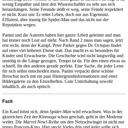
wenig Empathie und lässt den Wissenschaftler zu sehr aus sich
heraushängen. Seine Freunde stößt er weg, seine Feinde respektiert
er nicht. Kurz um: Er rettet Leben, doch nur aus Eigennutz.
Effizient, aber traurig für Spider-Man und das nicht nur der
Reputation wegen.
Panini und die Autoren haben hier ganze Arbeit geleistet und man
hat immer noch Lust auf mehr. Nach Band 2 muss man sagen, jetzt
erst recht, denn der Kampf, Peter Parker gegen Dr. Octopus findet
auf einer viel höheren Ebene statt. Das macht es so besonders für
Kinder und Erwachsene. Die Geschichte wird nicht langweilig und
unnötig in die Länge gezogen, Tempo ist da. Für den einen etwas zu
schnell, für den anderen gerade perfekt. Eine Sache, die jeder Leser
für sich selbst entscheiden muss. Panini verpackt diese schöne
Broschur noch mit ein paar Hintergrundinformationen und einer
Bildergalerie zu den Einzelheften. Gute Unterhaltung sowohl
inhaltlich, als auch optisch.
Fazit
Ein Kauf lohnt sich, denn
Spider-Man
wird erwachsen. Was in der
glorreichen Zeit der
Klonsaga
schon geschah, geht in der Moderne
weiter. Die
Marvel Now!
-Reihe um den Netzschwinger ist nicht nur
reines Popcorn-Kino. Hier steckt Vieles drin und jeder sollte sich