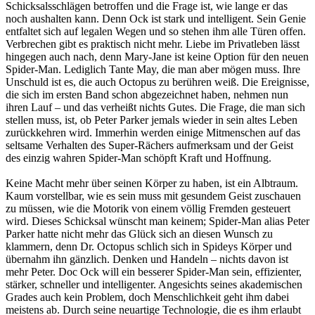
Schicksalsschlägen betroffen und die Frage ist, wie lange er das
noch aushalten kann. Denn Ock ist stark und intelligent. Sein Genie
entfaltet sich auf legalen Wegen und so stehen ihm alle Türen offen.
Verbrechen gibt es praktisch nicht mehr. Liebe im Privatleben lässt
hingegen auch nach, denn Mary-Jane ist keine Option für den neuen
Spider-Man. Lediglich Tante May, die man aber mögen muss. Ihre
Unschuld ist es, die auch Octopus zu berühren weiß. Die Ereignisse,
die sich im ersten Band schon abgezeichnet haben, nehmen nun
ihren Lauf – und das verheißt nichts Gutes. Die Frage, die man sich
stellen muss, ist, ob Peter Parker jemals wieder in sein altes Leben
zurückkehren wird. Immerhin werden einige Mitmenschen auf das
seltsame Verhalten des Super-Rächers aufmerksam und der Geist
des einzig wahren Spider-Man schöpft Kraft und Hoffnung.
Keine Macht mehr über seinen Körper zu haben, ist ein Albtraum.
Kaum vorstellbar, wie es sein muss mit gesundem Geist zuschauen
zu müssen, wie die Motorik von einem völlig Fremden gesteuert
wird. Dieses Schicksal wünscht man keinem; Spider-Man alias Peter
Parker hatte nicht mehr das Glück sich an diesen Wunsch zu
klammern, denn Dr. Octopus schlich sich in Spideys Körper und
übernahm ihn gänzlich. Denken und Handeln – nichts davon ist
mehr Peter. Doc Ock will ein besserer Spider-Man sein, effizienter,
stärker, schneller und intelligenter. Angesichts seines akademischen
Grades auch kein Problem, doch Menschlichkeit geht ihm dabei
meistens ab. Durch seine neuartige Technologie, die es ihm erlaubt