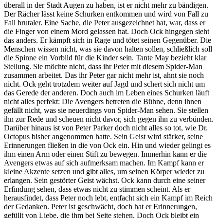
überall in der Stadt Augen zu haben, ist er nicht mehr zu bändigen.
Der Rächer lässt keine Schurken entkommen und wird von Fall zu
Fall brutaler. Eine Sache, die Peter ausgezeichnet hat, war, dass er
die Finger von einem Mord gelassen hat. Doch Ock hingegen sieht
das anders. Er kämpft sich in Rage und tötet seinen Gegenüber. Die
Menschen wissen nicht, was sie davon halten sollen, schließlich soll
die Spinne ein Vorbild für die Kinder sein. Tante May bezieht klar
Stellung. Sie möchte nicht, dass ihr Peter mit diesem Spider-Man
zusammen arbeitet. Das ihr Peter gar nicht mehr ist, ahnt sie noch
nicht. Ock geht trotzdem weiter auf Jagd und schert sich nicht um
das Gerede der anderen. Doch auch im Leben eines Schurken läuft
nicht alles perfekt: Die Avengers betreten die Bühne, denn ihnen
gefällt nicht, was sie neuerdings von Spider-Man sehen. Sie stellen
ihn zur Rede und scheuen nicht davor, sich gegen ihn zu verbünden.
Darüber hinaus ist von Peter Parker doch nicht alles so tot, wie Dr.
Octopus bisher angenommen hatte. Sein Geist wird stärker, seine
Erinnerungen fließen in die von Ock ein. Hin und wieder gelingt es
ihm einen Arm oder einen Stift zu bewegen. Immerhin kann er die
Avengers etwas auf sich aufmerksam machen. Im Kampf kann er
kleine Akzente setzen und gibt alles, um seinen Körper wieder zu
erlangen. Sein gestörter Geist wächst. Ock kann durch eine seiner
Erfindung sehen, dass etwas nicht zu stimmen scheint. Als er
herausfindet, dass Peter noch lebt, entfacht sich ein Kampf im Reich
der Gedanken. Peter ist geschwächt, doch hat er Erinnerungen,
gefüllt von Liebe, die ihm bei Seite stehen. Doch Ock bleibt ein