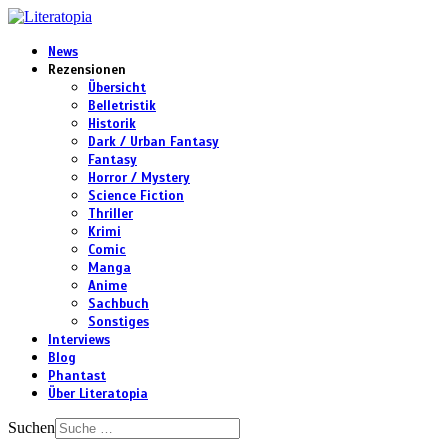
News
Rezensionen
Übersicht
Belletristik
Historik
Dark / Urban Fantasy
Fantasy
Horror / Mystery
Science Fiction
Thriller
Krimi
Comic
Manga
Anime
Sachbuch
Sonstiges
Interviews
Blog
Phantast
Über Literatopia
Suchen