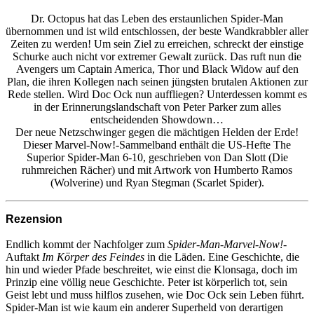
Dr. Octopus hat das Leben des erstaunlichen Spider-Man
übernommen und ist wild entschlossen, der beste Wandkrabbler aller
Zeiten zu werden! Um sein Ziel zu erreichen, schreckt der einstige
Schurke auch nicht vor extremer Gewalt zurück. Das ruft nun die
Avengers um Captain America, Thor und Black Widow auf den
Plan, die ihren Kollegen nach seinen jüngsten brutalen Aktionen zur
Rede stellen. Wird Doc Ock nun auffliegen? Unterdessen kommt es
in der Erinnerungslandschaft von Peter Parker zum alles
entscheidenden Showdown…
Der neue Netzschwinger gegen die mächtigen Helden der Erde!
Dieser Marvel-Now!-Sammelband enthält die US-Hefte The
Superior Spider-Man 6-10, geschrieben von Dan Slott (Die
ruhmreichen Rächer) und mit Artwork von Humberto Ramos
(Wolverine) und Ryan Stegman (Scarlet Spider).
Rezension
Endlich kommt der Nachfolger zum
Spider-Man-Marvel-Now!
-
Auftakt
Im Körper des Feindes
in die Läden. Eine Geschichte, die
hin und wieder Pfade beschreitet, wie einst die Klonsaga, doch im
Prinzip eine völlig neue Geschichte. Peter ist körperlich tot, sein
Geist lebt und muss hilflos zusehen, wie Doc Ock sein Leben führt.
Spider-Man ist wie kaum ein anderer Superheld von derartigen