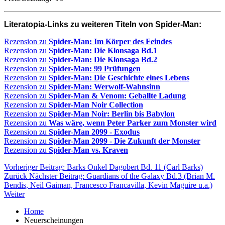
Literatopia-Links zu weiteren Titeln von Spider-Man:
Rezension zu
Spider-Man: Im Körper des Feindes
Rezension zu
Spider-Man: Die Klonsaga Bd.1
Rezension zu
Spider-Man: Die Klonsaga Bd.2
Rezension zu
Spider-Man: 99 Prüfungen
Rezension zu
Spider-Man: Die Geschichte eines Lebens
Rezension zu
Spider-Man: Werwolf-Wahnsinn
Rezension zu
Spider-Man & Venom: Geballte Ladung
Rezension zu
Spider-Man Noir Collection
Rezension zu
Spider-Man Noir: Berlin bis Babylon
Rezension zu
Was wäre, wenn Peter Parker zum Monster wird
Rezension zu
Spider-Man 2099 - Exodus
Rezension zu
Spider-Man 2099 - Die Zukunft der Monster
Rezension zu
Spider-Man vs. Kraven
Vorheriger Beitrag: Barks Onkel Dagobert Bd. 11 (Carl Barks)
Zurück
Nächster Beitrag: Guardians of the Galaxy Bd.3 (Brian M.
Bendis, Neil Gaiman, Francesco Francavilla, Kevin Maguire u.a.)
Weiter
Home
Neuerscheinungen