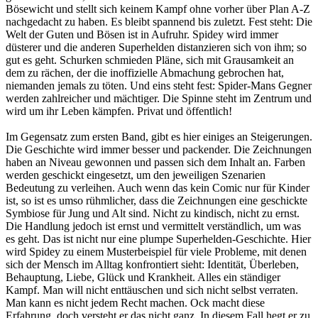
Bösewicht und stellt sich keinem Kampf ohne vorher über Plan A-Z
nachgedacht zu haben. Es bleibt spannend bis zuletzt. Fest steht: Die
Welt der Guten und Bösen ist in Aufruhr. Spidey wird immer
düsterer und die anderen Superhelden distanzieren sich von ihm; so
gut es geht. Schurken schmieden Pläne, sich mit Grausamkeit an
dem zu rächen, der die inoffizielle Abmachung gebrochen hat,
niemanden jemals zu töten. Und eins steht fest: Spider-Mans Gegner
werden zahlreicher und mächtiger. Die Spinne steht im Zentrum und
wird um ihr Leben kämpfen. Privat und öffentlich!
Im Gegensatz zum ersten Band, gibt es hier einiges an Steigerungen.
Die Geschichte wird immer besser und packender. Die Zeichnungen
haben an Niveau gewonnen und passen sich dem Inhalt an. Farben
werden geschickt eingesetzt, um den jeweiligen Szenarien
Bedeutung zu verleihen. Auch wenn das kein Comic nur für Kinder
ist, so ist es umso rühmlicher, dass die Zeichnungen eine geschickte
Symbiose für Jung und Alt sind. Nicht zu kindisch, nicht zu ernst.
Die Handlung jedoch ist ernst und vermittelt verständlich, um was
es geht. Das ist nicht nur eine plumpe Superhelden-Geschichte. Hier
wird Spidey zu einem Musterbeispiel für viele Probleme, mit denen
sich der Mensch im Alltag konfrontiert sieht: Identität, Überleben,
Behauptung, Liebe, Glück und Krankheit. Alles ein ständiger
Kampf. Man will nicht enttäuschen und sich nicht selbst verraten.
Man kann es nicht jedem Recht machen. Ock macht diese
Erfahrung, doch versteht er das nicht ganz. In diesem Fall hegt er zu