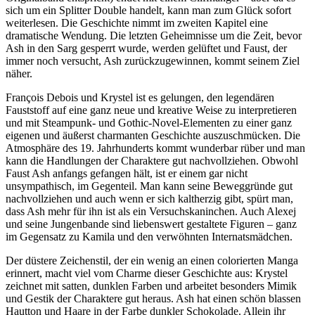
sich um ein Splitter Double handelt, kann man zum Glück sofort
weiterlesen. Die Geschichte nimmt im zweiten Kapitel eine
dramatische Wendung. Die letzten Geheimnisse um die Zeit, bevor
Ash in den Sarg gesperrt wurde, werden gelüftet und Faust, der
immer noch versucht, Ash zurückzugewinnen, kommt seinem Ziel
näher.
François Debois und Krystel ist es gelungen, den legendären
Fauststoff auf eine ganz neue und kreative Weise zu interpretieren
und mit Steampunk- und Gothic-Novel-Elementen zu einer ganz
eigenen und äußerst charmanten Geschichte auszuschmücken. Die
Atmosphäre des 19. Jahrhunderts kommt wunderbar rüber und man
kann die Handlungen der Charaktere gut nachvollziehen. Obwohl
Faust Ash anfangs gefangen hält, ist er einem gar nicht
unsympathisch, im Gegenteil. Man kann seine Beweggründe gut
nachvollziehen und auch wenn er sich kaltherzig gibt, spürt man,
dass Ash mehr für ihn ist als ein Versuchskaninchen. Auch Alexej
und seine Jungenbande sind liebenswert gestaltete Figuren – ganz
im Gegensatz zu Kamila und den verwöhnten Internatsmädchen.
Der düstere Zeichenstil, der ein wenig an einen colorierten Manga
erinnert, macht viel vom Charme dieser Geschichte aus: Krystel
zeichnet mit satten, dunklen Farben und arbeitet besonders Mimik
und Gestik der Charaktere gut heraus. Ash hat einen schön blassen
Hautton und Haare in der Farbe dunkler Schokolade. Allein ihr