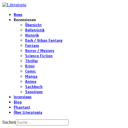
News
Rezensionen
Übersicht
Belletristik
Historik
Dark / Urban Fantasy
Fantasy
Horror / Mystery
Science Fiction
Thriller
Krimi
Comic
Manga
Anime
Sachbuch
Sonstiges
Interviews
Blog
Phantast
Über Literatopia
Suchen