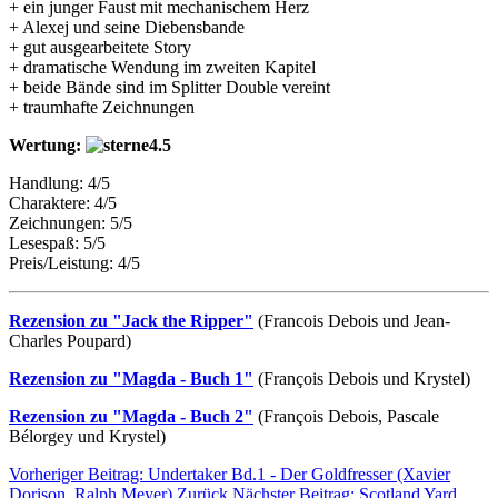
+ ein junger Faust mit mechanischem Herz
+ Alexej und seine Diebensbande
+ gut ausgearbeitete Story
+ dramatische Wendung im zweiten Kapitel
+ beide Bände sind im Splitter Double vereint
+ traumhafte Zeichnungen
Wertung:
Handlung: 4/5
Charaktere: 4/5
Zeichnungen: 5/5
Lesespaß: 5/5
Preis/Leistung: 4/5
Rezension zu "Jack the Ripper"
(Francois Debois und Jean-
Charles Poupard)
Rezension zu "Magda - Buch 1"
(François Debois und Krystel)
Rezension zu "Magda - Buch 2"
(François Debois, Pascale
Bélorgey und Krystel)
Vorheriger Beitrag: Undertaker Bd.1 - Der Goldfresser (Xavier
Dorison, Ralph Meyer)
Zurück
Nächster Beitrag: Scotland Yard