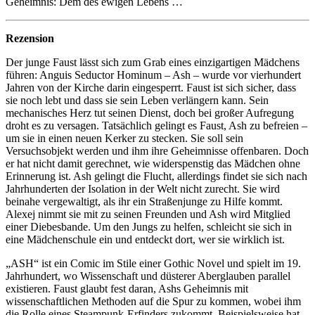
Geheimnis: Dem des ewigen Lebens …
Rezension
Der junge Faust lässt sich zum Grab eines einzigartigen Mädchens
führen: Anguis Seductor Hominum – Ash – wurde vor vierhundert
Jahren von der Kirche darin eingesperrt. Faust ist sich sicher, dass
sie noch lebt und dass sie sein Leben verlängern kann. Sein
mechanisches Herz tut seinen Dienst, doch bei großer Aufregung
droht es zu versagen. Tatsächlich gelingt es Faust, Ash zu befreien –
um sie in einen neuen Kerker zu stecken. Sie soll sein
Versuchsobjekt werden und ihm ihre Geheimnisse offenbaren. Doch
er hat nicht damit gerechnet, wie widerspenstig das Mädchen ohne
Erinnerung ist. Ash gelingt die Flucht, allerdings findet sie sich nach
Jahrhunderten der Isolation in der Welt nicht zurecht. Sie wird
beinahe vergewaltigt, als ihr ein Straßenjunge zu Hilfe kommt.
Alexej nimmt sie mit zu seinen Freunden und Ash wird Mitglied
einer Diebesbande. Um den Jungs zu helfen, schleicht sie sich in
eine Mädchenschule ein und entdeckt dort, wer sie wirklich ist.
„ASH“ ist ein Comic im Stile einer Gothic Novel und spielt im 19.
Jahrhundert, wo Wissenschaft und düsterer Aberglauben parallel
existieren. Faust glaubt fest daran, Ashs Geheimnis mit
wissenschaftlichen Methoden auf die Spur zu kommen, wobei ihm
die Rolle eines Steampunk-Erfinders zukommt. Beispielsweise hat