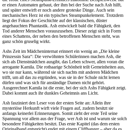
er einen Automaten gebaut, der ihm bei der Suche nach Ash hilft,
und später entwirft er noch andere groteske Dinge. Auch sein
mechanisches Herz ist ein typisches Steampunkelement. Trotzdem
liegt der Fokus der Geschichte auf der klassischen, düster
angehauchten Phantastik. Ash entwickelt bald die Fähigkeit, den
Tod anderer Menschen vorauszusehen. Dieser zeigt sich in Form
eines Schattens, der neben den betroffenen Menschen steht, was
ganz schön gruselig wirkt.
Ashs Zeit im Mädcheninternat erinnert ein wenig an „Die kleine
Prinzessin Sara“: Die verwöhnten Schülerinnen machen Ash, die
sich als Dienstmädchen ausgibt, das Leben schwer, allen voran die
arrogante Kamila. Die rothaarige Schönheit teilt Gemeinheiten aus,
wo sie nur kann, während sie sich nachts mit anderen Mädchen
trifft, um all das zu ergründen, was sie in der Schule nicht lernen
dürfen und was sich für anständige Damen nicht gehört.
Ausgerechnet Kamila ist die erste, bei der sich Ashs Fähigkeit zeigt.
Dabei kommt auch ihr dunkles Geheimnis ans Licht.
Ash fasziniert den Leser von der ersten Seite an: Allein ihre
mysteriöse Herkunft wirft viele Fragen auf, zudem besitzt sie
anfangs keinerlei Erinnerungen. Somit zieht der erste Teil seine
Spannung vor allem aus der Frage, wer Ash ist und warum sie solch
besondere Fähigkeiten besitzt. Das erste Kapitel (das dem ersten
Originalband entspricht) endet mit einem Cliffhanger – aber da es