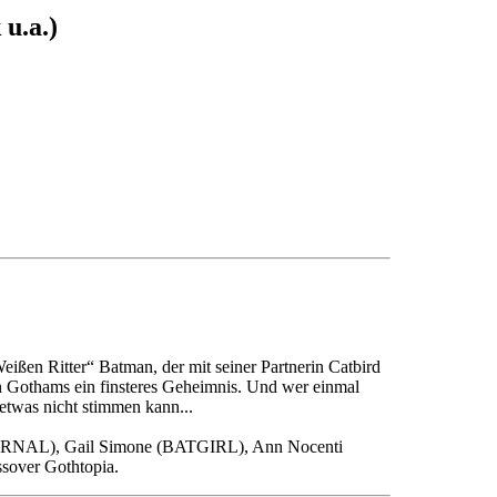
u.a.)
Weißen Ritter“ Batman, der mit seiner Partnerin Catbird
hen Gothams ein finsteres Geheimnis. Und wer einmal
detwas nicht stimmen kann...
ETERNAL), Gail Simone (BATGIRL), Ann Nocenti
ver Gothtopia.