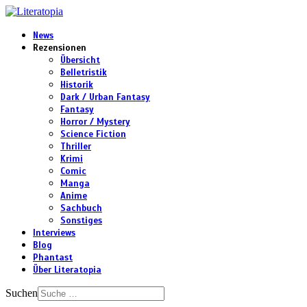
News
Rezensionen
Übersicht
Belletristik
Historik
Dark / Urban Fantasy
Fantasy
Horror / Mystery
Science Fiction
Thriller
Krimi
Comic
Manga
Anime
Sachbuch
Sonstiges
Interviews
Blog
Phantast
Über Literatopia
Suchen