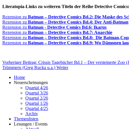
Literatopia-Links zu weiteren Titeln der Reihe Detective Comics
Rezension zu
Batman – Detective Comics Bd.2: Die Maske des S
Rezension zu
Batman – Detective Comics Bd.4: Der Anti-Batman
Rezension zu
Batman - Detective Comics Bd.6: Ikarus
Rezension zu
Batman – Detective Comics Bd.7: Anarchie
Rezension zu
Batman – Detective Comics Bd.8: Die Batman-Cop
Rezension zu
Batman – Detective Comics Bd.9: Wo Dämonen lau
Vorheriger Beitrag: Crissis Tagebücher Bd.1 – Der versteinerte Zoo (
Trümmern (Greg Rucka u.a.)
Weiter
Home
Neuerscheinungen
Quartal 4/26
Quartal 3/26
Quartal 2/26
Quartal 1/26
Quartal 4/25
Archiv
Themenlisten
Lesungen / Events