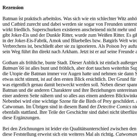
Rezension
Batman íst praktisch arbeitslos. Was sich wie ein schlechter Witz an
und Catbird zurecht und dabei werden sie sogar von Freunden unterstüt
wirkt friedlich. Superschurken existieren anscheinend nicht mehr und
gibt Joker-Eis und der Dunkle Ritter, wurde zum Weißen Ritter. Es g
in der Joker-Eis-Fabrik, Amok und Bluebelles bzw. Batgirls Welt wird 
Verbrechens ist, beschließt aber sie zu ignorieren. Als Poison Ivy a
sein Weg führt ihn direkt nach Arkham. Jetzt ist er auf seine Freunde 
Gotham als fröhliche, bunte Stadt. Dieser Anblick ist einfach außerge
Batman´66
ist alles bunt und fröhlich, aber dort tauchen weiterhin Su
die Utopie die Batman immer vor Augen hatte und nehmen sie dann Stüc
etwas nicht stimmt, ist auf den ersten Blick ersichtlich. Der Grund
was eigentlich genau damit bezweckt werden soll. Neben dieser spa
Batman und die anderen Charaktere und ihre Beziehungen untereinan
einer anderen Seite nähern und so alles aus einem anderen Blickwink
Nebenbei wird eine wichtige Szene für die Birds of Prey geschildert. A
Catwoman. Im Übrigen sind in diesem Band der
Detective Comics
ni
ebenfalls stattfand. Ihre Teile der Geschichte sind dabei nicht überfl
diese Ergänzungen.
Bei den Zeichnungen ist leider ein Qualitätsunterschied zwischen de
diese Feststellung erweist sich ein weiteres Mal als richtig.
Catwoman,