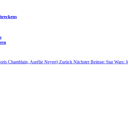
:
chreckens
s
ern
Joris Chamblain, Aurélie Neyret)
Zurück
Nächster Beitrag: Star Wars: