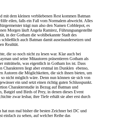
ch und mit dem kleinen verbliebenen Rest kommen Batman
Hilfe eilen, falls ein Fall vom Normalem abweicht. Alles
r Bürgermeister trägt nun also den Namen Cobblepot, es
hönen Morgen läuft Angela Ramirez, Führungsangestellte
ität, in der Gotham die wohlbekannte Stadt des
ich schließlich auch Batman damit auseinandersetzen und
en Realität.
te, die so noch nicht zu lesen war. Klar auch bei
Layman und seine Mitautoren präsentieren Gotham als
 miträtseln, was eigentlich in Gotham los ist. Dass
en Charakteren liegt aber erstmal im Dunklen ebenso,
 Autoren die Möglichkeiten, die sich ihnen bieten, um
 so nicht möglich wäre. Denn nun können sie sich von
wässer ein und setzt einen richtig guten Schlusspunkt.
ortion Charakterstudie in Bezug auf Batman und
 Batgirl und Birds of Prey, in denen dieses Event
hichte zwar lesbar, ihre Tiefe erhält sie aber erst durch
 hat nun mal bisher die besten Zeichner bei DC und
ist einfach zu sehen, auf welcher Reihe das