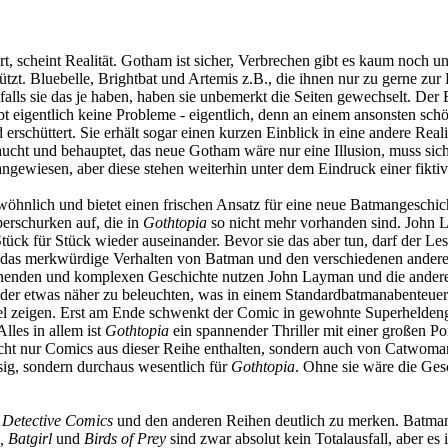
hört, scheint Realität. Gotham ist sicher, Verbrechen gibt es kaum no
zt. Bluebelle, Brightbat und Artemis z.B., die ihnen nur zu gerne zur 
 falls sie das je haben, haben sie unbemerkt die Seiten gewechselt. De
ibt eigentlich keine Probleme - eigentlich, denn an einem ansonsten sc
erschüttert. Sie erhält sogar einen kurzen Einblick in eine andere Real
uftaucht und behauptet, das neue Gotham wäre nur eine Illusion, muss s
angewiesen, aber diese stehen weiterhin unter dem Eindruck einer fiktiv
wöhnlich und bietet einen frischen Ansatz für eine neue Batmangeschich
perschurken auf, die in
Gothtopia
so nicht mehr vorhanden sind. John 
k für Stück wieder auseinander. Bevor sie das aber tun, darf der Leser
 für das merkwürdige Verhalten von Batman und den verschiedenen ander
nnenden und komplexen Geschichte nutzen John Layman und die anderen
der etwas näher zu beleuchten, was in einem Standardbatmanabenteuer
el zeigen. Erst am Ende schwenkt der Comic in gewohnte Superheldenge
lles in allem ist
Gothtopia
ein spannender Thriller mit einer großen P
cht nur Comics aus dieser Reihe enthalten, sondern auch von Catwoman,
üssig, sondern durchaus wesentlich für
Gothtopia
. Ohne sie wäre die Gesc
n
Detective Comics
und den anderen Reihen deutlich zu merken. Batman
 Batgirl
und
Birds of Prey
sind zwar absolut kein Totalausfall, aber es 