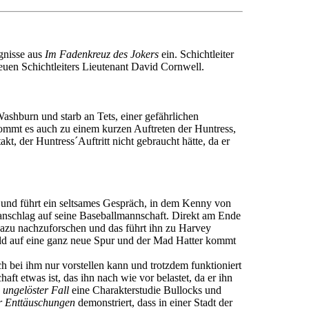
gnisse aus
Im Fadenkreuz des Jokers
ein. Schichtleiter
euen Schichtleiters Lieutenant David Cornwell.
Washburn und starb an Tets, einer gefährlichen
ommt es auch zu einem kurzen Auftreten der Huntress,
kt, der Huntress´Auftritt nicht gebraucht hätte, da er
 und führt ein seltsames Gespräch, in dem Kenny von
anschlag auf seine Baseballmannschaft. Direkt am Ende
 dazu nachzuforschen und das führt ihn zu Harvey
ald auf eine ganz neue Spur und der Mad Hatter kommt
h bei ihm nur vorstellen kann und trotzdem funktioniert
ft etwas ist, das ihn nach wie vor belastet, da er ihn
 ungelöster Fall
eine Charakterstudie Bullocks und
er Enttäuschungen
demonstriert, dass in einer Stadt der