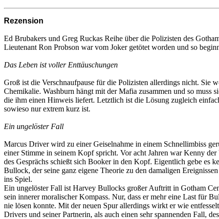
Rezension
Ed Brubakers und Greg Ruckas Reihe über die Polizisten des Gotham 
Lieutenant Ron Probson war vom Joker getötet worden und so beginnt 
Das Leben ist voller Enttäuschungen
Groß ist die Verschnaufpause für die Polizisten allerdings nicht. Sie
Chemikalie. Washburn hängt mit der Mafia zusammen und so muss sich
die ihm einen Hinweis liefert. Letztlich ist die Lösung zugleich einfa
sowieso nur extrem kurz ist.
Ein ungelöster Fall
Marcus Driver wird zu einer Geiselnahme in einem Schnellimbiss ger
einer Stimme in seinem Kopf spricht. Vor acht Jahren war Kenny de
des Gesprächs schießt sich Booker in den Kopf. Eigentlich gebe es ke
Bullock, der seine ganz eigene Theorie zu den damaligen Ereignisse
ins Spiel.
Ein ungelöster Fall ist Harvey Bullocks großer Auftritt in Gotham Ce
sein innerer moralischer Kompass. Nur, dass er mehr eine Last für Bull
nie lösen konnte. Mit der neuen Spur allerdings wirkt er wie entfessel
Drivers und seiner Partnerin, als auch einen sehr spannenden Fall, 