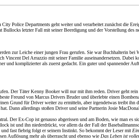
City Police Departments geht weiter und verarbeitet zunächst die Erei
Bullocks letzter Fall mit seiner Beerdigung und der Vorstellung des n
 werden zur Leiche einer jungen Frau gerufen. Sie war Buchhalterin bei 
 Vincent Del Arrazzio mit seiner Familie auseinandersetzen. Dabei k
cher und komplizierter als zuerst gedacht. Ein guter und spannender Aufta
ufen. Der Täter Kenny Booker will nur mit ihm reden. Driver geht rein
r beste Freund von Marcus Drivers Bruder und überlebte einen Bomben
inen Grund für Driver weiter zu ermitteln, aber irgendetwas treibt ihn
n hat. Dann allerdings stoßen Driver und seine Partnerin Josie MacDon
ntral. Der Ex-Cop ist genauso abgerissen und am Boden, wie man es sic
ock ist und ihn niederdrückt, vor allem da der Fall der Baseballmannscha
t und fast fiebrig folgt er seinem Instinkt. So bekommt der Leser mit
Ein
dessen Auflösung mehr als überrascht und ebenso wie
Das Leben ist voll