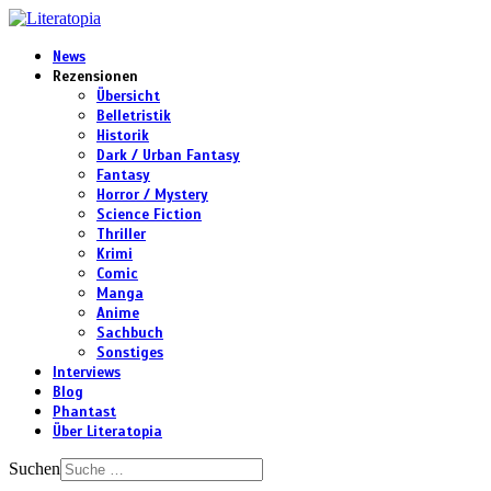
News
Rezensionen
Übersicht
Belletristik
Historik
Dark / Urban Fantasy
Fantasy
Horror / Mystery
Science Fiction
Thriller
Krimi
Comic
Manga
Anime
Sachbuch
Sonstiges
Interviews
Blog
Phantast
Über Literatopia
Suchen