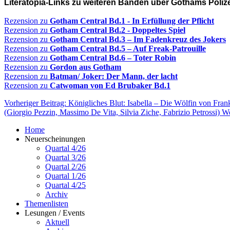
Literatopia-Links zu weiteren Bänden über Gothams Polize
Rezension zu
Gotham Central Bd.1 - In Erfüllung der Pflicht
Rezension zu
Gotham Central Bd.2 - Doppeltes Spiel
Rezension zu
Gotham Central Bd.3 – Im Fadenkreuz des Jokers
Rezension zu
Gotham Central Bd.5 – Auf Freak-Patrouille
Rezension zu
Gotham Central Bd.6 – Toter Robin
Rezension zu
Gordon aus Gotham
Rezension zu
Batman/ Joker: Der Mann, der lacht
Rezension zu
Catwoman von Ed Brubaker Bd.1
Vorheriger Beitrag: Königliches Blut: Isabella – Die Wölfin von Fra
(Giorgio Pezzin, Massimo De Vita, Silvia Ziche, Fabrizio Petrossi)
We
Home
Neuerscheinungen
Quartal 4/26
Quartal 3/26
Quartal 2/26
Quartal 1/26
Quartal 4/25
Archiv
Themenlisten
Lesungen / Events
Aktuell