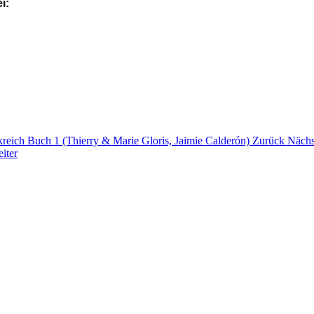
i:
nkreich Buch 1 (Thierry & Marie Gloris, Jaimie Calderón)
Zurück
Nächs
iter