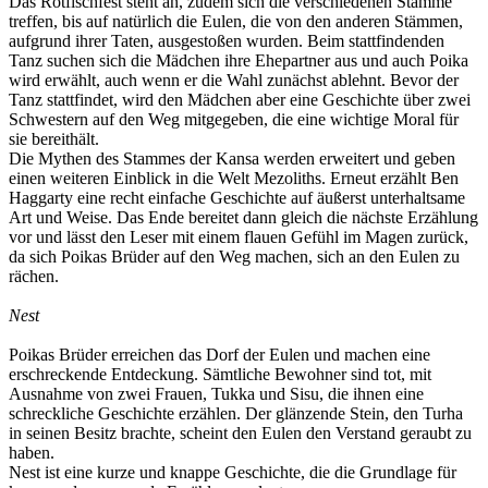
Das Rotfischfest steht an, zudem sich die verschiedenen Stämme
treffen, bis auf natürlich die Eulen, die von den anderen Stämmen,
aufgrund ihrer Taten, ausgestoßen wurden. Beim stattfindenden
Tanz suchen sich die Mädchen ihre Ehepartner aus und auch Poika
wird erwählt, auch wenn er die Wahl zunächst ablehnt. Bevor der
Tanz stattfindet, wird den Mädchen aber eine Geschichte über zwei
Schwestern auf den Weg mitgegeben, die eine wichtige Moral für
sie bereithält.
Die Mythen des Stammes der Kansa werden erweitert und geben
einen weiteren Einblick in die Welt Mezoliths. Erneut erzählt Ben
Haggarty eine recht einfache Geschichte auf äußerst unterhaltsame
Art und Weise. Das Ende bereitet dann gleich die nächste Erzählung
vor und lässt den Leser mit einem flauen Gefühl im Magen zurück,
da sich Poikas Brüder auf den Weg machen, sich an den Eulen zu
rächen.
Nest
Poikas Brüder erreichen das Dorf der Eulen und machen eine
erschreckende Entdeckung. Sämtliche Bewohner sind tot, mit
Ausnahme von zwei Frauen, Tukka und Sisu, die ihnen eine
schreckliche Geschichte erzählen. Der glänzende Stein, den Turha
in seinen Besitz brachte, scheint den Eulen den Verstand geraubt zu
haben.
Nest ist eine kurze und knappe Geschichte, die die Grundlage für