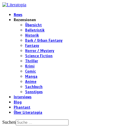
News
Rezensionen
Übersicht
Belletristik
Historik
Dark / Urban Fantasy
Fantasy
Horror / Mystery
Science Fiction
Thriller
Krimi
Comic
Manga
Anime
Sachbuch
Sonstiges
Interviews
Blog
Phantast
Über Literatopia
Suchen