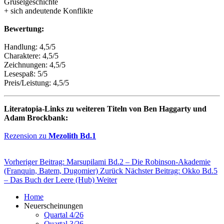
Gruselgeschichte
+ sich andeutende Konflikte
Bewertung:
Handlung: 4,5/5
Charaktere: 4,5/5
Zeichnungen: 4,5/5
Lesespaß: 5/5
Preis/Leistung: 4,5/5
Literatopia-Links zu weiteren Titeln von Ben Haggarty und
Adam Brockbank:
Rezension zu
Mezolith Bd.1
Vorheriger Beitrag: Marsupilami Bd.2 – Die Robinson-Akademie
(Franquin, Batem, Dugomier)
Zurück
Nächster Beitrag: Okko Bd.5
– Das Buch der Leere (Hub)
Weiter
Home
Neuerscheinungen
Quartal 4/26
Quartal 3/26