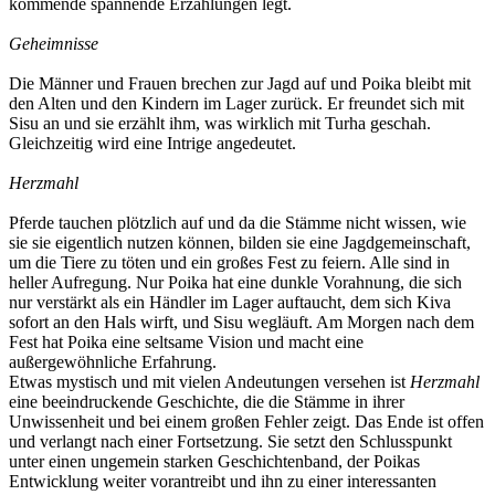
kommende spannende Erzählungen legt.
Geheimnisse
Die Männer und Frauen brechen zur Jagd auf und Poika bleibt mit
den Alten und den Kindern im Lager zurück. Er freundet sich mit
Sisu an und sie erzählt ihm, was wirklich mit Turha geschah.
Gleichzeitig wird eine Intrige angedeutet.
Herzmahl
Pferde tauchen plötzlich auf und da die Stämme nicht wissen, wie
sie sie eigentlich nutzen können, bilden sie eine Jagdgemeinschaft,
um die Tiere zu töten und ein großes Fest zu feiern. Alle sind in
heller Aufregung. Nur Poika hat eine dunkle Vorahnung, die sich
nur verstärkt als ein Händler im Lager auftaucht, dem sich Kiva
sofort an den Hals wirft, und Sisu wegläuft. Am Morgen nach dem
Fest hat Poika eine seltsame Vision und macht eine
außergewöhnliche Erfahrung.
Etwas mystisch und mit vielen Andeutungen versehen ist
Herzmahl
eine beeindruckende Geschichte, die die Stämme in ihrer
Unwissenheit und bei einem großen Fehler zeigt. Das Ende ist offen
und verlangt nach einer Fortsetzung. Sie setzt den Schlusspunkt
unter einen ungemein starken Geschichtenband, der Poikas
Entwicklung weiter vorantreibt und ihn zu einer interessanten