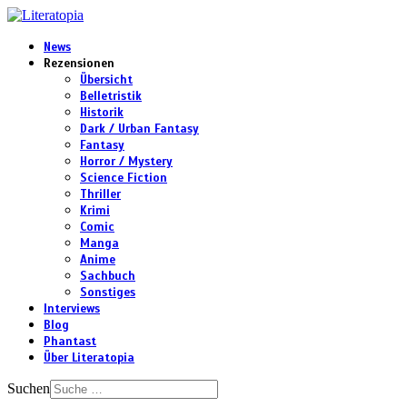
News
Rezensionen
Übersicht
Belletristik
Historik
Dark / Urban Fantasy
Fantasy
Horror / Mystery
Science Fiction
Thriller
Krimi
Comic
Manga
Anime
Sachbuch
Sonstiges
Interviews
Blog
Phantast
Über Literatopia
Suchen