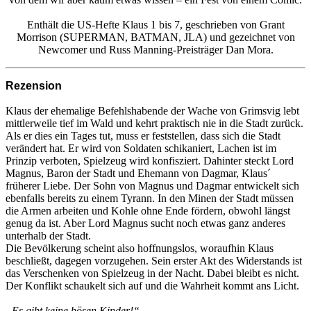
Enthält die US-Hefte Klaus 1 bis 7, geschrieben von Grant
Morrison (SUPERMAN, BATMAN, JLA) und gezeichnet von
Newcomer und Russ Manning-Preisträger Dan Mora.
Rezension
Klaus der ehemalige Befehlshabende der Wache von Grimsvig lebt
mittlerweile tief im Wald und kehrt praktisch nie in die Stadt zurück.
Als er dies ein Tages tut, muss er feststellen, dass sich die Stadt
verändert hat. Er wird von Soldaten schikaniert, Lachen ist im
Prinzip verboten, Spielzeug wird konfisziert. Dahinter steckt Lord
Magnus, Baron der Stadt und Ehemann von Dagmar, Klaus´
früherer Liebe. Der Sohn von Magnus und Dagmar entwickelt sich
ebenfalls bereits zu einem Tyrann. In den Minen der Stadt müssen
die Armen arbeiten und Kohle ohne Ende fördern, obwohl längst
genug da ist. Aber Lord Magnus sucht noch etwas ganz anderes
unterhalb der Stadt.
Die Bevölkerung scheint also hoffnungslos, woraufhin Klaus
beschließt, dagegen vorzugehen. Sein erster Akt des Widerstands ist
das Verschenken von Spielzeug in der Nacht. Dabei bleibt es nicht.
Der Konflikt schaukelt sich auf und die Wahrheit kommt ans Licht.
„Es gibt keine bösen Kinder!“