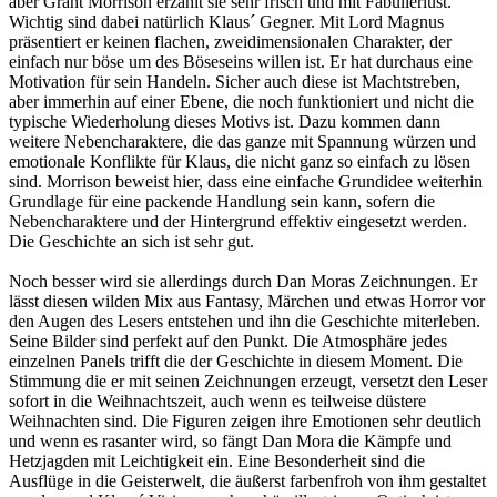
aber Grant Morrison erzählt sie sehr frisch und mit Fabulierlust.
Wichtig sind dabei natürlich Klaus´ Gegner. Mit Lord Magnus
präsentiert er keinen flachen, zweidimensionalen Charakter, der
einfach nur böse um des Böseseins willen ist. Er hat durchaus eine
Motivation für sein Handeln. Sicher auch diese ist Machtstreben,
aber immerhin auf einer Ebene, die noch funktioniert und nicht die
typische Wiederholung dieses Motivs ist. Dazu kommen dann
weitere Nebencharaktere, die das ganze mit Spannung würzen und
emotionale Konflikte für Klaus, die nicht ganz so einfach zu lösen
sind. Morrison beweist hier, dass eine einfache Grundidee weiterhin
Grundlage für eine packende Handlung sein kann, sofern die
Nebencharaktere und der Hintergrund effektiv eingesetzt werden.
Die Geschichte an sich ist sehr gut.
Noch besser wird sie allerdings durch Dan Moras Zeichnungen. Er
lässt diesen wilden Mix aus Fantasy, Märchen und etwas Horror vor
den Augen des Lesers entstehen und ihn die Geschichte miterleben.
Seine Bilder sind perfekt auf den Punkt. Die Atmosphäre jedes
einzelnen Panels trifft die der Geschichte in diesem Moment. Die
Stimmung die er mit seinen Zeichnungen erzeugt, versetzt den Leser
sofort in die Weihnachtszeit, auch wenn es teilweise düstere
Weihnachten sind. Die Figuren zeigen ihre Emotionen sehr deutlich
und wenn es rasanter wird, so fängt Dan Mora die Kämpfe und
Hetzjagden mit Leichtigkeit ein. Eine Besonderheit sind die
Ausflüge in die Geisterwelt, die äußerst farbenfroh von ihm gestaltet