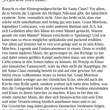
Braucht es eine Hintergrundgeschichte für Santa Claus? Vor allem,
da es bereits die Legende des Heiligen Nikolaus gibt, der tatsächlich
existierte. Nein, vermutlich nicht. Aber das heißt nicht, dass eine
solche nicht unterhaltsam und richtig gut sein kann. Grant Morrison,
legendärer Comicautor, von unter anderem
Batman
und
JLA
, hat
sich Gedanken über den Mann im roten Mantel gemacht. Warum
gerade ein roter Mantel? Warum verschenkt er Spielzeug? Und wie
kann man so etwas möglichst spektakulär und packend erzählen.
Vor allem auf letzteres hat er viel wert gelegt und so ist sein
Klaus
Märchen, Legende und Fantasyabenteuer in einem. Denn er erzählt
von einem tapferen Mann, der gezwungen ist, das Richtige zu tun
und dabei seinen größten Kampf ausfechten muss, um seine große
Liebe erneut in den Armen halten zu können. Im Prinzip ist
Klaus
also klassischer Fantasystoff, wäre da eben nicht die Hauptfigur, die
mit Santa Claus einmalig besetzt ist und auf eine gewisse Art und
Weise etwas vollkommen neues zu bieten hat. Grant Morrison
kommt dabei weniger aus der christlichen Ecke, obwohl auch die
Kirche eine Rolle spielt, sondern widmet sich mehr dem Julfest, was
ihm die Gelegenheit bietet, die Geisterwelt des Nordens einzubinden
und Klaus zu ihrem Sprecher zu machen. Klaus ist bei ihm ein
relativ einfacher Mann, der über sich hinauswächst und sein Erbe
und seine Verantwortung letztlich annehmen muss und es tut.
Die Geschichte mag dabei geradezu klassischen Strukturen folgen,