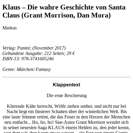
Klaus – Die wahre Geschichte von Santa
Claus (Grant Morrison, Dan Mora)
Markus
Verlag: Panini; (November 2017)
Gebundene Ausgabe: 212 Seiten; 29 €
ISBN-13: 978-3741605246
Genre: Märchen/ Fantasy
Klappentext
Die erste Bescherung
Klirrende Kälte herrscht, Wölfe ziehen umher, und nicht nur bei
Nacht liegt ein finsterer Schatten über der winterlichen Welt. Bis
eine laute Stimme ertönt, die das Feuer in den Herzen der Menschen
neu entfacht... Ho, ho, ho! Star-Autor Grant Morrison wendet sich
in seiner neuesten Saga KLAUS einem Helden zu, den jeder kennt,
von dem wir aber kaum etwas wissen – ein Fest von einem Comic.