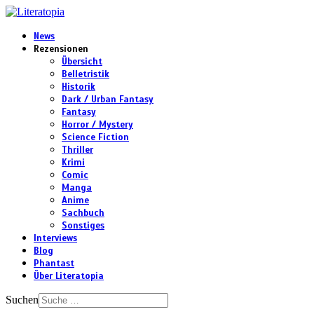
News
Rezensionen
Übersicht
Belletristik
Historik
Dark / Urban Fantasy
Fantasy
Horror / Mystery
Science Fiction
Thriller
Krimi
Comic
Manga
Anime
Sachbuch
Sonstiges
Interviews
Blog
Phantast
Über Literatopia
Suchen