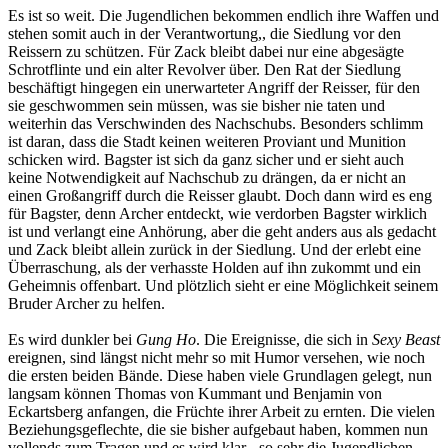
Es ist so weit. Die Jugendlichen bekommen endlich ihre Waffen und
stehen somit auch in der Verantwortung,, die Siedlung vor den
Reissern zu schützen. Für Zack bleibt dabei nur eine abgesägte
Schrotflinte und ein alter Revolver über. Den Rat der Siedlung
beschäftigt hingegen ein unerwarteter Angriff der Reisser, für den
sie geschwommen sein müssen, was sie bisher nie taten und
weiterhin das Verschwinden des Nachschubs. Besonders schlimm
ist daran, dass die Stadt keinen weiteren Proviant und Munition
schicken wird. Bagster ist sich da ganz sicher und er sieht auch
keine Notwendigkeit auf Nachschub zu drängen, da er nicht an
einen Großangriff durch die Reisser glaubt. Doch dann wird es eng
für Bagster, denn Archer entdeckt, wie verdorben Bagster wirklich
ist und verlangt eine Anhörung, aber die geht anders aus als gedacht
und Zack bleibt allein zurück in der Siedlung. Und der erlebt eine
Überraschung, als der verhasste Holden auf ihn zukommt und ein
Geheimnis offenbart. Und plötzlich sieht er eine Möglichkeit seinem
Bruder Archer zu helfen.
Es wird dunkler bei
Gung Ho
. Die Ereignisse, die sich in
Sexy Beast
ereignen, sind längst nicht mehr so mit Humor versehen, wie noch
die ersten beiden Bände. Diese haben viele Grundlagen gelegt, nun
langsam können Thomas von Kummant und Benjamin von
Eckartsberg anfangen, die Früchte ihrer Arbeit zu ernten. Die vielen
Beziehungsgeflechte, die sie bisher aufgebaut haben, kommen nun
vollends zum Tragen und es wird klar - so sehr die Jugendlichen