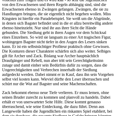
von den Erwachsenen und ihren Regeln abhängig sind, sind die
Erwachsenen ebenso in Zwängen gefangen. Zwängen, die sie zu
Handlungen bringen, die sie eigentlich nicht begehen wollen. Miss
Kingsten ist hierfür ein Paradebeispiel. Sie weiß um die Abgründe,
in denen sich Bagster befindet und in die er allzu bereitwillig andere
ebenso hineinzieht. Nur sind ihr aus ihrer Sicht die Hände
gebunden. Die Siedlung geht in ihren Augen vor dem Schicksal
eines Einzelnen. So wird sie langsam zu einer Art tragischen Figur,
wohingegen Bagster nicht tiefer in den Augen des Lesers sinken
kann. Er ist ein selbstsüchtiger Profiteur praktisch ohne Gewissen.
Die Konturen dieser Charaktere schärfen sich also weiter. Selbiges
gilt für Archer und Zack. Bislang war Archer hauptsächlich
Draufgänger und Rebell, nun aber tritt sein Gerechtigkeitssinn
zutage und damit einher sein Bedürfnis dafür zu sorgen, dass die
Ungerechtigkeiten und Verbrechen innerhalb der Siedlung
aufgedeckt werden. Dabei nimmt er in Kauf, dass ihn sein Vorgehen
selbst viel kosten kann. Wieviel dürfte den Leser überraschen und
schürt nur die Wut auf Bagster und seine Machenschaften.
Zack bekommt ebenso neue Tiefe verlieren. Er muss lernen, ohne
seinen Bruder zurecht zu kommen und planvoll zu handeln. Dabei
erhält er von unerwarteter Seite Hilfe. Diese kommt genauso
überraschend, wie seine Entdeckung, die dazu führt. Denn aus
Langeweile haben die Jugendlichen ein riskantes Spiel etabliert, bei
dem sie durchaus, die gesamte Siedlung in Gefahr bringen könnten.