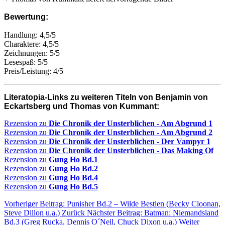
Bewertung:
Handlung: 4,5/5
Charaktere: 4,5/5
Zeichnungen: 5/5
Lesespaß: 5/5
Preis/Leistung: 4/5
Literatopia-Links zu weiteren Titeln von Benjamin von
Eckartsberg und Thomas von Kummant:
Rezension zu
Die Chronik der Unsterblichen - Am Abgrund 1
Rezension zu
Die Chronik der Unsterblichen - Am Abgrund 2
Rezension zu
Die Chronik der Unsterblichen - Der Vampyr 1
Rezension zu
Die Chronik der Unsterblichen - Das Making Of
Rezension zu
Gung Ho Bd.1
Rezension zu
Gung Ho Bd.2
Rezension zu
Gung Ho Bd.4
Rezension zu
Gung Ho Bd.5
Vorheriger Beitrag: Punisher Bd.2 – Wilde Bestien (Becky Cloonan,
Steve Dillon u.a.)
Zurück
Nächster Beitrag: Batman: Niemandsland
Bd.3 (Greg Rucka, Dennis O´Neil, Chuck Dixon u.a.)
Weiter