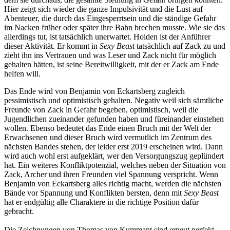
Hier zeigt sich wieder die ganze Impulsivität und die Lust auf
Abenteuer, die durch das Eingesperrtsein und die ständige Gefahr
im Nacken früher oder später ihre Bahn brechen musste. Wie sie das
allerdings tut, ist tatsächlich unerwartet. Holden ist der Anführer
dieser Aktivität. Er kommt in
Sexy Beast
tatsächlich auf Zack zu und
zieht ihn ins Vertrauen und was Leser und Zack nicht für möglich
gehalten hätten, ist seine Bereitwilligkeit, mit der er Zack am Ende
helfen will.
Das Ende wird von Benjamin von Eckartsberg zugleich
pessimistisch und optimistisch gehalten. Negativ weil sich sämtliche
Freunde von Zack in Gefahr begeben, optimistisch, weil die
Jugendlichen zueinander gefunden haben und füreinander einstehen
wollen. Ebenso bedeutet das Ende einen Bruch mit der Welt der
Erwachsenen und dieser Bruch wird vermutlich im Zentrum des
nächsten Bandes stehen, der leider erst 2019 erscheinen wird. Dann
wird auch wohl erst aufgeklärt, wer den Versorgungszug geplündert
hat. Ein weiteres Konfliktpotenzial, welches neben der Situation von
Zack, Archer und ihren Freunden viel Spannung verspricht. Wenn
Benjamin von Eckartsberg alles richtig macht, werden die nächsten
Bände vor Spannung und Konflikten bersten, denn mit
Sexy Beast
hat er endgültig alle Charaktere in die richtige Position dafür
gebracht.
Die Zeichnungen von Thomas von Kummant sind erneut perfekt