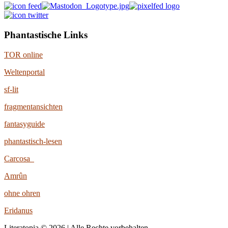
Phantastische Links
TOR online
Weltenportal
sf-lit
fragmentansichten
fantasyguide
phantastisch-lesen
Carcosa
Amrûn
ohne ohren
Eridanus
Literatopia © 2026 | Alle Rechte vorbehalten.