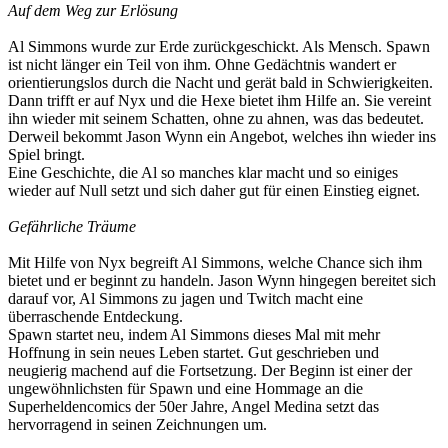
Auf dem Weg zur Erlösung
Al Simmons wurde zur Erde zurückgeschickt. Als Mensch. Spawn
ist nicht länger ein Teil von ihm. Ohne Gedächtnis wandert er
orientierungslos durch die Nacht und gerät bald in Schwierigkeiten.
Dann trifft er auf Nyx und die Hexe bietet ihm Hilfe an. Sie vereint
ihn wieder mit seinem Schatten, ohne zu ahnen, was das bedeutet.
Derweil bekommt Jason Wynn ein Angebot, welches ihn wieder ins
Spiel bringt.
Eine Geschichte, die Al so manches klar macht und so einiges
wieder auf Null setzt und sich daher gut für einen Einstieg eignet.
Gefährliche Träume
Mit Hilfe von Nyx begreift Al Simmons, welche Chance sich ihm
bietet und er beginnt zu handeln. Jason Wynn hingegen bereitet sich
darauf vor, Al Simmons zu jagen und Twitch macht eine
überraschende Entdeckung.
Spawn startet neu, indem Al Simmons dieses Mal mit mehr
Hoffnung in sein neues Leben startet. Gut geschrieben und
neugierig machend auf die Fortsetzung. Der Beginn ist einer der
ungewöhnlichsten für Spawn und eine Hommage an die
Superheldencomics der 50er Jahre, Angel Medina setzt das
hervorragend in seinen Zeichnungen um.