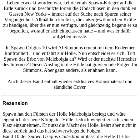
Leben erweckt worden war, kehrte er als Spawn-Krieger auf die
Erde zurück und beschützte fortan die Obdachlosen in den dunklen
Gassen New Yorks – immer auf der Suche nach Spuren seiner
Vergangenheit. Allmählich lernte er, die außergewöhnlichen Kräfte
zu bändigen, über die er nun verfügte, und gleichzeitig begann er zu
begreifen, worauf er sich eingelassen hatte – und was er dafür
aufgeben musste.
In Spawn Origins 10 wird Al Simmons erneut mit dem Redeemer
konfrontiert – und er fährt zur Hölle. Nun entscheidet es sich: Tritt
Spawn das Erbe von Malebolgia an? Wird er der nächste Herrscher
des Infernos? Dieser Ausflug in die Hölle hat gravierende Folgen für
Simmons. Aber ganz andere, als er ahnen kann.
Auch dieser Band enthält wieder exklusives Bonusmaterial und
sämtliche Cover.
Rezension
Spawn hat den Fürsten der Hölle Malebolgia besiegt und wäre
eigentlich der neue König der Hölle. Jedoch weigert er sich seinen
Platz einzunehmen. Er nutzt die Macht der Hölle, kehrt aber nicht in
diese zurück und das hat schwerwiegende Folgen.
Band 10 der
Spawn Origins Collection
umfasst die Hefte 113 bis