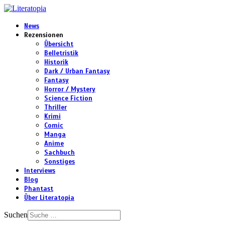
News
Rezensionen
Übersicht
Belletristik
Historik
Dark / Urban Fantasy
Fantasy
Horror / Mystery
Science Fiction
Thriller
Krimi
Comic
Manga
Anime
Sachbuch
Sonstiges
Interviews
Blog
Phantast
Über Literatopia
Suchen