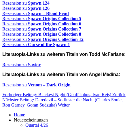
Rezension zu
Spawn 124
Rezension zu
Spawn 126
Rezension zu
Spawn – Blood Feud
Rezension zu
Spawn Origins Collection 5
Rezension zu
Spawn Origins Collection 6
Rezension zu
Spawn Origins Collection 7
Rezension zu
Spawn Origins Collection 8
Rezension zu
Spawn Origins Collection 12
Rezension zu
Curse of the Spawn 1
Literatopia-Links zu weiteren Titeln von Todd McFarlane:
Rezension zu
Savior
Literatopia-Links zu weiteren Titeln von Angel Medina:
Rezension zu
Venom – Dark Origin
Vorheriger Beitrag: Blackest Night (Geoff Johns, Ivan Reis)
Zurück
Nächster Beitrag: Daredevil – So finster die Nacht (Charles Soule,
Ron Garney, Goran Sudzuka)
Weiter
Home
Neuerscheinungen
Quartal 4/26