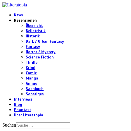
News
Rezensionen
Übersicht
Belletristik
Historik
Dark / Urban Fantasy
Fantasy
Horror / Mystery
Science Fiction
Thriller
Krimi
Comic
Manga
Anime
Sachbuch
Sonstiges
Interviews
Blog
Phantast
Über Literatopia
Suchen