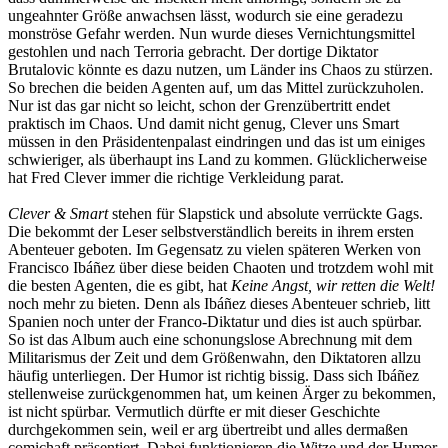
ungeahnter Größe anwachsen lässt, wodurch sie eine geradezu
monströse Gefahr werden. Nun wurde dieses Vernichtungsmittel
gestohlen und nach Terroria gebracht. Der dortige Diktator
Brutalovic könnte es dazu nutzen, um Länder ins Chaos zu stürzen.
So brechen die beiden Agenten auf, um das Mittel zurückzuholen.
Nur ist das gar nicht so leicht, schon der Grenzübertritt endet
praktisch im Chaos. Und damit nicht genug, Clever uns Smart
müssen in den Präsidentenpalast eindringen und das ist um einiges
schwieriger, als überhaupt ins Land zu kommen. Glücklicherweise
hat Fred Clever immer die richtige Verkleidung parat.
Clever & Smart
stehen für Slapstick und absolute verrückte Gags.
Die bekommt der Leser selbstverständlich bereits in ihrem ersten
Abenteuer geboten. Im Gegensatz zu vielen späteren Werken von
Francisco Ibáñez über diese beiden Chaoten und trotzdem wohl mit
die besten Agenten, die es gibt, hat
Keine Angst, wir retten die Welt!
noch mehr zu bieten. Denn als Ibáñez dieses Abenteuer schrieb, litt
Spanien noch unter der Franco-Diktatur und dies ist auch spürbar.
So ist das Album auch eine schonungslose Abrechnung mit dem
Militarismus der Zeit und dem Größenwahn, den Diktatoren allzu
häufig unterliegen. Der Humor ist richtig bissig. Dass sich Ibáñez
stellenweise zurückgenommen hat, um keinen Ärger zu bekommen,
ist nicht spürbar. Vermutlich dürfte er mit dieser Geschichte
durchgekommen sein, weil er arg übertreibt und alles dermaßen
comichaft präsentiert. Dabei funktionieren die Witze und der Humor