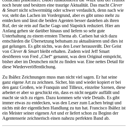
noch heute und besitzen eine traurige Aktualität. Das macht
Clever
& Smart
nicht schwermütig oder schwer verdaulich, denn nach wie
vor, steht das Lachen im Vordergrund, aber es gibt umso mehr zu
entdecken und lässt die beiden Agenten besser dastehen als ihren
Ruf, der sie rein auf flache Gags und Slapstick reduziert. Hier am
Anfang gehen sie darüber hinaus und liefern so sehr gute
Unterhaltung zu einem ernsten Thema ab. Carlsen hat sich dazu
entschieden die Übersetzung behutsam zu aktualisieren und dies ist
gut gelungen. Es gibt nichts, was den Leser herausreißt. Der Geist
von
Clever & Smart
bleibt erhalten. Zudem wird Jeff Smart
desöfteren von Fred „Chef“ genannt, was dem Original entspricht,
bisher aber im Deutschen nicht zu finden war. Eine nettes Detail für
diese Wiederveröffentlichung.
Zu Ibáñez Zeichnungen muss man nicht viel sagen. Er hat seine
ganz eigene Art zu zeichnen. Sicher, hin und wieder kopiert er bei
den ganz Großen, wie Franquin und Tillieux, einzelne Szenen, diese
arbeitet er aber so geschickt ein, dass es nicht negativ auffällt und
macht sie sich zu eigen. Dazu kommen sehr viele Details. Es gibt
immer etwas zu entdecken, was den Leser zum Lachen bringt und
nichts mit der eigentlichen Handlung zu tun hat. Francisco Ibáñez ist
ein Meister seiner eigenen Art und er liefert schon zu Beginn der
Agentenserie zeichnerisch einen nahezu perfekten Band ab.