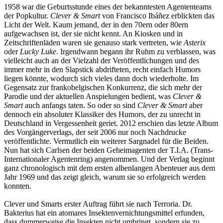
1958 war die Geburtsstunde eines der bekanntesten Agententeams
der Popkultur.
Clever & Smart
von Francisco Ibáñez erblickten das
Licht der Welt. Kaum jemand, der in den 70ern oder 80ern
aufgewachsen ist, der sie nicht kennt. An Kiosken und in
Zeitschriftenläden waren sie genauso stark vertreten, wie
Asterix
oder
Lucky Luke
. Irgendwann begann ihr Ruhm zu verblassen, was
vielleicht auch an der Vielzahl der Veröffentlichungen und des
immer mehr in den Slapstick abdrifteten, recht einfach Humors
liegen könnte, wodurch sich vieles dann doch wiederholte. Im
Gegensatz zur frankobelgischen Konkurrenz, die sich mehr der
Parodie und der aktuellen Anspielungen bedient, was
Clever &
Smart
auch anfangs taten. So oder so sind
Clever & Smart
aber
dennoch ein absoluter Klassiker des Humors, der zu unrecht in
Deutschland in Vergessenheit geriet. 2012 erschien das letzte Album
des Vorgängerverlags, der seit 2006 nur noch Nachdrucke
veröffentlichte. Vermutlich ein weiterer Sargnadel für die Beiden.
Nun hat sich Carlsen der beiden Geheimagenten der T.I.A. (Trans-
Internationaler Agentenring) angenommen. Und der Verlag beginnt
ganz chronologisch mit dem ersten albenlangen Abenteuer aus dem
Jahr 1969 und das zeigt gleich, warum sie so erfolgreich werden
konnten.
Clever und Smarts erster Auftrag führt sie nach Terroria. Dr.
Bakterius hat ein atomares Insektenvernichtungsmittel erfunden,
dass dummerweise die Insekten nicht umbringt, sondern sie zu