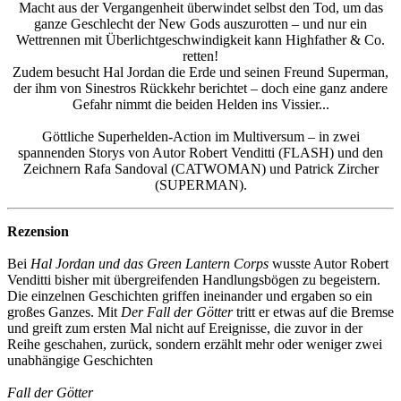
Macht aus der Vergangenheit überwindet selbst den Tod, um das
ganze Geschlecht der New Gods auszurotten – und nur ein
Wettrennen mit Überlichtgeschwindigkeit kann Highfather & Co.
retten!
Zudem besucht Hal Jordan die Erde und seinen Freund Superman,
der ihm von Sinestros Rückkehr berichtet – doch eine ganz andere
Gefahr nimmt die beiden Helden ins Vissier...
Göttliche Superhelden-Action im Multiversum – in zwei
spannenden Storys von Autor Robert Venditti (FLASH) und den
Zeichnern Rafa Sandoval (CATWOMAN) und Patrick Zircher
(SUPERMAN).
Rezension
Bei
Hal Jordan und das Green Lantern Corps
wusste Autor Robert
Venditti bisher mit übergreifenden Handlungsbögen zu begeistern.
Die einzelnen Geschichten griffen ineinander und ergaben so ein
großes Ganzes. Mit
Der Fall der Götter
tritt er etwas auf die Bremse
und greift zum ersten Mal nicht auf Ereignisse, die zuvor in der
Reihe geschahen, zurück, sondern erzählt mehr oder weniger zwei
unabhängige Geschichten
Fall der Götter