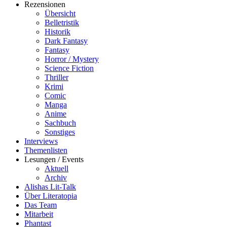
Rezensionen
Übersicht
Belletristik
Historik
Dark Fantasy
Fantasy
Horror / Mystery
Science Fiction
Thriller
Krimi
Comic
Manga
Anime
Sachbuch
Sonstiges
Interviews
Themenlisten
Lesungen / Events
Aktuell
Archiv
Alishas Lit-Talk
Über Literatopia
Das Team
Mitarbeit
Phantast