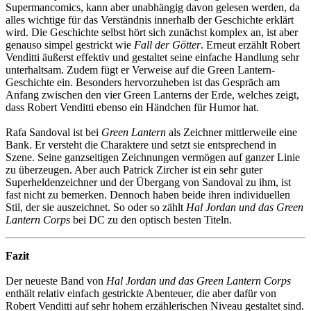
Supermancomics, kann aber unabhängig davon gelesen werden, da
alles wichtige für das Verständnis innerhalb der Geschichte erklärt
wird. Die Geschichte selbst hört sich zunächst komplex an, ist aber
genauso simpel gestrickt wie
Fall der Götter
. Erneut erzählt Robert
Venditti äußerst effektiv und gestaltet seine einfache Handlung sehr
unterhaltsam. Zudem fügt er Verweise auf die Green Lantern-
Geschichte ein. Besonders hervorzuheben ist das Gespräch am
Anfang zwischen den vier Green Lanterns der Erde, welches zeigt,
dass Robert Venditti ebenso ein Händchen für Humor hat.
Rafa Sandoval ist bei
Green Lantern
als Zeichner mittlerweile eine
Bank. Er versteht die Charaktere und setzt sie entsprechend in
Szene. Seine ganzseitigen Zeichnungen vermögen auf ganzer Linie
zu überzeugen. Aber auch Patrick Zircher ist ein sehr guter
Superheldenzeichner und der Übergang von Sandoval zu ihm, ist
fast nicht zu bemerken. Dennoch haben beide ihren individuellen
Stil, der sie auszeichnet. So oder so zählt
Hal Jordan und das Green
Lantern Corps
bei DC zu den optisch besten Titeln.
Fazit
Der neueste Band von
Hal Jordan und das Green Lantern Corps
enthält relativ einfach gestrickte Abenteuer, die aber dafür von
Robert Venditti auf sehr hohem erzählerischen Niveau gestaltet sind.