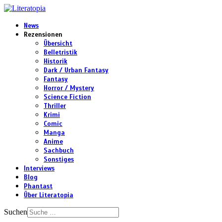
News
Rezensionen
Übersicht
Belletristik
Historik
Dark / Urban Fantasy
Fantasy
Horror / Mystery
Science Fiction
Thriller
Krimi
Comic
Manga
Anime
Sachbuch
Sonstiges
Interviews
Blog
Phantast
Über Literatopia
Suchen