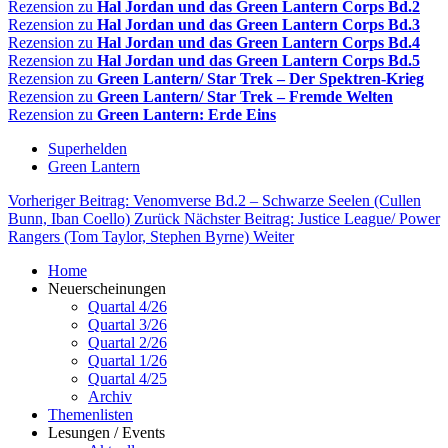
Rezension zu
Hal Jordan und das Green Lantern Corps Bd.2
Rezension zu
Hal Jordan und das Green Lantern Corps Bd.3
Rezension zu
Hal Jordan und das Green Lantern Corps Bd.4
Rezension zu
Hal Jordan und das Green Lantern Corps Bd.5
Rezension zu
Green Lantern/ Star Trek – Der Spektren-Krieg
Rezension zu
Green Lantern/ Star Trek – Fremde Welten
Rezension zu
Green Lantern: Erde Eins
Superhelden
Green Lantern
Vorheriger Beitrag: Venomverse Bd.2 – Schwarze Seelen (Cullen
Bunn, Iban Coello)
Zurück
Nächster Beitrag: Justice League/ Power
Rangers (Tom Taylor, Stephen Byrne)
Weiter
Home
Neuerscheinungen
Quartal 4/26
Quartal 3/26
Quartal 2/26
Quartal 1/26
Quartal 4/25
Archiv
Themenlisten
Lesungen / Events