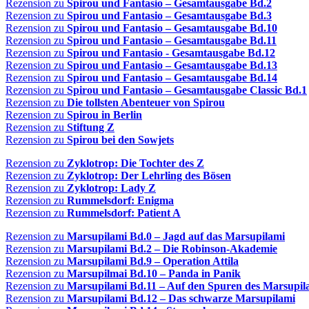
Rezension zu
Spirou und Fantasio – Gesamtausgabe Bd.2
Rezension zu
Spirou und Fantasio – Gesamtausgabe Bd.3
Rezension zu
Spirou und Fantasio – Gesamtausgabe Bd.10
Rezension zu
Spirou und Fantasio – Gesamtausgabe Bd.11
Rezension zu
Spirou und Fantasio - Gesamtausgabe Bd.12
Rezension zu
Spirou und Fantasio – Gesamtausgabe Bd.13
Rezension zu
Spirou und Fantasio – Gesamtausgabe Bd.14
Rezension zu
Spirou und Fantasio – Gesamtausgabe Classic Bd.1
Rezension zu
Die tollsten Abenteuer von Spirou
Rezension zu
Spirou in Berlin
Rezension zu
Stiftung Z
Rezension zu
Spirou bei den Sowjets
Rezension zu
Zyklotrop: Die Tochter des Z
Rezension zu
Zyklotrop: Der Lehrling des Bösen
Rezension zu
Zyklotrop: Lady Z
Rezension zu
Rummelsdorf: Enigma
Rezension zu
Rummelsdorf: Patient A
Rezension zu
Marsupilami Bd.0 – Jagd auf das Marsupilami
Rezension zu
Marsupilami Bd.2 – Die Robinson-Akademie
Rezension zu
Marsupilami Bd.9 – Operation Attila
Rezension zu
Marsupilmai Bd.10 – Panda in Panik
Rezension zu
Marsupilami Bd.11 – Auf den Spuren des Marsupil
Rezension zu
Marsupilami Bd.12 – Das schwarze Marsupilami