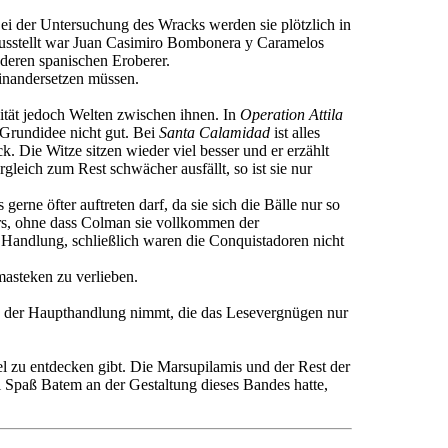
i der Untersuchung des Wracks werden sie plötzlich in
ausstellt war Juan Casimiro Bombonera y Caramelos
nderen spanischen Eroberer.
inandersetzen müssen.
lität jedoch Welten zwischen ihnen. In
Operation Attila
 Grundidee nicht gut. Bei
Santa Calamidad
ist alles
ck. Die Witze sitzen wieder viel besser und er erzählt
eich zum Rest schwächer ausfällt, so ist sie nur
erne öfter auftreten darf, da sie sich die Bälle nur so
ors, ohne dass Colman sie vollkommen der
e Handlung, schließlich waren die Conquistadoren nicht
masteken zu verlieben.
ts der Haupthandlung nimmt, die das Lesevergnügen nur
el zu entdecken gibt. Die Marsupilamis und der Rest der
l Spaß Batem an der Gestaltung dieses Bandes hatte,