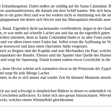
rkundungstour. Dabei stoßen sie zufällig auf die Santa Calamidad. Be
en auseinandersetzen, die damals mit dem Schiff kamen. Wie sich her
tte er ein gutes Herz und war bei weitem nicht so blutrünstig wie die a
splappamaul mit denen sich Hector und das Marsupilami ebenfalls ause
. Band. Eigentlich dicht nacheinander veröffentlicht, liegen in der Qua
n, er war mehr auf schnelle Lacher aus und das tat der eigentlich guten
chten orientiert, denn in
Santa Calamidad
findet er zu alter Form zurü
d vor allem einen roten Faden hat. Selbst wenn die Auflösung im Vergl
 lesenswert und lässt einen
Operation Attila
vergessen.
eich zu Beginn sind der Kapitän und sein Mechaniker ein Paar, welches g
 Höhepunkten des Bandes. Ebenso sind die Spanier eine Quelle des Hum
keit und sorgt für Spannung. Damit kommt zudem etwas Geschichte in di
 denn Hector scheint sich zumindest etwas in die Prinzessin der Zygo
nd sorgt für jede Menge Lacher.
mmen, in der er sich immer mal wieder Zeit für kleinere Momente absei
ich aus und schwelgt in detailreichen Bildern in denen es unheimlich vi
s Geschehen auflockern. Es lohnt sich also genau hinzuschauen. Wievie
ntdeckt, welches einem Wimmelbild gleichkommt.