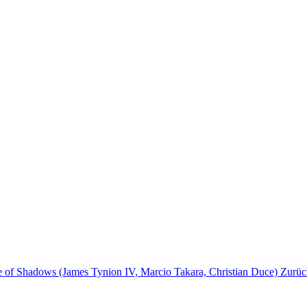
e of Shadows (James Tynion IV, Marcio Takara, Christian Duce)
Zurüc