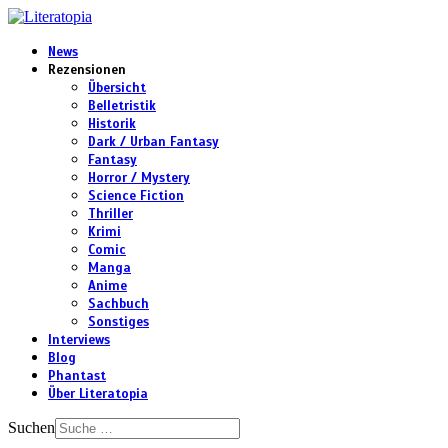
News
Rezensionen
Übersicht
Belletristik
Historik
Dark / Urban Fantasy
Fantasy
Horror / Mystery
Science Fiction
Thriller
Krimi
Comic
Manga
Anime
Sachbuch
Sonstiges
Interviews
Blog
Phantast
Über Literatopia
Suchen