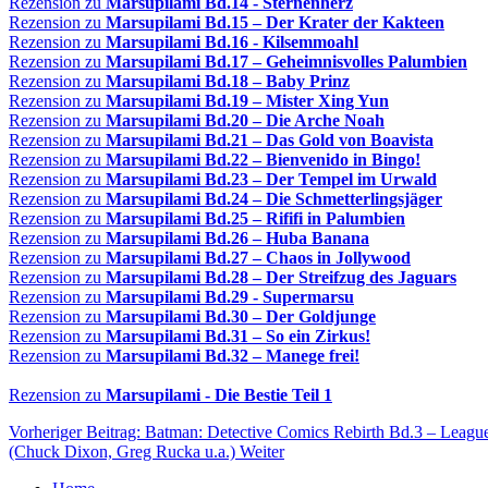
Rezension zu
Marsupilami Bd.14 - Sternenherz
Rezension zu
Marsupilami Bd.15 – Der Krater der Kakteen
Rezension zu
Marsupilami Bd.16 - Kilsemmoahl
Rezension zu
Marsupilami Bd.17 – Geheimnisvolles Palumbien
Rezension zu
Marsupilami Bd.18 – Baby Prinz
Rezension zu
Marsupilami Bd.19 – Mister Xing Yun
Rezension zu
Marsupilami Bd.20 – Die Arche Noah
Rezension zu
Marsupilami Bd.21 – Das Gold von Boavista
Rezension zu
Marsupilami Bd.22 – Bienvenido in Bingo!
Rezension zu
Marsupilami Bd.23 – Der Tempel im Urwald
Rezension zu
Marsupilami Bd.24 – Die Schmetterlingsjäger
Rezension zu
Marsupilami Bd.25 – Rififi in Palumbien
Rezension zu
Marsupilami Bd.26 – Huba Banana
Rezension zu
Marsupilami Bd.27 – Chaos in Jollywood
Rezension zu
Marsupilami Bd.28 – Der Streifzug des Jaguars
Rezension zu
Marsupilami Bd.29 - Supermarsu
Rezension zu
Marsupilami Bd.30 – Der Goldjunge
Rezension zu
Marsupilami Bd.31 – So ein Zirkus!
Rezension zu
Marsupilami Bd.32 – Manege frei!
Rezension zu
Marsupilami - Die Bestie Teil 1
Vorheriger Beitrag: Batman: Detective Comics Rebirth Bd.3 – Leagu
(Chuck Dixon, Greg Rucka u.a.)
Weiter