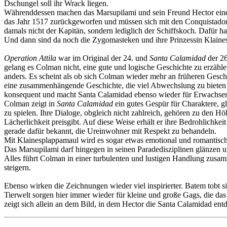
Dschungel soll ihr Wrack liegen.
Währenddessen machen das Marsupilami und sein Freund Hector eine E
das Jahr 1517 zurückgeworfen und müssen sich mit den Conquistador
damals nicht der Kapitän, sondern lediglich der Schiffskoch. Dafür ha
Und dann sind da noch die Zygomasteken und ihre Prinzessin Klaine
Operation Attila
war im Original der 24. und
Santa Calamidad
der 26
gelang es Colman nicht, eine gute und logische Geschichte zu erzähle
anders. Es scheint als ob sich Colman wieder mehr an früheren Geschi
eine zusammenhängende Geschichte, die viel Abwechslung zu bieten un
konsequent und macht Santa Calamidad ebenso wieder für Erwachsene
Colman zeigt in
Santa Calamidad
ein gutes Gespür für Charaktere, gl
zu spielen. Ihre Dialoge, obgleich nicht zahlreich, gehören zu den
Lächerlichkeit preisgibt. Auf diese Weise erhält er ihre Bedrohlich
gerade dafür bekannt, die Ureinwohner mit Respekt zu behandeln.
Mit Klainesplappamaul wird es sogar etwas emotional und romantisch,
Das Marsupilami darf hingegen in seinen Paradedisziplinen glänzen u
Alles führt Colman in einer turbulenten und lustigen Handlung zusa
steigern.
Ebenso wirken die Zeichnungen wieder viel inspirierter. Batem tobt s
Tierwelt sorgen hier immer wieder für kleine und große Gags, die da
zeigt sich allein an dem Bild, in dem Hector die Santa Calamidad e