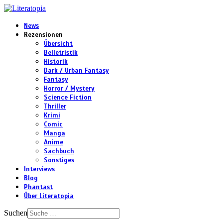
News
Rezensionen
Übersicht
Belletristik
Historik
Dark / Urban Fantasy
Fantasy
Horror / Mystery
Science Fiction
Thriller
Krimi
Comic
Manga
Anime
Sachbuch
Sonstiges
Interviews
Blog
Phantast
Über Literatopia
Suchen