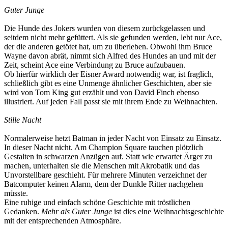
Guter Junge
Die Hunde des Jokers wurden von diesem zurückgelassen und
seitdem nicht mehr gefüttert. Als sie gefunden werden, lebt nur Ace,
der die anderen getötet hat, um zu überleben. Obwohl ihm Bruce
Wayne davon abrät, nimmt sich Alfred des Hundes an und mit der
Zeit, scheint Ace eine Verbindung zu Bruce aufzubauen.
Ob hierfür wirklich der Eisner Award notwendig war, ist fraglich,
schließlich gibt es eine Unmenge ähnlicher Geschichten, aber sie
wird von Tom King gut erzählt und von David Finch ebenso
illustriert. Auf jeden Fall passt sie mit ihrem Ende zu Weihnachten.
Stille Nacht
Normalerweise hetzt Batman in jeder Nacht von Einsatz zu Einsatz.
In dieser Nacht nicht. Am Champion Square tauchen plötzlich
Gestalten in schwarzen Anzügen auf. Statt wie erwartet Ärger zu
machen, unterhalten sie die Menschen mit Akrobatik und das
Unvorstellbare geschieht. Für mehrere Minuten verzeichnet der
Batcomputer keinen Alarm, dem der Dunkle Ritter nachgehen
müsste.
Eine ruhige und einfach schöne Geschichte mit tröstlichen
Gedanken.
Mehr als Guter Junge
ist dies eine Weihnachtsgeschichte
mit der entsprechenden Atmosphäre.