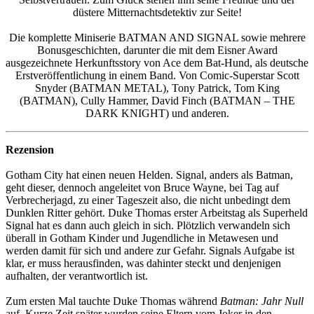
düstere Mitternachtsdetektiv zur Seite!
Die komplette Miniserie BATMAN AND SIGNAL sowie mehrere
Bonusgeschichten, darunter die mit dem Eisner Award
ausgezeichnete Herkunftsstory von Ace dem Bat-Hund, als deutsche
Erstveröffentlichung in einem Band. Von Comic-Superstar Scott
Snyder (BATMAN METAL), Tony Patrick, Tom King
(BATMAN), Cully Hammer, David Finch (BATMAN – THE
DARK KNIGHT) und anderen.
Rezension
Gotham City hat einen neuen Helden. Signal, anders als Batman,
geht dieser, dennoch angeleitet von Bruce Wayne, bei Tag auf
Verbrecherjagd, zu einer Tageszeit also, die nicht unbedingt dem
Dunklen Ritter gehört. Duke Thomas erster Arbeitstag als Superheld
Signal hat es dann auch gleich in sich. Plötzlich verwandeln sich
überall in Gotham Kinder und Jugendliche in Metawesen und
werden damit für sich und andere zur Gefahr. Signals Aufgabe ist
klar, er muss herausfinden, was dahinter steckt und denjenigen
aufhalten, der verantwortlich ist.
Zum ersten Mal tauchte Duke Thomas während
Batman: Jahr Null
auf. Kurze Zeit später wurden seine Eltern vom Joker in den