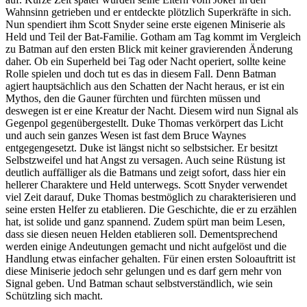
Wahnsinn getrieben und er entdeckte plötzlich Superkräfte in sich.
Nun spendiert ihm Scott Snyder seine erste eigenen Miniserie als
Held und Teil der Bat-Familie. Gotham am Tag kommt im Vergleich
zu Batman auf den ersten Blick mit keiner gravierenden Änderung
daher. Ob ein Superheld bei Tag oder Nacht operiert, sollte keine
Rolle spielen und doch tut es das in diesem Fall. Denn Batman
agiert hauptsächlich aus den Schatten der Nacht heraus, er ist ein
Mythos, den die Gauner fürchten und fürchten müssen und
deswegen ist er eine Kreatur der Nacht. Diesem wird nun Signal als
Gegenpol gegenübergestellt. Duke Thomas verkörpert das Licht
und auch sein ganzes Wesen ist fast dem Bruce Waynes
entgegengesetzt. Duke ist längst nicht so selbstsicher. Er besitzt
Selbstzweifel und hat Angst zu versagen. Auch seine Rüstung ist
deutlich auffälliger als die Batmans und zeigt sofort, dass hier ein
hellerer Charaktere und Held unterwegs. Scott Snyder verwendet
viel Zeit darauf, Duke Thomas bestmöglich zu charakterisieren und
seine ersten Helfer zu etablieren. Die Geschichte, die er zu erzählen
hat, ist solide und ganz spannend. Zudem spürt man beim Lesen,
dass sie diesen neuen Helden etablieren soll. Dementsprechend
werden einige Andeutungen gemacht und nicht aufgelöst und die
Handlung etwas einfacher gehalten. Für einen ersten Soloauftritt ist
diese Miniserie jedoch sehr gelungen und es darf gern mehr von
Signal geben. Und Batman schaut selbstverständlich, wie sein
Schützling sich macht.