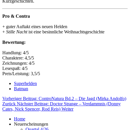
Kurzgeschichten.
Pro & Contra
+ guter Auftakt eines neuen Helden
+
Stille Nacht
ist eine besinnliche Weihnachtsgeschichte
Bewertung:
Handlung: 4/5
Charaktere: 4,5/5
Zeichnungen: 4/5
Lesespaß: 4/5
Preis/Leistung: 3,5/5
Superhelden
Batman
Vorheriger Beitrag: ControNatura Bd.2 – Die Jagd (Mirka Andolfo)
Zurück
Nächster Beitrag: Doctor Strange – Verdammnis (Donny
Cates, Nick Spencer, Rod Reis)
Weiter
Home
Neuerscheinungen
Quartal 4/26