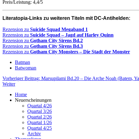
Preis/Leistung: 4,4/5
Literatopia-Links zu weiteren Titeln mit DC-Antihelden:
Rezension zu
Suicide Squad Megaband 1
Rezension zu
Suicide Squad – Jagd auf Harley Quinn
Rezension zu
Gotham City Sirens Bd.2
Rezension zu
Gotham City Sirens Bd.3
Rezension zu
Gotham City Monsters – Die Stadt der Monster
Batman
Batwoman
Vorheriger Beitrag: Marsupilami Bd.20 – Die Arche Noah (Batem, Y
Weiter
Home
Neuerscheinungen
Quartal 4/26
Quartal 3/26
Quartal 2/26
Quartal 1/26
Quartal 4/25
Archiv