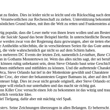
u finden. Dies ist leider nicht so leicht und ein Rückschlag nach dem
ie Verantwortlichen zur Rechenschaft zu ziehen. Unterstützung bekom
önlichen Grund haben, mit ihm die Welt zu retten und Frankensteins 
ig populär, dass die Leser mehr von ihnen lesen wollen und am Besten
 die
Suicide Squad
das beste Beispiel hierfür. In unterschiedliche Bese
ie werden zwar von der Regierung dazu gezwungen, aber sie treten ebe
Antiheldin schlechthin, die in verschiedenen Serien für das Gute antrat
die viele wahrscheinlich gar nicht so auf dem Schirm haben.
us mehreren DC Events der letzten Zeit, namentlich
Leviathan, Bane Ci
n in Gothams Monstertown ist. Wem das alles nichts sagt, der sei beru
 können ruhig unbekannt sein, denn Steve Orlando baut seine Geschichte
 ihnen mitfiebern und mitfühlen zu können. Und die auftretende Chara
Orca, Steve Orlando hat tief in der Mottenkiste gewühlt und Charaktere
er Croc, der einer der bekanntesten Gegner Batmans ist, aber auf den Re
euer folgt. Dies ist zwar nicht gerade originell, aber Steve Orlando e
pe will einfach nur unterhalten und das macht sie richtig gut.
Killer Croc versucht einen Job zu bekommen ist das witzig und traur
rrlich verrückte Idee.
el Tiefgang, dafür aber mit mächtig viel Spaß.
sters
. Seine Zeichnungen überzeugen in allen Belangen. Er beherrsc