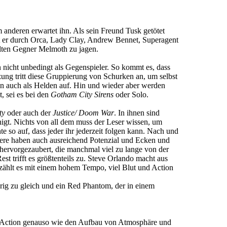
 anderen erwartet ihn. Als sein Freund Tusk getötet
mt er durch Orca, Lady Clay, Andrew Bennet, Superagent
alten Gegner Melmoth zu jagen.
 nicht unbedingt als Gegenspieler. So kommt es, dass
tzung tritt diese Gruppierung von Schurken an, um selbst
n auch als Helden auf. Hin und wieder aber werden
, sei es bei den
Gotham City Sirens
oder Solo.
ty
oder auch der
Justice/ Doom War
. In ihnen sind
higt. Nichts von all dem muss der Leser wissen, um
 so auf, dass jeder ihr jederzeit folgen kann. Nach und
ktere haben auch ausreichend Potenzial und Ecken und
 hervorgezaubert, die manchmal viel zu lange von der
st trifft es größtenteils zu. Steve Orlando macht aus
rzählt es mit einem hohem Tempo, viel Blut und Action
ig zu gleich und ein Red Phantom, der in einem
ht Action genauso wie den Aufbau von Atmosphäre und