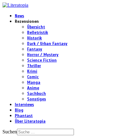
News
Rezensionen
Übersicht
Belletristik
Historik
Dark / Urban Fantasy
Fantasy
Horror / Mystery
Science Fiction
Thriller
Krimi
Comic
Manga
Anime
Sachbuch
Sonstiges
Interviews
Blog
Phantast
Über Literatopia
Suchen