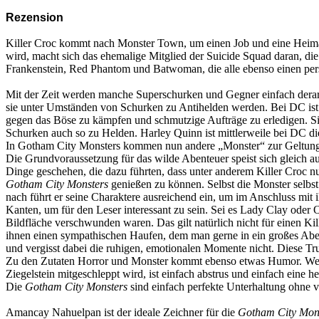
Rezension
Killer Croc kommt nach Monster Town, um einen Job und eine Heimat z
wird, macht sich das ehemalige Mitglied der Suicide Squad daran, d
Frankenstein, Red Phantom und Batwoman, die alle ebenso einen pers
Mit der Zeit werden manche Superschurken und Gegner einfach derart
sie unter Umständen von Schurken zu Antihelden werden. Bei DC ist
gegen das Böse zu kämpfen und schmutzige Aufträge zu erledigen. S
Schurken auch so zu Helden. Harley Quinn ist mittlerweile bei DC die 
In Gotham City Monsters kommen nun andere „Monster“ zur Geltung, 
Die Grundvoraussetzung für das wilde Abenteuer speist sich gleich a
Dinge geschehen, die dazu führten, dass unter anderem Killer Croc nu
Gotham City Monsters
genießen zu können. Selbst die Monster selbst
nach führt er seine Charaktere ausreichend ein, um im Anschluss mit
Kanten, um für den Leser interessant zu sein. Sei es Lady Clay oder 
Bildfläche verschwunden waren. Das gilt natürlich nicht für einen Kill
ihnen einen sympathischen Haufen, dem man gerne in ein großes Abent
und vergisst dabei die ruhigen, emotionalen Momente nicht. Diese Trup
Zu den Zutaten Horror und Monster kommt ebenso etwas Humor. Wenn 
Ziegelstein mitgeschleppt wird, ist einfach abstrus und einfach eine he
Die
Gotham City Monsters
sind einfach perfekte Unterhaltung ohne vi
Amancay Nahuelpan ist der ideale Zeichner für die
Gotham City Mon