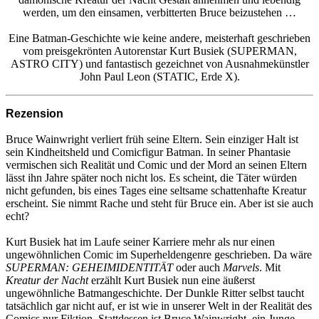
werden, um den einsamen, verbitterten Bruce beizustehen …
Eine Batman-Geschichte wie keine andere, meisterhaft geschrieben
vom preisgekrönten Autorenstar Kurt Busiek (SUPERMAN,
ASTRO CITY) und fantastisch gezeichnet von Ausnahmekünstler
John Paul Leon (STATIC, Erde X).
Rezension
Bruce Wainwright verliert früh seine Eltern. Sein einziger Halt ist
sein Kindheitsheld und Comicfigur Batman. In seiner Phantasie
vermischen sich Realität und Comic und der Mord an seinen Eltern
lässt ihn Jahre später noch nicht los. Es scheint, die Täter würden
nicht gefunden, bis eines Tages eine seltsame schattenhafte Kreatur
erscheint. Sie nimmt Rache und steht für Bruce ein. Aber ist sie auch
echt?
Kurt Busiek hat im Laufe seiner Karriere mehr als nur einen
ungewöhnlichen Comic im Superheldengenre geschrieben. Da wäre
SUPERMAN: GEHEIMIDENTITÄT
oder auch
Marvels
. Mit
Kreatur der Nacht
erzählt Kurt Busiek nun eine äußerst
ungewöhnliche Batmangeschichte. Der Dunkle Ritter selbst taucht
tatsächlich gar nicht auf, er ist wie in unserer Welt in der Realität des
Comics nur Fiktion. Stattdessen ist Bruce Wainwright, ein Junge,