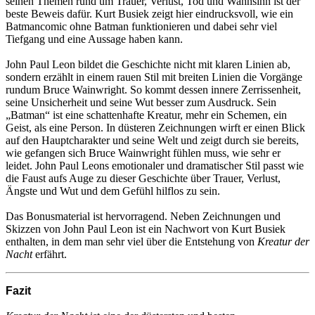
seinen Themen rund um Trauer, Verlust, Tod und Wahnsinn ist der
beste Beweis dafür. Kurt Busiek zeigt hier eindrucksvoll, wie ein
Batmancomic ohne Batman funktionieren und dabei sehr viel
Tiefgang und eine Aussage haben kann.
John Paul Leon bildet die Geschichte nicht mit klaren Linien ab,
sondern erzählt in einem rauen Stil mit breiten Linien die Vorgänge
rundum Bruce Wainwright. So kommt dessen innere Zerrissenheit,
seine Unsicherheit und seine Wut besser zum Ausdruck. Sein
„Batman“ ist eine schattenhafte Kreatur, mehr ein Schemen, ein
Geist, als eine Person. In düsteren Zeichnungen wirft er einen Blick
auf den Hauptcharakter und seine Welt und zeigt durch sie bereits,
wie gefangen sich Bruce Wainwright fühlen muss, wie sehr er
leidet. John Paul Leons emotionaler und dramatischer Stil passt wie
die Faust aufs Auge zu dieser Geschichte über Trauer, Verlust,
Ängste und Wut und dem Gefühl hilflos zu sein.
Das Bonusmaterial ist hervorragend. Neben Zeichnungen und
Skizzen von John Paul Leon ist ein Nachwort von Kurt Busiek
enthalten, in dem man sehr viel über die Entstehung von
Kreatur der
Nacht
erfährt.
Fazit