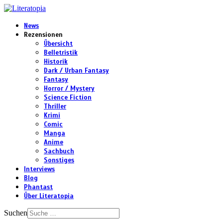
News
Rezensionen
Übersicht
Belletristik
Historik
Dark / Urban Fantasy
Fantasy
Horror / Mystery
Science Fiction
Thriller
Krimi
Comic
Manga
Anime
Sachbuch
Sonstiges
Interviews
Blog
Phantast
Über Literatopia
Suchen