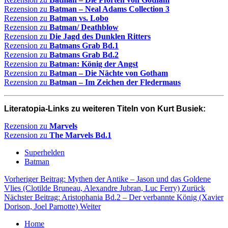
Rezension zu
Batman – Neal Adams Collection 3
Rezension zu
Batman vs. Lobo
Rezension zu
Batman/ Deathblow
Rezension zu
Die Jagd des Dunklen Ritters
Rezension zu
Batmans Grab Bd.1
Rezension zu
Batmans Grab Bd.2
Rezension zu
Batman: König der Angst
Rezension zu
Batman – Die Nächte von Gotham
Rezension zu
Batman – Im Zeichen der Fledermaus
Literatopia-Links zu weiteren Titeln von Kurt Busiek:
Rezension zu
Marvels
Rezension zu
The Marvels Bd.1
Superhelden
Batman
Vorheriger Beitrag: Mythen der Antike – Jason und das Goldene
Vlies (Clotilde Bruneau, Alexandre Jubran, Luc Ferry)
Zurück
Nächster Beitrag: Aristophania Bd.2 – Der verbannte König (Xavier
Dorison, Joel Parnotte)
Weiter
Home