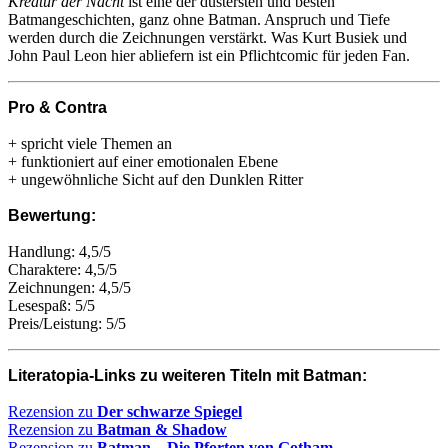
Kreatur der Nacht
ist eine der düstersten und besten
Batmangeschichten, ganz ohne Batman. Anspruch und Tiefe
werden durch die Zeichnungen verstärkt. Was Kurt Busiek und
John Paul Leon hier abliefern ist ein Pflichtcomic für jeden Fan.
Pro & Contra
+ spricht viele Themen an
+ funktioniert auf einer emotionalen Ebene
+ ungewöhnliche Sicht auf den Dunklen Ritter
Bewertung:
Handlung: 4,5/5
Charaktere: 4,5/5
Zeichnungen: 4,5/5
Lesespaß: 5/5
Preis/Leistung: 5/5
Literatopia-Links zu weiteren Titeln mit Batman:
Rezension zu
Der schwarze Spiegel
Rezension zu
Batman & Shadow
Rezension zu
Batman – Die Pforten von Gotham