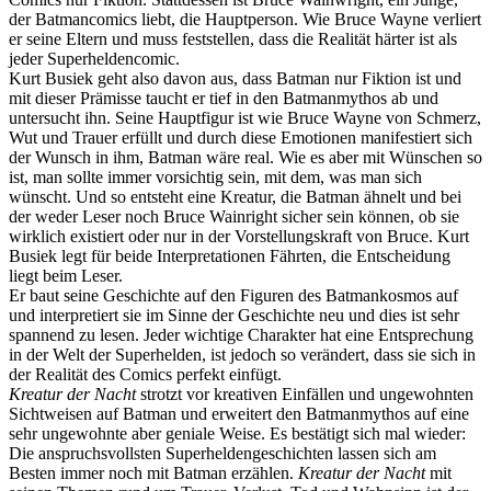
der Batmancomics liebt, die Hauptperson. Wie Bruce Wayne verliert
er seine Eltern und muss feststellen, dass die Realität härter ist als
jeder Superheldencomic.
Kurt Busiek geht also davon aus, dass Batman nur Fiktion ist und
mit dieser Prämisse taucht er tief in den Batmanmythos ab und
untersucht ihn. Seine Hauptfigur ist wie Bruce Wayne von Schmerz,
Wut und Trauer erfüllt und durch diese Emotionen manifestiert sich
der Wunsch in ihm, Batman wäre real. Wie es aber mit Wünschen so
ist, man sollte immer vorsichtig sein, mit dem, was man sich
wünscht. Und so entsteht eine Kreatur, die Batman ähnelt und bei
der weder Leser noch Bruce Wainright sicher sein können, ob sie
wirklich existiert oder nur in der Vorstellungskraft von Bruce. Kurt
Busiek legt für beide Interpretationen Fährten, die Entscheidung
liegt beim Leser.
Er baut seine Geschichte auf den Figuren des Batmankosmos auf
und interpretiert sie im Sinne der Geschichte neu und dies ist sehr
spannend zu lesen. Jeder wichtige Charakter hat eine Entsprechung
in der Welt der Superhelden, ist jedoch so verändert, dass sie sich in
der Realität des Comics perfekt einfügt.
Kreatur der Nacht
strotzt vor kreativen Einfällen und ungewohnten
Sichtweisen auf Batman und erweitert den Batmanmythos auf eine
sehr ungewohnte aber geniale Weise. Es bestätigt sich mal wieder:
Die anspruchsvollsten Superheldengeschichten lassen sich am
Besten immer noch mit Batman erzählen.
Kreatur der Nacht
mit