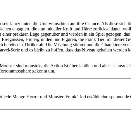
 seit Jahrzehnten die Unerwünschten auf ihre Chance. Als diese sich bi
en engagiert, die nun mit aller Kraft und Härte zurückschlagen wollen
einer prekären Lage gegenüber und werden in ein Spiel gezogen, das 
 Ereignissen, Hintergründen und Figuren, die Frank Tieri mit dieser Ges
 bereits ein Thriller ab. Die Mischung stimmt und die Charaktere versp
e Marvel-Serie und es bleibt zu hoffen, dass das Niveau gehalten werde
ster sind monströs, die Action ist übersichtlich und alles ist ausreiche
 Horroratmosphäre gekonnt um.
ibt jede Menge Horror und Monster. Frank Tieri erzählt eine spannende G