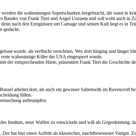
 werden die wahnsinnigen Superschurken hergebracht, die sonst in kei
es Bandes von Frank Tieri und Angel Unzueta und soll wohl auch in Z
denn nach den Ereignissen um Carnage und seinen Kult liegt es in Trüm
ls gedacht.
 gebaut wurde, als verflucht verschrien. Wer dort hinging und länger 
r erste wahnsinnige Killer der USA eingesperrt wurde.
mit der entsprechenden Härte, präsentiert Frank Tieri die Geschichte des
a Russel arbeitet dort, als auch ein gewisser Sabretooth im Ravencroft b
scheidung fällen.
berraschung auftrumpfen.
des Instituts, neue Waffen zu entwickeln und will als Gegenleistung,
. Der hat hier einen Auftritt als klassischer, machtbesessener Vampir.