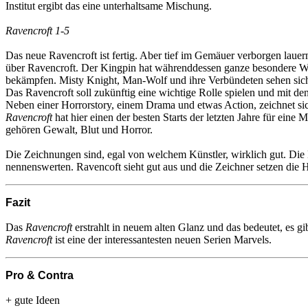
Institut ergibt das eine unterhaltsame Mischung.
Ravencroft 1-5
Das neue Ravencroft ist fertig. Aber tief im Gemäuer verborgen lauern
über Ravencroft. Der Kingpin hat währenddessen ganze besondere Wach
bekämpfen. Misty Knight, Man-Wolf und ihre Verbündeten sehen sich 
Das Ravencroft soll zukünftig eine wichtige Rolle spielen und mit den
Neben einer Horrorstory, einem Drama und etwas Action, zeichnet sich
Ravencroft
hat hier einen der besten Starts der letzten Jahre für ein
gehören Gewalt, Blut und Horror.
Die Zeichnungen sind, egal von welchem Künstler, wirklich gut. Die Mon
nennenswerten. Ravencoft sieht gut aus und die Zeichner setzen die
Fazit
Das
Ravencroft
erstrahlt in neuem alten Glanz und das bedeutet, es g
Ravencroft
ist eine der interessantesten neuen Serien Marvels.
Pro & Contra
+ gute Ideen