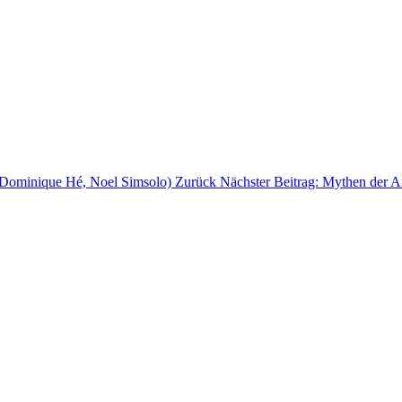
 (Dominique Hé, Noel Simsolo)
Zurück
Nächster Beitrag: Mythen der A