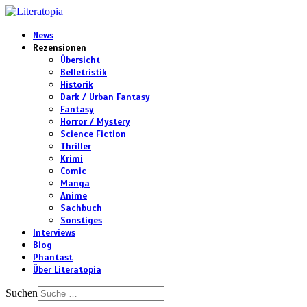
News
Rezensionen
Übersicht
Belletristik
Historik
Dark / Urban Fantasy
Fantasy
Horror / Mystery
Science Fiction
Thriller
Krimi
Comic
Manga
Anime
Sachbuch
Sonstiges
Interviews
Blog
Phantast
Über Literatopia
Suchen