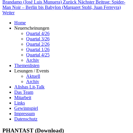
Brandamo (José Luis Munuera)
Zurück
Nächster Beitrag: Spider-
Man Noir – Berlin bis Babylon (Margaret Stohl, Juan Ferreyra)
Weiter
Home
Neuerscheinungen
Quartal 4/26
Quartal 3/26
Quartal 2/26
Quartal 1/26
Quartal 4/25
Archiv
Themenlisten
Lesungen / Events
Aktuell
Archiv
Alishas Lit-Talk
Das Team
Mitarbeit
Links
Gewinnspiel
Impressum
Datenschutz
PHANTAST (Download)