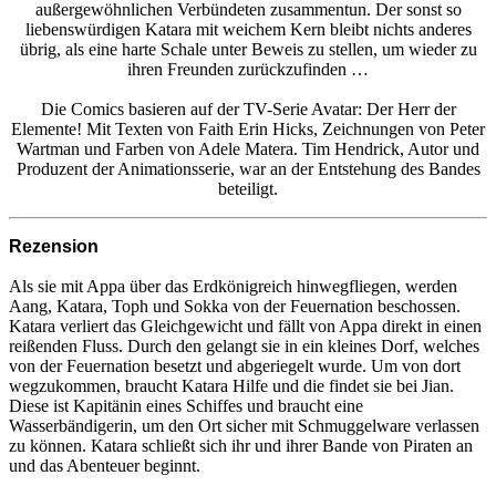
außergewöhnlichen Verbündeten zusammentun. Der sonst so
liebenswürdigen Katara mit weichem Kern bleibt nichts anderes
übrig, als eine harte Schale unter Beweis zu stellen, um wieder zu
ihren Freunden zurückzufinden …
Die Comics basieren auf der TV-Serie Avatar: Der Herr der
Elemente! Mit Texten von Faith Erin Hicks, Zeichnungen von Peter
Wartman und Farben von Adele Matera. Tim Hendrick, Autor und
Produzent der Animationsserie, war an der Entstehung des Bandes
beteiligt.
Rezension
Als sie mit Appa über das Erdkönigreich hinwegfliegen, werden
Aang, Katara, Toph und Sokka von der Feuernation beschossen.
Katara verliert das Gleichgewicht und fällt von Appa direkt in einen
reißenden Fluss. Durch den gelangt sie in ein kleines Dorf, welches
von der Feuernation besetzt und abgeriegelt wurde. Um von dort
wegzukommen, braucht Katara Hilfe und die findet sie bei Jian.
Diese ist Kapitänin eines Schiffes und braucht eine
Wasserbändigerin, um den Ort sicher mit Schmuggelware verlassen
zu können. Katara schließt sich ihr und ihrer Bande von Piraten an
und das Abenteuer beginnt.