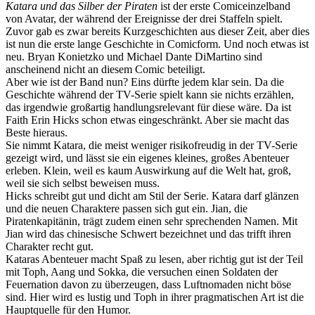
Katara und das Silber der Piraten
ist der erste Comiceinzelband
von Avatar, der während der Ereignisse der drei Staffeln spielt.
Zuvor gab es zwar bereits Kurzgeschichten aus dieser Zeit, aber dies
ist nun die erste lange Geschichte in Comicform. Und noch etwas ist
neu. Bryan Konietzko und Michael Dante DiMartino sind
anscheinend nicht an diesem Comic beteiligt.
Aber wie ist der Band nun? Eins dürfte jedem klar sein. Da die
Geschichte während der TV-Serie spielt kann sie nichts erzählen,
das irgendwie großartig handlungsrelevant für diese wäre. Da ist
Faith Erin Hicks schon etwas eingeschränkt. Aber sie macht das
Beste hieraus.
Sie nimmt Katara, die meist weniger risikofreudig in der TV-Serie
gezeigt wird, und lässt sie ein eigenes kleines, großes Abenteuer
erleben. Klein, weil es kaum Auswirkung auf die Welt hat, groß,
weil sie sich selbst beweisen muss.
Hicks schreibt gut und dicht am Stil der Serie. Katara darf glänzen
und die neuen Charaktere passen sich gut ein. Jian, die
Piratenkapitänin, trägt zudem einen sehr sprechenden Namen. Mit
Jian wird das chinesische Schwert bezeichnet und das trifft ihren
Charakter recht gut.
Kataras Abenteuer macht Spaß zu lesen, aber richtig gut ist der Teil
mit Toph, Aang und Sokka, die versuchen einen Soldaten der
Feuernation davon zu überzeugen, dass Luftnomaden nicht böse
sind. Hier wird es lustig und Toph in ihrer pragmatischen Art ist die
Hauptquelle für den Humor.