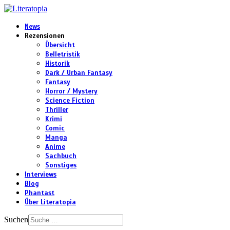
News
Rezensionen
Übersicht
Belletristik
Historik
Dark / Urban Fantasy
Fantasy
Horror / Mystery
Science Fiction
Thriller
Krimi
Comic
Manga
Anime
Sachbuch
Sonstiges
Interviews
Blog
Phantast
Über Literatopia
Suchen