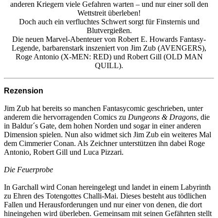
anderen Kriegern viele Gefahren warten – und nur einer soll den
Wettstreit überleben!
Doch auch ein verfluchtes Schwert sorgt für Finsternis und
Blutvergießen.
Die neuen Marvel-Abenteuer von Robert E. Howards Fantasy-
Legende, barbarenstark inszeniert von Jim Zub (AVENGERS),
Roge Antonio (X-MEN: RED) und Robert Gill (OLD MAN
QUILL).
Rezension
Jim Zub hat bereits so manchen Fantasycomic geschrieben, unter
anderem die hervorragenden Comics zu
Dungeons & Dragons
, die
in Baldur´s Gate, dem hohen Norden und sogar in einer anderen
Dimension spielen. Nun also widmet sich Jim Zub ein weiteres Mal
dem Cimmerier Conan. Als Zeichner unterstützen ihn dabei Roge
Antonio, Robert Gill und Luca Pizzari.
Die Feuerprobe
In Garchall wird Conan hereingelegt und landet in einem Labyrinth
zu Ehren des Totengottes Challi-Mai. Dieses besteht aus tödlichen
Fallen und Herausforderungen und nur einer von denen, die dort
hineingehen wird überleben. Gemeinsam mit seinen Gefährten stellt