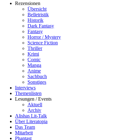
Rezensionen
Übersicht
Belletristik
Historik
Dark Fantasy
Fantasy
Horror / Mystery
Science Fiction
Thriller
Krimi
Comic
Manga
Anime
Sachbuch
Sonstiges
Interviews
Themenlisten
Lesungen / Events
Aktuell
Archiv
Alishas Lit-Talk
Über Literatopia
Das Team
Mitarbeit
Phantast