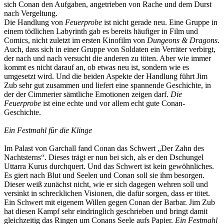
sich Conan den Aufgaben, angetrieben von Rache und dem Durst
nach Vergeltung.
Die Handlung von
Feuerprobe
ist nicht gerade neu. Eine Gruppe in
einem tödlichen Labyrinth gab es bereits häufiger in Film und
Comics, nicht zuletzt im ersten Kinofilm von
Dungeons & Dragons
.
Auch, dass sich in einer Gruppe von Soldaten ein Verräter verbirgt,
der nach und nach versucht die anderen zu töten. Aber wie immer
kommt es nicht darauf an, ob etwas neu ist, sondern wie es
umgesetzt wird. Und die beiden Aspekte der Handlung führt Jim
Zub sehr gut zusammen und liefert eine spannende Geschichte, in
der der Cimmerier sämtliche Emotionen zeigen darf.
Die
Feuerprobe
ist eine echte und vor allem echt gute Conan-
Geschichte.
Ein Festmahl für die Klinge
Im Palast von Garchall fand Conan das Schwert „Der Zahn des
Nachtsterns“. Dieses trägt er nun bei sich, als er den Dschungel
Uttarra Kurus durchquert. Und das Schwert ist kein gewöhnliches.
Es giert nach Blut und Seelen und Conan soll sie ihm besorgen.
Dieser weiß zunächst nicht, wie er sich dagegen wehren soll und
versinkt in schrecklichen Visionen, die dafür sorgen, dass er tötet.
Ein Schwert mit eigenem Willen gegen Conan der Barbar. Jim Zub
hat diesen Kampf sehr eindringlich geschrieben und bringt damit
gleichzeitig das Ringen um Conans Seele aufs Papier.
Ein Festmahl