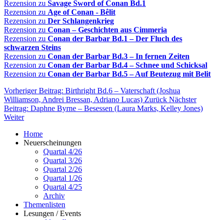
Rezension zu
Savage Sword of Conan Bd.1
Rezension zu
Age of Conan - Bêlit
Rezension zu
Der Schlangenkrieg
Rezension zu
Conan – Geschichten aus Cimmeria
Rezension zu
Conan der Barbar Bd.1 – Der Fluch des
schwarzen Steins
Rezension zu
Conan der Barbar Bd.3 – In fernen Zeiten
Rezension zu
Conan der Barbar Bd.4 – Schnee und Schicksal
Rezension zu
Conan der Barbar Bd.5 – Auf Beutezug mit Belit
Vorheriger Beitrag: Birthright Bd.6 – Vaterschaft (Joshua
Williamson, Andrei Bressan, Adriano Lucas)
Zurück
Nächster
Beitrag: Daphne Byrne – Besessen (Laura Marks, Kelley Jones)
Weiter
Home
Neuerscheinungen
Quartal 4/26
Quartal 3/26
Quartal 2/26
Quartal 1/26
Quartal 4/25
Archiv
Themenlisten
Lesungen / Events