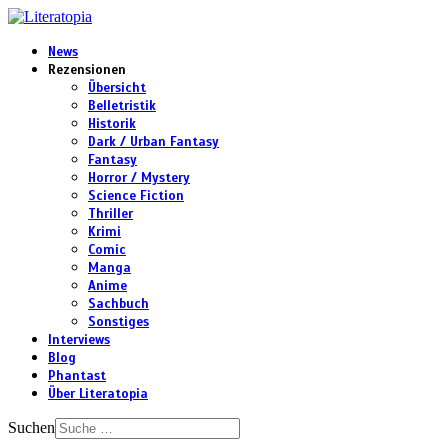
News
Rezensionen
Übersicht
Belletristik
Historik
Dark / Urban Fantasy
Fantasy
Horror / Mystery
Science Fiction
Thriller
Krimi
Comic
Manga
Anime
Sachbuch
Sonstiges
Interviews
Blog
Phantast
Über Literatopia
Suchen