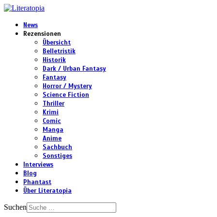
News
Rezensionen
Übersicht
Belletristik
Historik
Dark / Urban Fantasy
Fantasy
Horror / Mystery
Science Fiction
Thriller
Krimi
Comic
Manga
Anime
Sachbuch
Sonstiges
Interviews
Blog
Phantast
Über Literatopia
Suchen