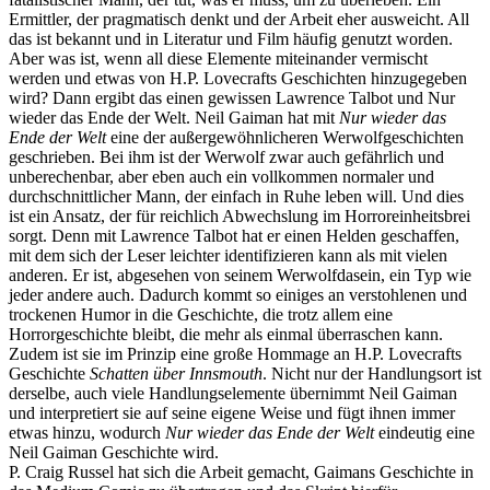
Ermittler, der pragmatisch denkt und der Arbeit eher ausweicht. All
das ist bekannt und in Literatur und Film häufig genutzt worden.
Aber was ist, wenn all diese Elemente miteinander vermischt
werden und etwas von H.P. Lovecrafts Geschichten hinzugegeben
wird? Dann ergibt das einen gewissen Lawrence Talbot und Nur
wieder das Ende der Welt. Neil Gaiman hat mit
Nur wieder das
Ende der Welt
eine der außergewöhnlicheren Werwolfgeschichten
geschrieben. Bei ihm ist der Werwolf zwar auch gefährlich und
unberechenbar, aber eben auch ein vollkommen normaler und
durchschnittlicher Mann, der einfach in Ruhe leben will. Und dies
ist ein Ansatz, der für reichlich Abwechslung im Horroreinheitsbrei
sorgt. Denn mit Lawrence Talbot hat er einen Helden geschaffen,
mit dem sich der Leser leichter identifizieren kann als mit vielen
anderen. Er ist, abgesehen von seinem Werwolfdasein, ein Typ wie
jeder andere auch. Dadurch kommt so einiges an verstohlenen und
trockenen Humor in die Geschichte, die trotz allem eine
Horrorgeschichte bleibt, die mehr als einmal überraschen kann.
Zudem ist sie im Prinzip eine große Hommage an H.P. Lovecrafts
Geschichte
Schatten über Innsmouth
. Nicht nur der Handlungsort ist
derselbe, auch viele Handlungselemente übernimmt Neil Gaiman
und interpretiert sie auf seine eigene Weise und fügt ihnen immer
etwas hinzu, wodurch
Nur wieder das Ende der Welt
eindeutig eine
Neil Gaiman Geschichte wird.
P. Craig Russel hat sich die Arbeit gemacht, Gaimans Geschichte in