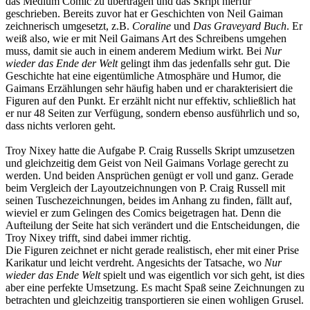
das Medium Comic zu übertragen und das Skript hierfür
geschrieben. Bereits zuvor hat er Geschichten von Neil Gaiman
zeichnerisch umgesetzt, z.B.
Coraline
und
Das Graveyard Buch
. Er
weiß also, wie er mit Neil Gaimans Art des Schreibens umgehen
muss, damit sie auch in einem anderem Medium wirkt. Bei
Nur
wieder das Ende der Welt
gelingt ihm das jedenfalls sehr gut. Die
Geschichte hat eine eigentümliche Atmosphäre und Humor, die
Gaimans Erzählungen sehr häufig haben und er charakterisiert die
Figuren auf den Punkt. Er erzählt nicht nur effektiv, schließlich hat
er nur 48 Seiten zur Verfügung, sondern ebenso ausführlich und so,
dass nichts verloren geht.
Troy Nixey hatte die Aufgabe P. Craig Russells Skript umzusetzen
und gleichzeitig dem Geist von Neil Gaimans Vorlage gerecht zu
werden. Und beiden Ansprüchen genügt er voll und ganz. Gerade
beim Vergleich der Layoutzeichnungen von P. Craig Russell mit
seinen Tuschezeichnungen, beides im Anhang zu finden, fällt auf,
wieviel er zum Gelingen des Comics beigetragen hat. Denn die
Aufteilung der Seite hat sich verändert und die Entscheidungen, die
Troy Nixey trifft, sind dabei immer richtig.
Die Figuren zeichnet er nicht gerade realistisch, eher mit einer Prise
Karikatur und leicht verdreht. Angesichts der Tatsache, wo
Nur
wieder das Ende Welt
spielt und was eigentlich vor sich geht, ist dies
aber eine perfekte Umsetzung. Es macht Spaß seine Zeichnungen zu
betrachten und gleichzeitig transportieren sie einen wohligen Grusel.