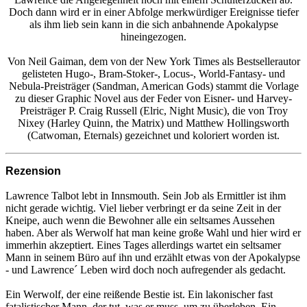
Doch dann wird er in einer Abfolge merkwürdiger Ereignisse tiefer
als ihm lieb sein kann in die sich anbahnende Apokalypse
hineingezogen.
Von Neil Gaiman, dem von der New York Times als Bestsellerautor
gelisteten Hugo-, Bram-Stoker-, Locus-, World-Fantasy- und
Nebula-Preisträger (Sandman, American Gods) stammt die Vorlage
zu dieser Graphic Novel aus der Feder von Eisner- und Harvey-
Preisträger P. Craig Russell (Elric, Night Music), die von Troy
Nixey (Harley Quinn, the Matrix) und Matthew Hollingsworth
(Catwoman, Eternals) gezeichnet und koloriert worden ist.
Rezension
Lawrence Talbot lebt in Innsmouth. Sein Job als Ermittler ist ihm
nicht gerade wichtig. Viel lieber verbringt er da seine Zeit in der
Kneipe, auch wenn die Bewohner alle ein seltsames Aussehen
haben. Aber als Werwolf hat man keine große Wahl und hier wird er
immerhin akzeptiert. Eines Tages allerdings wartet ein seltsamer
Mann in seinem Büro auf ihn und erzählt etwas von der Apokalypse
- und Lawrence´ Leben wird doch noch aufregender als gedacht.
Ein Werwolf, der eine reißende Bestie ist. Ein lakonischer fast
fatalistischer Mann, der tut, was er muss, um zu überleben. Ein