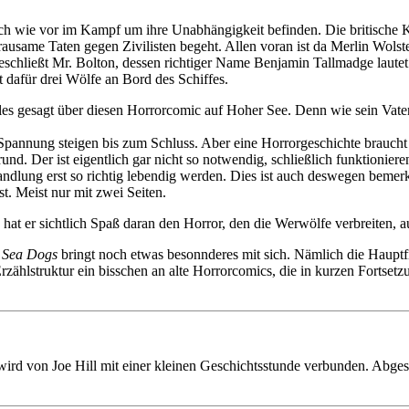
nach wie vor im Kampf um ihre Unabhängigkeit befinden. Die britische
ausame Taten gegen Zivilisten begeht. Allen voran ist da Merlin Wols
schließt Mr. Bolton, dessen richtiger Name Benjamin Tallmadge lautet 
dafür drei Wölfe an Bord des Schiffes.
 alles gesagt über diesen Horrorcomic auf Hoher See. Denn wie sein Vat
Spannung steigen bis zum Schluss. Aber eine Horrorgeschichte braucht m
und. Der ist eigentlich gar nicht so notwendig, schließlich funktionie
Handlung erst so richtig lebendig werden. Dies ist auch deswegen beme
t. Meist nur mit zwei Seiten.
hat er sichtlich Spaß daran den Horror, den die Werwölfe verbreiten, a
r
Sea Dogs
bringt noch etwas besonnderes mit sich. Nämlich die Haupt
rzählstruktur ein bisschen an alte Horrorcomics, die in kurzen Fortset
wird von Joe Hill mit einer kleinen Geschichtsstunde verbunden. Abge