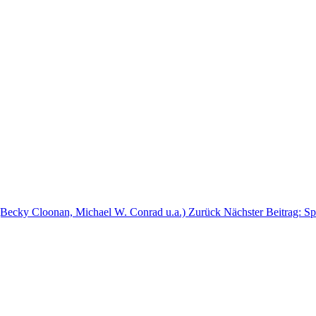
(Becky Cloonan, Michael W. Conrad u.a.)
Zurück
Nächster Beitrag: S