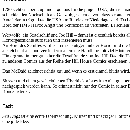
1780 sieht es überhaupt nicht gut aus für die jungen USA, die sich 
schneidet den Nachschub ab. Ganz abgesehen davon, dass sie auch gr
Anteil daran trägt, dass die USA am Rande der Niederlage sind. Da be
Bord der HMS Havoc Angst und Schrecken zu verbreiten. Er schleust 
Werwölfe, ein Segelschiff und Joe Hill – damit ist eigentlich bereits
Horrorgeschichte aufbauen und inszenieren muss.
An Bord des Schiffes wird es immer blutiger und der Horror und die 
ausreichend aus und versieht vor allem die Handlung mit viel Hintergr
Hintergrund immer gut, aber die Detailfreude von Joe Hill lässt die 
zu anderen Comics aus der Reihe der Hill House Comics erschienen is
Dan McDaid zeichnet richtig gut und wenn es erst einmal blutig wird, 
Skizzen und einen geschichtlichen Überblick gibt es im Anhang, abe
nachgespielt werden kann. So erinnert nicht nur der Comic in seiner E
Bonusmaterial.
Fazit
Sea Dogs
ist eine echte Überraschung. Kurzer und knackiger Horror 
eine gute Idee.