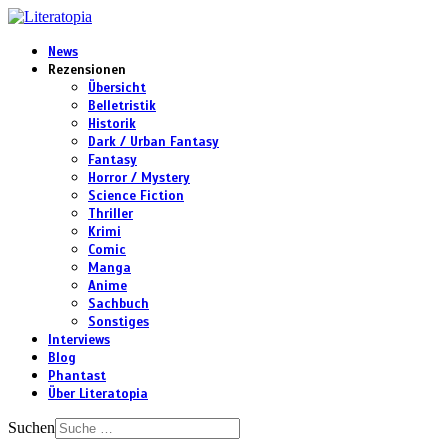
News
Rezensionen
Übersicht
Belletristik
Historik
Dark / Urban Fantasy
Fantasy
Horror / Mystery
Science Fiction
Thriller
Krimi
Comic
Manga
Anime
Sachbuch
Sonstiges
Interviews
Blog
Phantast
Über Literatopia
Suchen