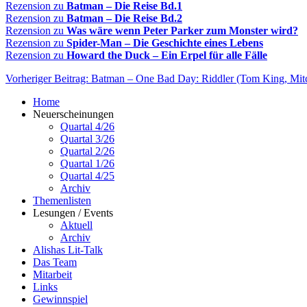
Rezension zu
Batman – Die Reise Bd.1
Rezension zu
Batman – Die Reise Bd.2
Rezension zu
Was wäre wenn Peter Parker zum Monster wird?
Rezension zu
Spider-Man – Die Geschichte eines Lebens
Rezension zu
Howard the Duck – Ein Erpel für alle Fälle
Vorheriger Beitrag: Batman – One Bad Day: Riddler (Tom King, Mit
Home
Neuerscheinungen
Quartal 4/26
Quartal 3/26
Quartal 2/26
Quartal 1/26
Quartal 4/25
Archiv
Themenlisten
Lesungen / Events
Aktuell
Archiv
Alishas Lit-Talk
Das Team
Mitarbeit
Links
Gewinnspiel