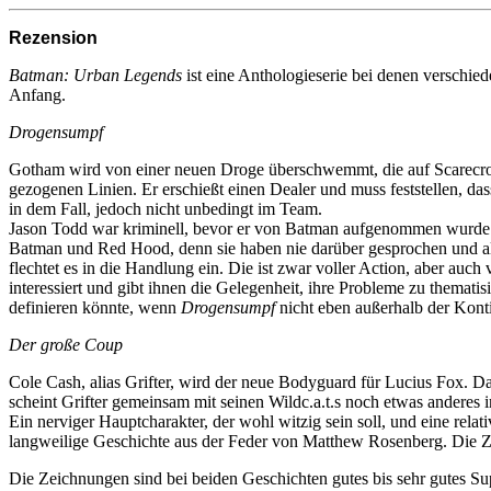
Rezension
Batman: Urban Legends
ist eine Anthologieserie bei denen verschi
Anfang.
Drogensumpf
Gotham wird von einer neuen Droge überschwemmt, die auf Scarecrow
gezogenen Linien. Er erschießt einen Dealer und muss feststellen, dass
in dem Fall, jedoch nicht unbedingt im Team.
Jason Todd war kriminell, bevor er von Batman aufgenommen wurde u
Batman und Red Hood, denn sie haben nie darüber gesprochen und all
flechtet es in die Handlung ein. Die ist zwar voller Action, aber auch
interessiert und gibt ihnen die Gelegenheit, ihre Probleme zu the
definieren könnte, wenn
Drogensumpf
nicht eben außerhalb der Konti
Der große Coup
Cole Cash, alias Grifter, wird der neue Bodyguard für Lucius Fox. D
scheint Grifter gemeinsam mit seinen Wildc.a.t.s noch etwas anderes
Ein nerviger Hauptcharakter, der wohl witzig sein soll, und eine rela
langweilige Geschichte aus der Feder von Matthew Rosenberg. Die Z
Die Zeichnungen sind bei beiden Geschichten gutes bis sehr gutes Su