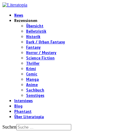
News
Rezensionen
Übersicht
Belletristik
Historik
Dark / Urban Fantasy
Fantasy
Horror / Mystery
Science Fiction
Thriller
Krimi
Comic
Manga
Anime
Sachbuch
Sonstiges
Interviews
Blog
Phantast
Über Literatopia
Suchen