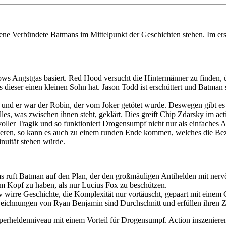
edene Verbündete Batmans im Mittelpunkt der Geschichten stehen. Im
s Angstgas basiert. Red Hood versucht die Hintermänner zu finden, ü
 dieser einen kleinen Sohn hat. Jason Todd ist erschüttert und Batman st
nd er war der Robin, der vom Joker getötet wurde. Deswegen gibt es s
es, was zwischen ihnen steht, geklärt. Dies greift Chip Zdarsky im a
 voller Tragik und so funktioniert Drogensumpf nicht nur als einfaches 
matisieren, so kann es auch zu einem runden Ende kommen, welches die
nuität stehen würde.
as ruft Batman auf den Plan, der den großmäuligen Antihelden mit ner
 im Kopf zu haben, als nur Lucius Fox zu beschützen.
tiv wirre Geschichte, die Komplexität nur vortäuscht, gepaart mit einem
eichnungen von Ryan Benjamin sind Durchschnitt und erfüllen ihren 
perheldenniveau mit einem Vorteil für Drogensumpf. Action inszenieren