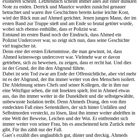
existieren scheint. Letztendlich scheint immer alles auf einer dunklen
Note zu enden. Derrick und Maurice wurden zunächst genauer
betrachtet und waren ihre Geschichten bereits keine leichte Kost,
wird der Blick nun auf Ahmed gerichtet. Jenen jungen Mann, der im
ersten Band zur Truppe stieß und am Ende so brutal getötet wurde,
wobei sich ebenso enthüllte, dass er Polizist war.
Entstand im ersten Band noch der Eindruck, dass Ahmed ein
Polizist Undercover war, so zeigt sich nun, dass seine Geschichte
viel tragischer ist.
Denn eine der ersten Erkenntnisse, die man gewinnt, ist, dass
Ahmed keineswegs undercover war. Vielmehr war er davon
getrieben, sich zu beweisen, zu zeigen, dass er recht hat. Und dies
ist der Grund, der ihn den Abgrund führte.
Dabei ist sein Tod zwar am Ende der Offensichtliche, aber viel mehr
ist es der Abgrund, der ihn immer weiter von den Menschen isoliert.
Die Ablehnung seines Chefs und seiner Kollegen, die in ihm nur
eine Witzfigur sehen, die mit Insekten spielt, löst in Ahmed etwas
aus, das ihn immer weiter in die Duneklheit und die selbstgewählte,
unbewusste Isolation treibt. Denn Ahmeds Drang, den von ihm
entdeckten Fall eines Serienkillers, der sich hinter Unfällen und
Selbstmorden versteckt, zu lösen, lässt ihn immer weiter abdriften in
eine Welt der Beweise, Leichen und der Wut. Er entfremdet sich
immer weiter von seiner Frau, bis es anscheinend kein Zurück mehr
gibt. Für ihn zählt nur der Fall.
Gaet´s erzählt dies unglaublich gut, düster und dreckig. Ahmeds