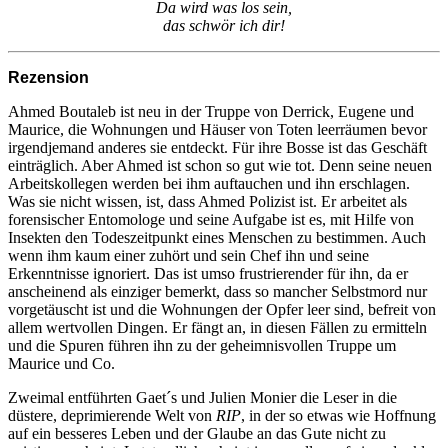
Da wird was los sein,
das schwör ich dir!
Rezension
Ahmed Boutaleb ist neu in der Truppe von Derrick, Eugene und
Maurice, die Wohnungen und Häuser von Toten leerräumen bevor
irgendjemand anderes sie entdeckt. Für ihre Bosse ist das Geschäft
einträglich. Aber Ahmed ist schon so gut wie tot. Denn seine neuen
Arbeitskollegen werden bei ihm auftauchen und ihn erschlagen.
Was sie nicht wissen, ist, dass Ahmed Polizist ist. Er arbeitet als
forensischer Entomologe und seine Aufgabe ist es, mit Hilfe von
Insekten den Todeszeitpunkt eines Menschen zu bestimmen. Auch
wenn ihm kaum einer zuhört und sein Chef ihn und seine
Erkenntnisse ignoriert. Das ist umso frustrierender für ihn, da er
anscheinend als einziger bemerkt, dass so mancher Selbstmord nur
vorgetäuscht ist und die Wohnungen der Opfer leer sind, befreit von
allem wertvollen Dingen. Er fängt an, in diesen Fällen zu ermitteln
und die Spuren führen ihn zu der geheimnisvollen Truppe um
Maurice und Co.
Zweimal entführten Gaet´s und Julien Monier die Leser in die
düstere, deprimierende Welt von
RIP
, in der so etwas wie Hoffnung
auf ein besseres Leben und der Glaube an das Gute nicht zu