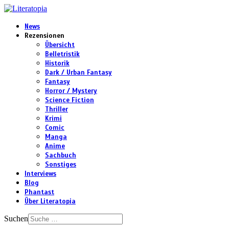
News
Rezensionen
Übersicht
Belletristik
Historik
Dark / Urban Fantasy
Fantasy
Horror / Mystery
Science Fiction
Thriller
Krimi
Comic
Manga
Anime
Sachbuch
Sonstiges
Interviews
Blog
Phantast
Über Literatopia
Suchen