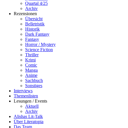
Quartal 4/25
Archiv
Rezensionen
Übersicht
Belletristik
Historik
Dark Fantasy
Fantasy
Horror / Mystery
Science Fiction
Thriller
Krimi
Comic
Manga
Anime
Sachbuch
Sonstiges
Interviews
Themenlisten
Lesungen / Events
Aktuell
Archiv
Alishas Lit-Talk
Über Literatopia
Das Team