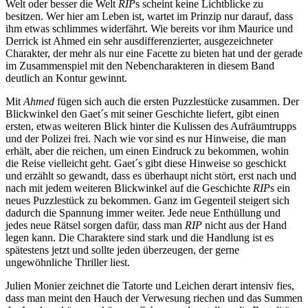
Welt oder besser die Welt
RIP
s scheint keine Lichtblicke zu
besitzen. Wer hier am Leben ist, wartet im Prinzip nur darauf, dass
ihm etwas schlimmes widerfährt. Wie bereits vor ihm Maurice und
Derrick ist Ahmed ein sehr ausdifferenzierter, ausgezeichneter
Charakter, der mehr als nur eine Facette zu bieten hat und der gerade
im Zusammenspiel mit den Nebencharakteren in diesem Band
deutlich an Kontur gewinnt.
Mit
Ahmed
fügen sich auch die ersten Puzzlestücke zusammen. Der
Blickwinkel den Gaet´s mit seiner Geschichte liefert, gibt einen
ersten, etwas weiteren Blick hinter die Kulissen des Aufräumtrupps
und der Polizei frei. Nach wie vor sind es nur Hinweise, die man
erhält, aber die reichen, um einen Eindruck zu bekommen, wohin
die Reise vielleicht geht. Gaet´s gibt diese Hinweise so geschickt
und erzählt so gewandt, dass es überhaupt nicht stört, erst nach und
nach mit jedem weiteren Blickwinkel auf die Geschichte
RIP
s ein
neues Puzzlestück zu bekommen. Ganz im Gegenteil steigert sich
dadurch die Spannung immer weiter. Jede neue Enthüllung und
jedes neue Rätsel sorgen dafür, dass man
RIP
nicht aus der Hand
legen kann. Die Charaktere sind stark und die Handlung ist es
spätestens jetzt und sollte jeden überzeugen, der gerne
ungewöhnliche Thriller liest.
Julien Monier zeichnet die Tatorte und Leichen derart intensiv fies,
dass man meint den Hauch der Verwesung riechen und das Summen