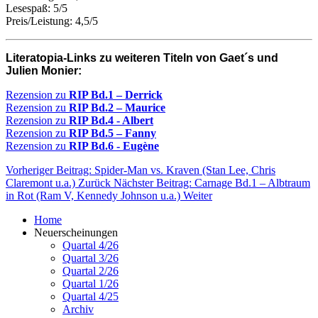
Lesespaß: 5/5
Preis/Leistung: 4,5/5
Literatopia-Links zu weiteren Titeln von Gaet´s und
Julien Monier:
Rezension zu
RIP Bd.1 – Derrick
Rezension zu
RIP Bd.2 – Maurice
Rezension zu
RIP Bd.4 - Albert
Rezension zu
RIP Bd.5 – Fanny
Rezension zu
RIP Bd.6 - Eugène
Vorheriger Beitrag: Spider-Man vs. Kraven (Stan Lee, Chris
Claremont u.a.)
Zurück
Nächster Beitrag: Carnage Bd.1 – Albtraum
in Rot (Ram V, Kennedy Johnson u.a.)
Weiter
Home
Neuerscheinungen
Quartal 4/26
Quartal 3/26
Quartal 2/26
Quartal 1/26
Quartal 4/25
Archiv