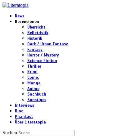
News
Rezensionen
Übersicht
Belletristik
Historik
Dark / Urban Fantasy
Fantasy
Horror / Mystery
Science Fiction
Thriller
Krimi
Comic
Manga
Anime
Sachbuch
Sonstiges
Interviews
Blog
Phantast
Über Literatopia
Suchen