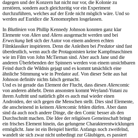
dagegen und der Konzern hat nicht nur vor, die Kolonie zu
zerstören, sondern auch gleichzeitig vor ein Experiment
durchzuführen, welches auf der Erde nicht möglich wäre. Und so
werden auf Euridice die Xenomorphen losgelassen.
In
Blutlinien
von Phillip Kennedy Johnson konnten ganz klar
Elemente von
Alien
und
Aliens
ausgemacht werden und bei
Erweckung
ließ sich der Autor von einem anderen echten
Filmklassiker inspirieren. Denn die Anleihen bei
Predator
sind fast
überdeutlich, wenn auch die Protagonisten keine Kampfmaschinen
wie im Film von John McTiernan sind. Aber auch Jane und die
anderen Überlebenden der Spinners werden von einem unsichtbaren
Feind durch die Wildnis gejagt und es kommt tatsächlich eine
ähnliche Stimmung wie in Predator auf. Von dieser Seite aus hat
Johnson definitiv nichts falsch gemacht.
Und es ist gerade das Element der Flucht, dass diesen
Alien
comic
von anderen abhebt. Denn ansonsten kommt Weyland-Yutani zu
ihrem Auftritt und natürlich gibt es auch mal wieder einen
Androiden, der sich gegen die Menschen stellt. Dies sind Elemente,
die anscheinend in keinem
Alien
comic fehlen dürfen. Aber dann
sind da auch noch andere Dinge, die den Comic besser als den
Durchschnitt machen. Die Idee der religiösen Gemeinschaft bringt
ein frisches Element hinein, das gelungene Charakterentwicklungen
ermöglicht. Jane ist ein Beispiel hierfür. Anfangs noch zweifelnd,
wandelt sie sich zwar nicht unbedingt zur Gläubigen, es passiert