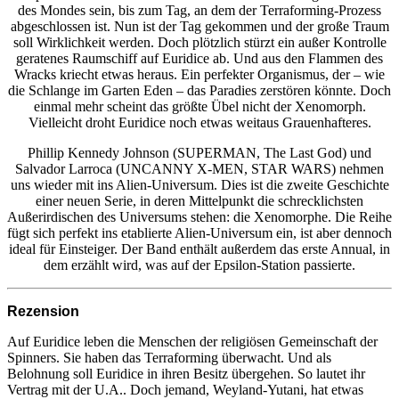
des Mondes sein, bis zum Tag, an dem der Terraforming-Prozess
abgeschlossen ist. Nun ist der Tag gekommen und der große Traum
soll Wirklichkeit werden. Doch plötzlich stürzt ein außer Kontrolle
geratenes Raumschiff auf Euridice ab. Und aus den Flammen des
Wracks kriecht etwas heraus. Ein perfekter Organismus, der – wie
die Schlange im Garten Eden – das Paradies zerstören könnte. Doch
einmal mehr scheint das größte Übel nicht der Xenomorph.
Vielleicht droht Euridice noch etwas weitaus Grauenhafteres.
Phillip Kennedy Johnson (SUPERMAN, The Last God) und
Salvador Larroca (UNCANNY X-MEN, STAR WARS) nehmen
uns wieder mit ins Alien-Universum. Dies ist die zweite Geschichte
einer neuen Serie, in deren Mittelpunkt die schrecklichsten
Außerirdischen des Universums stehen: die Xenomorphe. Die Reihe
fügt sich perfekt ins etablierte Alien-Universum ein, ist aber dennoch
ideal für Einsteiger. Der Band enthält außerdem das erste Annual, in
dem erzählt wird, was auf der Epsilon-Station passierte.
Rezension
Auf Euridice leben die Menschen der religiösen Gemeinschaft der
Spinners. Sie haben das Terraforming überwacht. Und als
Belohnung soll Euridice in ihren Besitz übergehen. So lautet ihr
Vertrag mit der U.A.. Doch jemand, Weyland-Yutani, hat etwas