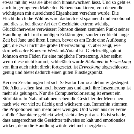
etwas mit ihr, was sie über sich hinauswachsen lässt. Und so geht es
auch in geringerem Maße den Nebencharakteren, von denen die
wichtigsten mit ausreichend Eigenheiten versehen wurde. Die
Flucht durch die Wildnis wird dadurch erst spannend und emotional
und dies ist bei dieser Art der Geschichte extrem wichtig.
Glücklicherweise verwässert Johnson diesen zentralen Punkt seiner
Handlung nicht mit unnötigen Erklärungen, sondern er bleibt lange
Zeit bei Jane und ihren Leuten, bevor es am Ende eine Auflösung
gibt, die zwar nicht die große Überraschung ist, aber zeigt, wie
skrupellos der Konzern Weyland-Yutani ist. Gleichzeitig spinnt
Johnson erste Fäden für eine mögliche Fortsetzung. Aber selbst
wenn diese nicht kommt, schließlich wurde
Blutlinien
in
Erweckung
von ihm auch nicht direkt fortgesetzt, ist
Erweckung
abgeschlossen
genug und bietet dadurch einen guten Einstiegspunkt.
Bei den Zeichnungen hat sich Salvador Larroca definitiv gesteigert.
Die Aliens sehen fast noch besser aus und auch ihre Inszenierung ist
mehr als gelungen. Nur die Computerkolorierung ist erneut ein
Störfaktor. In Nahaufnahmen sehen die Gesichter der Menschen
nach wie vor viel zu flächig und wächsern aus. Immerhin stimmen
die Propotionen nun mehr oder weniger. Und wenn aus der Ferne
auf die Charaktere geblickt wird, sieht alles gut aus. Es ist schade,
dass ausgerechnet die Gesichter teilweise so kalt und emotionslos
wirken, denn die Handlung würde viel mehr hergeben.