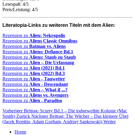
Lesespaß: 4/5
Preis/Leistung: 4/5
Literatopia-Links zu weiteren Titeln mit dem Alien:
Rezension zu
Alien: Nekropolis
Rezension zu
Aliens Classic Omnibus
Rezension zu
Batman vs. Aliens
Rezension zu
Aliens: Defiance Bd.1
Rezension zu
Aliens: Staub zu Staub
Rezension zu
Alien – Die Urfassung
Rezension zu
Alien (2021) Bd.1
Rezension zu
Alien (2022) Bd.3
Rezension zu
Alien - Tauwetter
Rezension zu
Alien - Descendant
Rezension zu
Alien – What if ...?
Rezension zu
Aliens vs. Avengers
Rezension zu
Alien - Paradiso
Vorheriger Beitrag: Scurry Bd.1 – Die todgeweihte Kolonie (Mac
Smith)
Zurück
Nächster Beitrag: The Witcher – Das kleinere Übel
(Jacek Rembis, Adam Gorham, Andrzej Sapkowski)
Weiter
Home