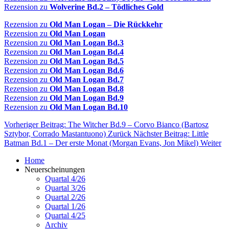
Rezension zu
Wolverine Bd.2 – Tödliches Gold
Rezension zu
Old Man Logan – Die Rückkehr
Rezension zu
Old Man Logan
Rezension zu
Old Man Logan Bd.3
Rezension zu
Old Man Logan Bd.4
Rezension zu
Old Man Logan Bd.5
Rezension zu
Old Man Logan Bd.6
Rezension zu
Old Man Logan Bd.7
Rezension zu
Old Man Logan Bd.8
Rezension zu
Old Man Logan Bd.9
Rezension zu
Old Man Logan Bd.10
Vorheriger Beitrag: The Witcher Bd.9 – Corvo Bianco (Bartosz
Sztybor, Corrado Mastantuono)
Zurück
Nächster Beitrag: Little
Batman Bd.1 – Der erste Monat (Morgan Evans, Jon Mikel)
Weiter
Home
Neuerscheinungen
Quartal 4/26
Quartal 3/26
Quartal 2/26
Quartal 1/26
Quartal 4/25
Archiv