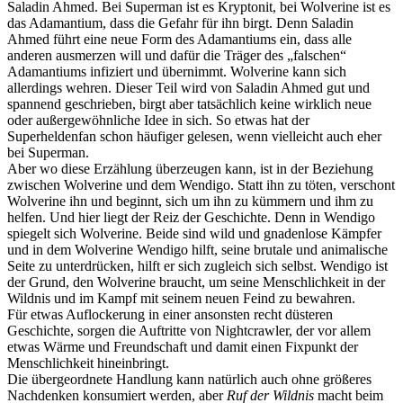
Saladin Ahmed. Bei Superman ist es Kryptonit, bei Wolverine ist es
das Adamantium, dass die Gefahr für ihn birgt. Denn Saladin
Ahmed führt eine neue Form des Adamantiums ein, dass alle
anderen ausmerzen will und dafür die Träger des „falschen“
Adamantiums infiziert und übernimmt. Wolverine kann sich
allerdings wehren. Dieser Teil wird von Saladin Ahmed gut und
spannend geschrieben, birgt aber tatsächlich keine wirklich neue
oder außergewöhnliche Idee in sich. So etwas hat der
Superheldenfan schon häufiger gelesen, wenn vielleicht auch eher
bei Superman.
Aber wo diese Erzählung überzeugen kann, ist in der Beziehung
zwischen Wolverine und dem Wendigo. Statt ihn zu töten, verschont
Wolverine ihn und beginnt, sich um ihn zu kümmern und ihm zu
helfen. Und hier liegt der Reiz der Geschichte. Denn in Wendigo
spiegelt sich Wolverine. Beide sind wild und gnadenlose Kämpfer
und in dem Wolverine Wendigo hilft, seine brutale und animalische
Seite zu unterdrücken, hilft er sich zugleich sich selbst. Wendigo ist
der Grund, den Wolverine braucht, um seine Menschlichkeit in der
Wildnis und im Kampf mit seinem neuen Feind zu bewahren.
Für etwas Auflockerung in einer ansonsten recht düsteren
Geschichte, sorgen die Auftritte von Nightcrawler, der vor allem
etwas Wärme und Freundschaft und damit einen Fixpunkt der
Menschlichkeit hineinbringt.
Die übergeordnete Handlung kann natürlich auch ohne größeres
Nachdenken konsumiert werden, aber
Ruf der Wildnis
macht beim