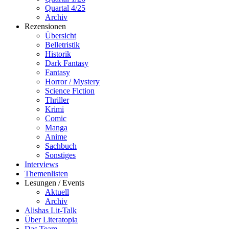
Quartal 4/25
Archiv
Rezensionen
Übersicht
Belletristik
Historik
Dark Fantasy
Fantasy
Horror / Mystery
Science Fiction
Thriller
Krimi
Comic
Manga
Anime
Sachbuch
Sonstiges
Interviews
Themenlisten
Lesungen / Events
Aktuell
Archiv
Alishas Lit-Talk
Über Literatopia
Das Team