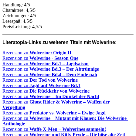
Handlung: 4/5
Charaktere: 4,5/5
Zeichnungen: 4/5
Lesespaß: 4,5/5
Preis/Leistung: 4,5/5
Literatopia-Links zu weiteren Titeln mit Wolverine:
Rezension zu
Wolverine: Origin II
Rezension zu
Wolverine - Season One
Rezension zu
W
olverine Bd.1 – Jagdsaison
Rezension zu
Wolverine Bd.3 – Der Abtrünnige
Rezension zu
Wolverine Bd.4 – Dem Ende nah
Rezension zu
D
er Tod von Wolverine
Rezension zu
Jagd auf Wolverine Bd.1
Rezension zu
Die Rückkehr von Wolverine
Rezension zu
Wolverine – Im Dunkel der Nacht
Rezension zu
Ghost Rider & Wolverine – Waffen der
Vergeltung
Rezension zu
Predator vs. Wolverine – Ewige Jagd
Rezension zu
Wolverine – Mutant mit Klauen: Die Wolverine-
Anthologie
Rezension zu
Waffe X-Men – Wolverines sammeln!
Rezension zu
Wolverine und Kitty Pryde – Die böse alte Zeit