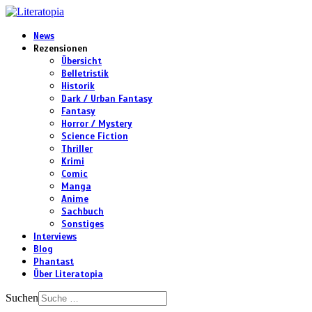
News
Rezensionen
Übersicht
Belletristik
Historik
Dark / Urban Fantasy
Fantasy
Horror / Mystery
Science Fiction
Thriller
Krimi
Comic
Manga
Anime
Sachbuch
Sonstiges
Interviews
Blog
Phantast
Über Literatopia
Suchen