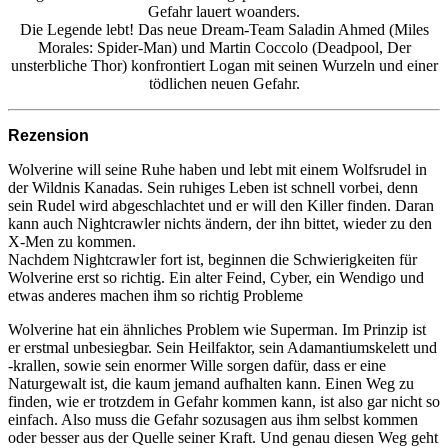
Gefahr lauert woanders.
Die Legende lebt! Das neue Dream-Team Saladin Ahmed (Miles
Morales: Spider-Man) und Martin Coccolo (Deadpool, Der
unsterbliche Thor) konfrontiert Logan mit seinen Wurzeln und einer
tödlichen neuen Gefahr.
Rezension
Wolverine will seine Ruhe haben und lebt mit einem Wolfsrudel in
der Wildnis Kanadas. Sein ruhiges Leben ist schnell vorbei, denn
sein Rudel wird abgeschlachtet und er will den Killer finden. Daran
kann auch Nightcrawler nichts ändern, der ihn bittet, wieder zu den
X-Men zu kommen.
Nachdem Nightcrawler fort ist, beginnen die Schwierigkeiten für
Wolverine erst so richtig. Ein alter Feind, Cyber, ein Wendigo und
etwas anderes machen ihm so richtig Probleme
Wolverine hat ein ähnliches Problem wie Superman. Im Prinzip ist
er erstmal unbesiegbar. Sein Heilfaktor, sein Adamantiumskelett und
-krallen, sowie sein enormer Wille sorgen dafür, dass er eine
Naturgewalt ist, die kaum jemand aufhalten kann. Einen Weg zu
finden, wie er trotzdem in Gefahr kommen kann, ist also gar nicht so
einfach. Also muss die Gefahr sozusagen aus ihm selbst kommen
oder besser aus der Quelle seiner Kraft. Und genau diesen Weg geht