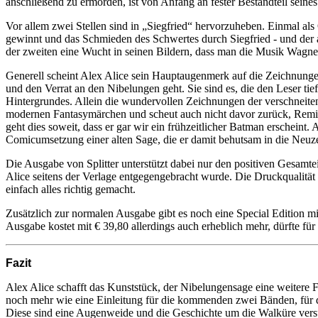
anschließend zu ermorden, ist von Anfang an fester Bestandteil seine
Vor allem zwei Stellen sind in „Siegfried“ hervorzuheben. Einmal al
gewinnt und das Schmieden des Schwertes durch Siegfried - und der an
der zweiten eine Wucht in seinen Bildern, dass man die Musik Wagne
Generell scheint Alex Alice sein Hauptaugenmerk auf die Zeichnungen 
und den Verrat an den Nibelungen geht. Sie sind es, die den Leser t
Hintergrundes. Allein die wundervollen Zeichnungen der verschneiten
modernen Fantasymärchen und scheut auch nicht davor zurück, Remini
geht dies soweit, dass er gar wir ein frühzeitlicher Batman erscheint
Comicumsetzung einer alten Sage, die er damit behutsam in die Neuzei
Die Ausgabe von Splitter unterstützt dabei nur den positiven Gesamt
Alice seitens der Verlage entgegengebracht wurde. Die Druckqualität
einfach alles richtig gemacht.
Zusätzlich zur normalen Ausgabe gibt es noch eine Special Edition m
Ausgabe kostet mit € 39,80 allerdings auch erheblich mehr, dürfte für
Fazit
Alex Alice schafft das Kunststück, der Nibelungensage eine weitere 
noch mehr wie eine Einleitung für die kommenden zwei Bänden, für di
Diese sind eine Augenweide und die Geschichte um die Walküre versp