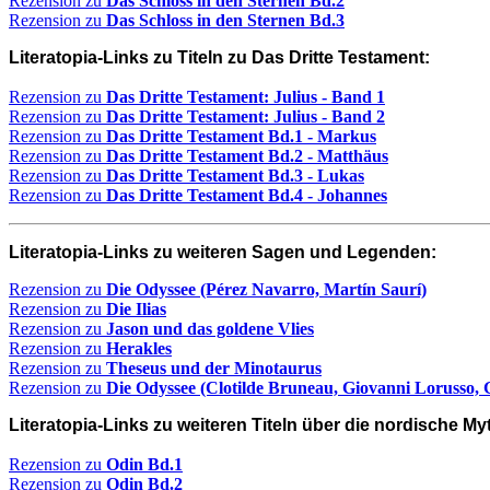
Rezension zu
Das Schloss in den Sternen Bd.2
Rezension zu
Das Schloss in den Sternen Bd.3
Literatopia-Links zu Titeln zu Das Dritte Testament:
Rezension zu
Das Dritte Testament: Julius - Band 1
Rezension zu
Das Dritte Testament: Julius - Band 2
Rezension zu
Das Dritte Testament Bd.1 - Markus
Rezension zu
Das Dritte Testament Bd.2 - Matthäus
Rezension zu
Das Dritte Testament Bd.3 - Lukas
Rezension zu
Das Dritte Testament Bd.4 - Johannes
Literatopia-Links zu weiteren Sagen und Legenden:
Rezension zu
Die Odyssee
(Pérez Navarro, Martín Saurí)
Rezension zu
Die Ilias
Rezension zu
Jason und das goldene Vlies
Rezension zu
Herakles
Rezension zu
Theseus und der Minotaurus
Rezension zu
Die Odyssee (Clotilde Bruneau, Giovanni Lorusso, 
Literatopia-Links zu weiteren Titeln über die nordische My
Rezension zu
Odin Bd.1
Rezension zu
Odin Bd.2