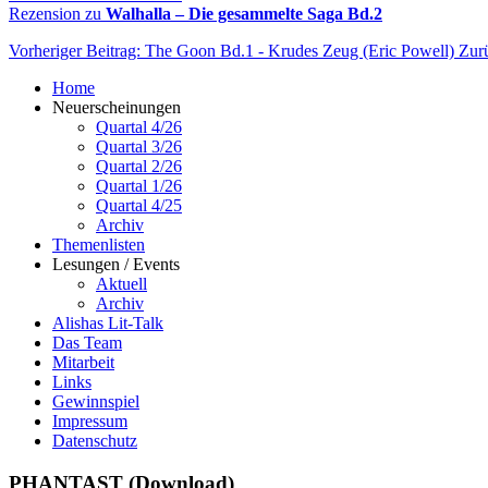
Rezension zu
Walhalla – Die gesammelte Saga Bd.2
Vorheriger Beitrag: The Goon Bd.1 - Krudes Zeug (Eric Powell)
Zur
Home
Neuerscheinungen
Quartal 4/26
Quartal 3/26
Quartal 2/26
Quartal 1/26
Quartal 4/25
Archiv
Themenlisten
Lesungen / Events
Aktuell
Archiv
Alishas Lit-Talk
Das Team
Mitarbeit
Links
Gewinnspiel
Impressum
Datenschutz
PHANTAST (Download)