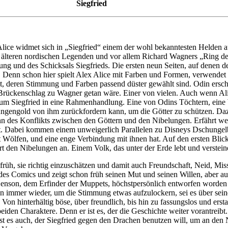
Siegfried
lice widmet sich in „Siegfried“ einem der wohl bekanntesten Helden au
ie älteren nordischen Legenden und vor allem Richard Wagners „Ring der
ng und des Schicksals Siegfrieds. Die ersten neun Seiten, auf denen d
enn schon hier spielt Alex Alice mit Farben und Formen, verwendet ga
lt, deren Stimmung und Farben passend düster gewählt sind. Odin ersch
n Brückenschlag zu Wagner getan wäre. Einer von vielen. Auch wenn Ali
 um Siegfried in eine Rahmenhandlung. Eine von Odins Töchtern, eine W
ngengold von ihm zurückfordern kann, um die Götter zu schützen. Dazu 
inn des Konflikts zwischen den Göttern und den Nibelungen. Erfährt w
ieht. Dabei kommen einem unweigerlich Parallelen zu Disneys Dschungel
it Wölfen, und eine enge Verbindung mit ihnen hat. Auf den ersten Blick
t den Nibelungen an. Einem Volk, das unter der Erde lebt und verstein
n früh, sie richtig einzuschätzen und damit auch Freundschaft, Neid, M
b des Comics und zeigt schon früh seinen Mut und seinen Willen, aber au
 Henson, dem Erfinder der Muppets, höchstpersönlich entworfen worden
t ihn immer wieder, um die Stimmung etwas aufzulockern, sei es über sei
Von hinterhältig böse, über freundlich, bis hin zu fassungslos und erst
eiden Charaktere. Denn er ist es, der die Geschichte weiter vorantreib
ist es auch, der Siegfried gegen den Drachen benutzen will, um an den