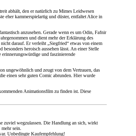
reit abhält, den er natürlich zu Mimes Leidwesen
 eher kammerspielartig und düster, entfaltet Alice in
h fantastisch anzusehen. Gerade wenn es um Odin, Fafnir
er wahrgenommen und dient mehr der Erklärung des
icht darauf. Er verleiht „Siegfried“ etwas von einem
besonders heroisch aussehen lässt. An einer Stelle
ine erinnerungswürdige und faszinierende
schon ungewöhnlich und zeugt von dem Vertrauen, das
, die einen sehr guten Comic abrunden. Hier wurde
 kommenden Animationsfilm zu finden ist. Diese
ne zuviel wegzulassen. Die Handlung an sich, wirkt
 mehr sein.
d war. Unbedingte Kaufempfehlung!