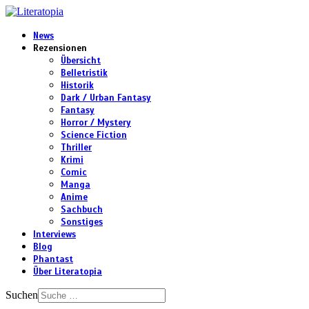
News
Rezensionen
Übersicht
Belletristik
Historik
Dark / Urban Fantasy
Fantasy
Horror / Mystery
Science Fiction
Thriller
Krimi
Comic
Manga
Anime
Sachbuch
Sonstiges
Interviews
Blog
Phantast
Über Literatopia
Suchen