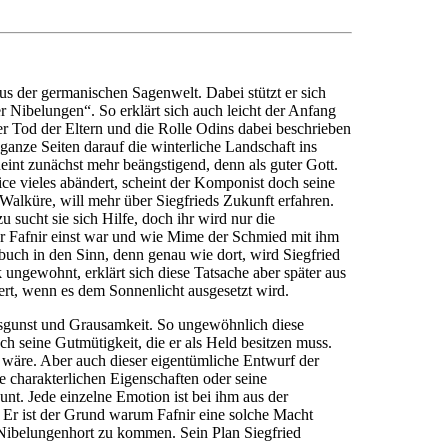
s der germanischen Sagenwelt. Dabei stützt er sich
 Nibelungen“. So erklärt sich auch leicht der Anfang
er Tod der Eltern und die Rolle Odins dabei beschrieben
nze Seiten darauf die winterliche Landschaft ins
eint zunächst mehr beängstigend, denn als guter Gott.
ce vieles abändert, scheint der Komponist doch seine
alküre, will mehr über Siegfrieds Zukunft erfahren.
sucht sie sich Hilfe, doch ihr wird nur die
er Fafnir einst war und wie Mime der Schmied mit ihm
buch in den Sinn, denn genau wie dort, wird Siegfried
 ungewohnt, erklärt sich diese Tatsache aber später aus
ert, wenn es dem Sonnenlicht ausgesetzt wird.
issgunst und Grausamkeit. So ungewöhnlich diese
ch seine Gutmütigkeit, die er als Held besitzen muss.
 wäre. Aber auch dieser eigentümliche Entwurf der
ne charakterlichen Eigenschaften oder seine
aunt. Jede einzelne Emotion ist bei ihm aus der
t. Er ist der Grund warum Fafnir eine solche Macht
 Nibelungenhort zu kommen. Sein Plan Siegfried