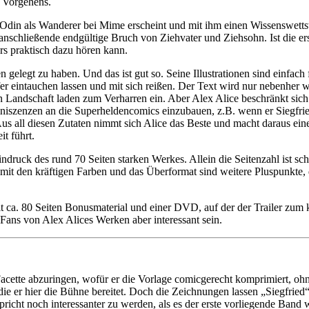
s Vorgehens.
s Odin als Wanderer bei Mime erscheint und mit ihm einen Wissenswettst
schließende endgültige Bruch von Ziehvater und Ziehsohn. Ist die erste
rs praktisch dazu hören kann.
gelegt zu haben. Und das ist gut so. Seine Illustrationen sind einfac
iefer eintauchen lassen und mit sich reißen. Der Text wird nur nebenh
 Landschaft laden zum Verharren ein. Aber Alex Alice beschränkt sich n
szenzen an die Superheldencomics einzubauen, z.B. wenn er Siegfried 
. Aus all diesen Zutaten nimmt sich Alice das Beste und macht daraus e
t führt.
eindruck des rund 70 Seiten starken Werkes. Allein die Seitenzahl ist 
 mit den kräftigen Farben und das Überformat sind weitere Pluspunkte
it ca. 80 Seiten Bonusmaterial und einer DVD, auf der der Trailer zum
 Fans von Alex Alices Werken aber interessant sein.
Facette abzuringen, wofür er die Vorlage comicgerecht komprimiert, oh
e er hier die Bühne bereitet. Doch die Zeichnungen lassen „Siegfried“
richt noch interessanter zu werden, als es der erste vorliegende Ban