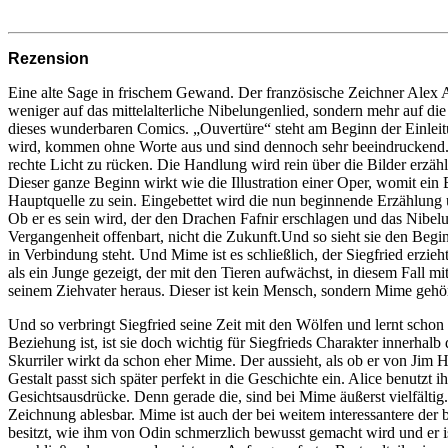
Rezension
Eine alte Sage in frischem Gewand. Der französische Zeichner Alex A
weniger auf das mittelalterliche Nibelungenlied, sondern mehr auf d
dieses wunderbaren Comics. „Ouvertüre“ steht am Beginn der Einleitu
wird, kommen ohne Worte aus und sind dennoch sehr beeindruckend. D
rechte Licht zu rücken. Die Handlung wird rein über die Bilder erzäh
Dieser ganze Beginn wirkt wie die Illustration einer Oper, womit ei
Hauptquelle zu sein. Eingebettet wird die nun beginnende Erzählung
Ob er es sein wird, der den Drachen Fafnir erschlagen und das Nibelu
Vergangenheit offenbart, nicht die Zukunft.Und so sieht sie den Beg
in Verbindung steht. Und Mime ist es schließlich, der Siegfried erz
als ein Junge gezeigt, der mit den Tieren aufwächst, in diesem Fall m
seinem Ziehvater heraus. Dieser ist kein Mensch, sondern Mime gehör
Und so verbringt Siegfried seine Zeit mit den Wölfen und lernt scho
Beziehung ist, ist sie doch wichtig für Siegfrieds Charakter innerhal
Skurriler wirkt da schon eher Mime. Der aussieht, als ob er von Jim
Gestalt passt sich später perfekt in die Geschichte ein. Alice benutz
Gesichtsausdrücke. Denn gerade die, sind bei Mime äußerst vielfältig. 
Zeichnung ablesbar. Mime ist auch der bei weitem interessantere der b
besitzt, wie ihm von Odin schmerzlich bewusst gemacht wird und er 