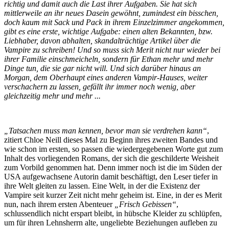
richtig und damit auch die Last ihrer Aufgaben. Sie hat sich
mittlerweile an ihr neues Dasein gewöhnt, zumindest ein bisschen,
doch kaum mit Sack und Pack in ihrem Einzelzimmer angekommen,
gibt es eine erste, wichtige Aufgabe: einen alten Bekannten, bzw.
Liebhaber, davon abhalten, skandalträchtige Artikel über die
Vampire zu schreiben! Und so muss sich Merit nicht nur wieder bei
ihrer Familie einschmeicheln, sondern für Ethan mehr und mehr
Dinge tun, die sie gar nicht will. Und sich darüber hinaus an
Morgan, dem Oberhaupt eines anderen Vampir-Hauses, weiter
verschachern zu lassen, gefällt ihr immer noch wenig, aber
gleichzeitig mehr und mehr ...
„Tatsachen muss man kennen, bevor man sie verdrehen kann“
,
zitiert Chloe Neill dieses Mal zu Beginn ihres zweiten Bandes und
wie schon im ersten, so passen die wiedergegebenen Worte gut zum
Inhalt des vorliegenden Romans, der sich die geschilderte Weisheit
zum Vorbild genommen hat. Denn immer noch ist die im Süden der
USA aufgewachsene Autorin damit beschäftigt, den Leser tiefer in
ihre Welt gleiten zu lassen. Eine Welt, in der die Existenz der
Vampire seit kurzer Zeit nicht mehr geheim ist. Eine, in der es Merit
nun, nach ihrem ersten Abenteuer
„Frisch Gebissen“
,
schlussendlich nicht erspart bleibt, in hübsche Kleider zu schlüpfen,
um für ihren Lehnsherrn alte, ungeliebte Beziehungen aufleben zu