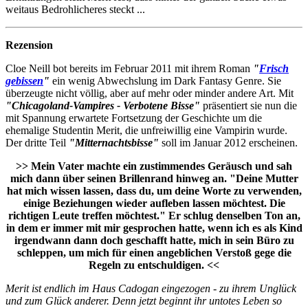
weitaus Bedrohlicheres steckt ...
Rezension
Cloe Neill bot bereits im Februar 2011 mit ihrem Roman
"
Frisch
gebissen
"
ein wenig Abwechslung im Dark Fantasy Genre. Sie
überzeugte nicht völlig, aber auf mehr oder minder andere Art. Mit
"Chicagoland-Vampires - Verbotene Bisse"
präsentiert sie nun die
mit Spannung erwartete Fortsetzung der Geschichte um die
ehemalige Studentin Merit, die unfreiwillig eine Vampirin wurde.
Der dritte Teil
"Mitternachtsbisse"
soll im Januar 2012 erscheinen.
>> Mein Vater machte ein zustimmendes Geräusch und sah
mich dann über seinen Brillenrand hinweg an. "Deine Mutter
hat mich wissen lassen, dass du, um deine Worte zu verwenden,
einige Beziehungen wieder aufleben lassen möchtest. Die
richtigen Leute treffen möchtest." Er schlug denselben Ton an,
in dem er immer mit mir gesprochen hatte, wenn ich es als Kind
irgendwann dann doch geschafft hatte, mich in sein Büro zu
schleppen, um mich für einen angeblichen Verstoß gege die
Regeln zu entschuldigen. <<
Merit ist endlich im Haus Cadogan eingezogen - zu ihrem Unglück
und zum Glück anderer. Denn jetzt beginnt ihr untotes Leben so