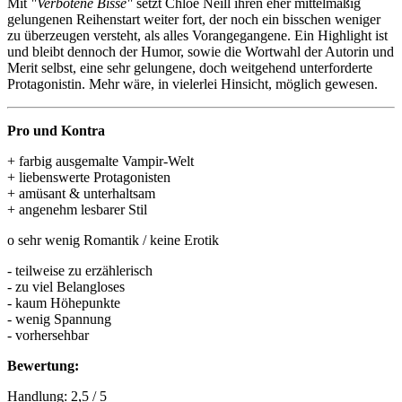
Mit
"Verbotene Bisse"
setzt Chloe Neill ihren eher mittelmäßig
gelungenen Reihenstart weiter fort, der noch ein bisschen weniger
zu überzeugen versteht, als alles Vorangegangene. Ein Highlight ist
und bleibt dennoch der Humor, sowie die Wortwahl der Autorin und
Merit selbst, eine sehr gelungene, doch weitgehend unterforderte
Protagonistin. Mehr wäre, in vielerlei Hinsicht, möglich gewesen.
Pro und Kontra
+ farbig ausgemalte Vampir-Welt
+ liebenswerte Protagonisten
+ amüsant & unterhaltsam
+ angenehm lesbarer Stil
o sehr wenig Romantik / keine Erotik
- teilweise zu erzählerisch
- zu viel Belangloses
- kaum Höhepunkte
- wenig Spannung
- vorhersehbar
Bewertung:
Handlung: 2,5 / 5