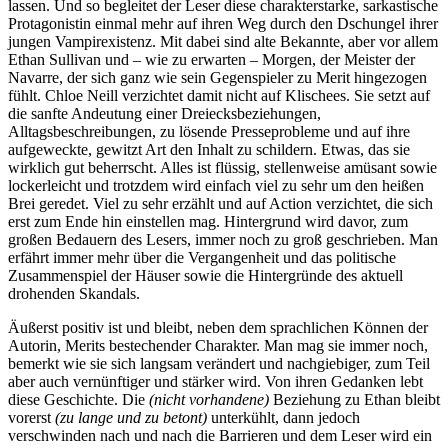
lassen. Und so begleitet der Leser diese charakterstarke, sarkastische
Protagonistin einmal mehr auf ihren Weg durch den Dschungel ihrer
jungen Vampirexistenz. Mit dabei sind alte Bekannte, aber vor allem
Ethan Sullivan und – wie zu erwarten – Morgen, der Meister der
Navarre, der sich ganz wie sein Gegenspieler zu Merit hingezogen
fühlt. Chloe Neill verzichtet damit nicht auf Klischees. Sie setzt auf
die sanfte Andeutung einer Dreiecksbeziehungen,
Alltagsbeschreibungen, zu lösende Presseprobleme und auf ihre
aufgeweckte, gewitzt Art den Inhalt zu schildern. Etwas, das sie
wirklich gut beherrscht. Alles ist flüssig, stellenweise amüsant sowie
lockerleicht und trotzdem wird einfach viel zu sehr um den heißen
Brei geredet. Viel zu sehr erzählt und auf Action verzichtet, die sich
erst zum Ende hin einstellen mag. Hintergrund wird davor, zum
großen Bedauern des Lesers, immer noch zu groß geschrieben. Man
erfährt immer mehr über die Vergangenheit und das politische
Zusammenspiel der Häuser sowie die Hintergründe des aktuell
drohenden Skandals.
Äußerst positiv ist und bleibt, neben dem sprachlichen Können der
Autorin, Merits bestechender Charakter. Man mag sie immer noch,
bemerkt wie sie sich langsam verändert und nachgiebiger, zum Teil
aber auch vernünftiger und stärker wird. Von ihren Gedanken lebt
diese Geschichte. Die
(nicht vorhandene)
Beziehung zu Ethan bleibt
vorerst
(zu lange und zu betont)
unterkühlt, dann jedoch
verschwinden nach und nach die Barrieren und dem Leser wird ein