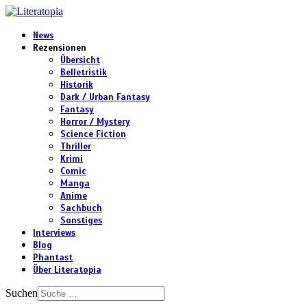
News
Rezensionen
Übersicht
Belletristik
Historik
Dark / Urban Fantasy
Fantasy
Horror / Mystery
Science Fiction
Thriller
Krimi
Comic
Manga
Anime
Sachbuch
Sonstiges
Interviews
Blog
Phantast
Über Literatopia
Suchen