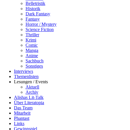
Belletristik
Historik
Dark Fantasy
Fantasy
Horror / Mystery
Science Fiction
Thriller
Krimi
Comic
Manga
Anime
Sachbuch
Sonstiges
Interviews
Themenlisten
Lesungen / Events
Aktuell
Archiv
Alishas Lit-Talk
Über Literatopia
Das Team
Mitarbeit
Phantast
Links
Gewinnspiel