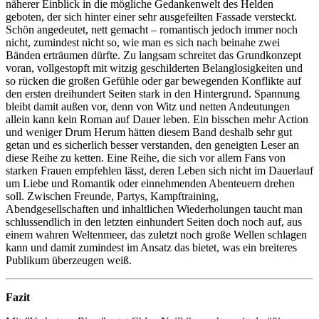
näherer Einblick in die mögliche Gedankenwelt des Helden
geboten, der sich hinter einer sehr ausgefeilten Fassade versteckt.
Schön angedeutet, nett gemacht – romantisch jedoch immer noch
nicht, zumindest nicht so, wie man es sich nach beinahe zwei
Bänden erträumen dürfte. Zu langsam schreitet das Grundkonzept
voran, vollgestopft mit witzig geschilderten Belanglosigkeiten und
so rücken die großen Gefühle oder gar bewegenden Konflikte auf
den ersten dreihundert Seiten stark in den Hintergrund. Spannung
bleibt damit außen vor, denn von Witz und netten Andeutungen
allein kann kein Roman auf Dauer leben. Ein bisschen mehr Action
und weniger Drum Herum hätten diesem Band deshalb sehr gut
getan und es sicherlich besser verstanden, den geneigten Leser an
diese Reihe zu ketten. Eine Reihe, die sich vor allem Fans von
starken Frauen empfehlen lässt, deren Leben sich nicht im Dauerlauf
um Liebe und Romantik oder einnehmenden Abenteuern drehen
soll. Zwischen Freunde, Partys, Kampftraining,
Abendgesellschaften und inhaltlichen Wiederholungen taucht man
schlussendlich in den letzten einhundert Seiten doch noch auf, aus
einem wahren Weltenmeer, das zuletzt noch große Wellen schlagen
kann und damit zumindest im Ansatz das bietet, was ein breiteres
Publikum überzeugen weiß.
Fazit