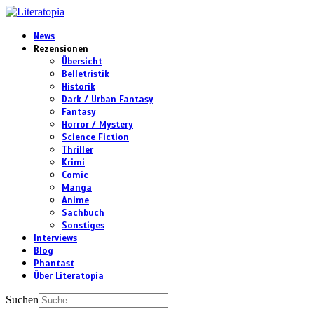
News
Rezensionen
Übersicht
Belletristik
Historik
Dark / Urban Fantasy
Fantasy
Horror / Mystery
Science Fiction
Thriller
Krimi
Comic
Manga
Anime
Sachbuch
Sonstiges
Interviews
Blog
Phantast
Über Literatopia
Suchen