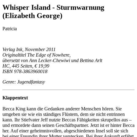
Whisper Island - Sturmwarnung
(Elizabeth George)
Patricia
Verlag Ink, November 2011
Originaltitel The Edge of Nowhere,
übersetzt von Ann Lecker-Chewiwi und Bettina Arlt
HC, 445 Seiten, € 19,99
ISBN 978-3863960018
Genre: Jugendfantasy
Klappentext
Becca King kann die Gedanken anderer Menschen hören. Sie
umgeben sie wie ein ständiges Flüstern, dem sie nicht entrinnen
kann. Ihr Stiefvater Jeff nutzte Beccas Fähigkeiten skrupellos aus –
und ermordete dann seinen Geschäftspartner. Jetzt ist er hinter Becca
her. Auf einer geheimnisvollen, abgeschiedenen Insel soll sie sich
bei einer Freundin ihrer Mutter verstecken. Bei ihrer Ankunft erfährt