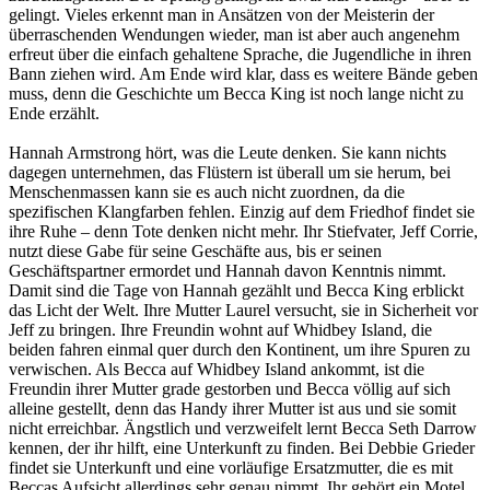
gelingt. Vieles erkennt man in Ansätzen von der Meisterin der
überraschenden Wendungen wieder, man ist aber auch angenehm
erfreut über die einfach gehaltene Sprache, die Jugendliche in ihren
Bann ziehen wird. Am Ende wird klar, dass es weitere Bände geben
muss, denn die Geschichte um Becca King ist noch lange nicht zu
Ende erzählt.
Hannah Armstrong hört, was die Leute denken. Sie kann nichts
dagegen unternehmen, das Flüstern ist überall um sie herum, bei
Menschenmassen kann sie es auch nicht zuordnen, da die
spezifischen Klangfarben fehlen. Einzig auf dem Friedhof findet sie
ihre Ruhe – denn Tote denken nicht mehr. Ihr Stiefvater, Jeff Corrie,
nutzt diese Gabe für seine Geschäfte aus, bis er seinen
Geschäftspartner ermordet und Hannah davon Kenntnis nimmt.
Damit sind die Tage von Hannah gezählt und Becca King erblickt
das Licht der Welt. Ihre Mutter Laurel versucht, sie in Sicherheit vor
Jeff zu bringen. Ihre Freundin wohnt auf Whidbey Island, die
beiden fahren einmal quer durch den Kontinent, um ihre Spuren zu
verwischen. Als Becca auf Whidbey Island ankommt, ist die
Freundin ihrer Mutter grade gestorben und Becca völlig auf sich
alleine gestellt, denn das Handy ihrer Mutter ist aus und sie somit
nicht erreichbar. Ängstlich und verzweifelt lernt Becca Seth Darrow
kennen, der ihr hilft, eine Unterkunft zu finden. Bei Debbie Grieder
findet sie Unterkunft und eine vorläufige Ersatzmutter, die es mit
Beccas Aufsicht allerdings sehr genau nimmt. Ihr gehört ein Motel