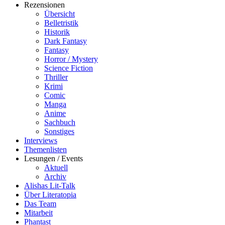
Rezensionen
Übersicht
Belletristik
Historik
Dark Fantasy
Fantasy
Horror / Mystery
Science Fiction
Thriller
Krimi
Comic
Manga
Anime
Sachbuch
Sonstiges
Interviews
Themenlisten
Lesungen / Events
Aktuell
Archiv
Alishas Lit-Talk
Über Literatopia
Das Team
Mitarbeit
Phantast