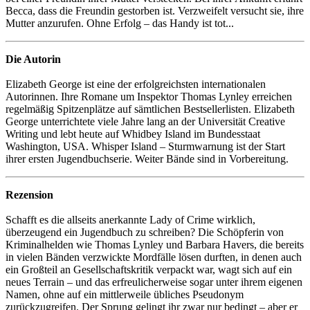
Becca, dass die Freundin gestorben ist. Verzweifelt versucht sie, ihre
Mutter anzurufen. Ohne Erfolg – das Handy ist tot...
Die Autorin
Elizabeth George ist eine der erfolgreichsten internationalen
Autorinnen. Ihre Romane um Inspektor Thomas Lynley erreichen
regelmäßig Spitzenplätze auf sämtlichen Bestsellerlisten. Elizabeth
George unterrichtete viele Jahre lang an der Universität Creative
Writing und lebt heute auf Whidbey Island im Bundesstaat
Washington, USA. Whisper Island – Sturmwarnung ist der Start
ihrer ersten Jugendbuchserie. Weiter Bände sind in Vorbereitung.
Rezension
Schafft es die allseits anerkannte Lady of Crime wirklich,
überzeugend ein Jugendbuch zu schreiben? Die Schöpferin von
Kriminalhelden wie Thomas Lynley und Barbara Havers, die bereits
in vielen Bänden verzwickte Mordfälle lösen durften, in denen auch
ein Großteil an Gesellschaftskritik verpackt war, wagt sich auf ein
neues Terrain – und das erfreulicherweise sogar unter ihrem eigenen
Namen, ohne auf ein mittlerweile übliches Pseudonym
zurückzugreifen. Der Sprung gelingt ihr zwar nur bedingt – aber er