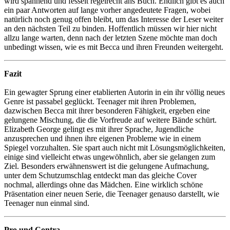
wird spannend und fesselt regelrecht ans Buch. Endlich gibt es auch
ein paar Antworten auf lange vorher angedeutete Fragen, wobei
natürlich noch genug offen bleibt, um das Interesse der Leser weiter
an den nächsten Teil zu binden. Hoffentlich müssen wir hier nicht
allzu lange warten, denn nach der letzten Szene möchte man doch
unbedingt wissen, wie es mit Becca und ihren Freunden weitergeht.
Fazit
Ein gewagter Sprung einer etablierten Autorin in ein ihr völlig neues
Genre ist passabel geglückt. Teenager mit ihren Problemen,
dazwischen Becca mit ihrer besonderen Fähigkeit, ergeben eine
gelungene Mischung, die die Vorfreude auf weitere Bände schürt.
Elizabeth George gelingt es mit ihrer Sprache, Jugendliche
anzusprechen und ihnen ihre eigenen Probleme wie in einem
Spiegel vorzuhalten. Sie spart auch nicht mit Lösungsmöglichkeiten,
einige sind vielleicht etwas ungewöhnlich, aber sie gelangen zum
Ziel. Besonders erwähnenswert ist die gelungene Aufmachung,
unter dem Schutzumschlag entdeckt man das gleiche Cover
nochmal, allerdings ohne das Mädchen. Eine wirklich schöne
Präsentation einer neuen Serie, die Teenager genauso darstellt, wie
Teenager nun einmal sind.
Pro und Contra