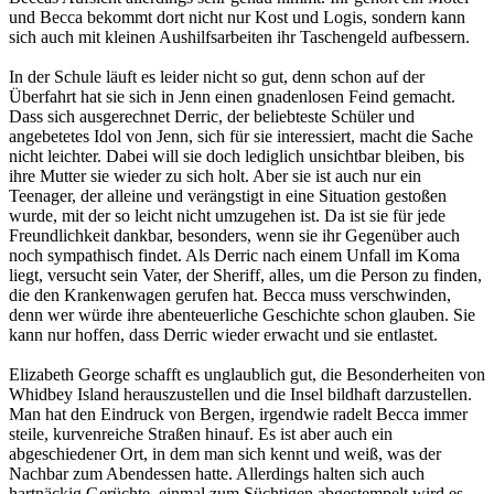
und Becca bekommt dort nicht nur Kost und Logis, sondern kann
sich auch mit kleinen Aushilfsarbeiten ihr Taschengeld aufbessern.
In der Schule läuft es leider nicht so gut, denn schon auf der
Überfahrt hat sie sich in Jenn einen gnadenlosen Feind gemacht.
Dass sich ausgerechnet Derric, der beliebteste Schüler und
angebetetes Idol von Jenn, sich für sie interessiert, macht die Sache
nicht leichter. Dabei will sie doch lediglich unsichtbar bleiben, bis
ihre Mutter sie wieder zu sich holt. Aber sie ist auch nur ein
Teenager, der alleine und verängstigt in eine Situation gestoßen
wurde, mit der so leicht nicht umzugehen ist. Da ist sie für jede
Freundlichkeit dankbar, besonders, wenn sie ihr Gegenüber auch
noch sympathisch findet. Als Derric nach einem Unfall im Koma
liegt, versucht sein Vater, der Sheriff, alles, um die Person zu finden,
die den Krankenwagen gerufen hat. Becca muss verschwinden,
denn wer würde ihre abenteuerliche Geschichte schon glauben. Sie
kann nur hoffen, dass Derric wieder erwacht und sie entlastet.
Elizabeth George schafft es unglaublich gut, die Besonderheiten von
Whidbey Island herauszustellen und die Insel bildhaft darzustellen.
Man hat den Eindruck von Bergen, irgendwie radelt Becca immer
steile, kurvenreiche Straßen hinauf. Es ist aber auch ein
abgeschiedener Ort, in dem man sich kennt und weiß, was der
Nachbar zum Abendessen hatte. Allerdings halten sich auch
hartnäckig Gerüchte, einmal zum Süchtigen abgestempelt wird es