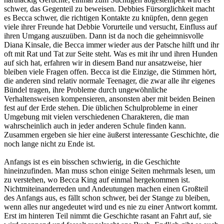
schwer, das Gegenteil zu beweisen. Debbies Fürsorglichkeit macht
es Becca schwer, die richtigen Kontakte zu knüpfen, denn gegen
viele ihrer Freunde hat Debbie Vorurteile und versucht, Einfluss auf
ihren Umgang auszuüben. Dann ist da noch die geheimnisvolle
Diana Kinsale, die Becca immer wieder aus der Patsche hilft und ihr
oft mit Rat und Tat zur Seite steht. Was es mit ihr und ihren Hunden
auf sich hat, erfahren wir in diesem Band nur ansatzweise, hier
bleiben viele Fragen offen. Becca ist die Einzige, die Stimmen hört,
die anderen sind relativ normale Teenager, die zwar alle ihr eigenes
Bündel tragen, ihre Probleme durch ungewöhnliche
Verhaltensweisen kompensieren, ansonsten aber mit beiden Beinen
fest auf der Erde stehen. Die üblichen Schulprobleme in einer
Umgebung mit vielen verschiedenen Charakteren, die man
wahrscheinlich auch in jeder anderen Schule finden kann.
Zusammen ergeben sie hier eine äußerst interessante Geschichte, die
noch lange nicht zu Ende ist.
Anfangs ist es ein bisschen schwierig, in die Geschichte
hineinzufinden. Man muss schon einige Seiten mehrmals lesen, um
zu verstehen, wo Becca King auf einmal hergekommen ist.
Nichtmiteinanderreden und Andeutungen machen einen Großteil
des Anfangs aus, es fällt schon schwer, bei der Stange zu bleiben,
wenn alles nur angedeutet wird und es nie zu einer Antwort kommt.
Erst im hinteren Teil nimmt die Geschichte rasant an Fahrt auf, sie