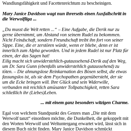
Wandlungsfähigkeit und Facettenreichtum zu bescheinigen.
Mary Janice Davidson wagt nun ihrerseits einen Ausfallschritt in
die Werwolfliga ...
„Du musst die Welt retten ...“ – Eine Aufgabe, die Derik nur zu
gerne übernimmt, um Abstand von seinem Rudel zu bekommen.
Nicht Feindschaft, sondern Freundschaft treibt ihn fort von seiner
Sippe. Eine, die er zerstören würde, wenn er bliebe, denn er ist
innerlich zum Alpha geworden. Und in jedem Rudel ist nur Platz für
einen, der das Sagen hat!
Eilig macht sich unwiderstehlich-gutaussehend-Derik auf den Weg,
um Dr. Sara Gunn (ebenfalls unwiderstehlich gutaussehend) zu
töten. – Die ahnungslose Reinkarnation des Bösen selbst, die etwas
fassungslos ist, als sie dem Psychopathen gegenübersteht, der sie
um die Ecke bringen will. Ihre Glück und sein Widerwille,
verbunden mit reichlich amüsanter Tollpatschigkeit, retten Sara
schließlich ihr (Liebes)Leben.
... mit einem ganz besonders witzigen Charme.
Egal von welchem Standpunkt des Genres man „Die mit dem
Werwolf tanzt“ einordnen möchte, die Dunkelheit, die gekoppelt mit
den Worten Werwolf und Weltuntergang erwartet wird, lässt sich in
diesem Buch nicht finden. Mary Janice Davidson schmückt