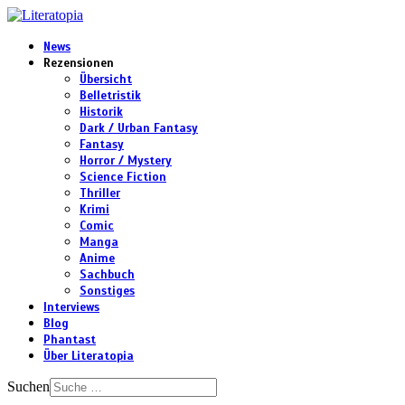
News
Rezensionen
Übersicht
Belletristik
Historik
Dark / Urban Fantasy
Fantasy
Horror / Mystery
Science Fiction
Thriller
Krimi
Comic
Manga
Anime
Sachbuch
Sonstiges
Interviews
Blog
Phantast
Über Literatopia
Suchen