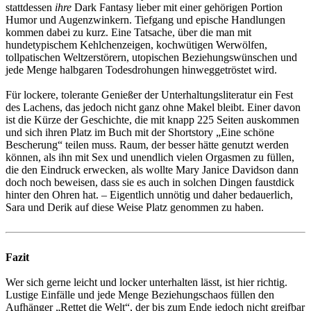
stattdessen
ihre
Dark Fantasy lieber mit einer gehörigen Portion
Humor und Augenzwinkern. Tiefgang und epische Handlungen
kommen dabei zu kurz. Eine Tatsache, über die man mit
hundetypischem Kehlchenzeigen, kochwütigen Werwölfen,
tollpatischen Weltzerstörern, utopischen Beziehungswünschen und
jede Menge halbgaren Todesdrohungen hinweggetröstet wird.
Für lockere, tolerante Genießer der Unterhaltungsliteratur ein Fest
des Lachens, das jedoch nicht ganz ohne Makel bleibt. Einer davon
ist die Kürze der Geschichte, die mit knapp 225 Seiten auskommen
und sich ihren Platz im Buch mit der Shortstory „Eine schöne
Bescherung“ teilen muss. Raum, der besser hätte genutzt werden
können, als ihn mit Sex und unendlich vielen Orgasmen zu füllen,
die den Eindruck erwecken, als wollte Mary Janice Davidson dann
doch noch beweisen, dass sie es auch in solchen Dingen faustdick
hinter den Ohren hat. – Eigentlich unnötig und daher bedauerlich,
Sara und Derik auf diese Weise Platz genommen zu haben.
Fazit
Wer sich gerne leicht und locker unterhalten lässt, ist hier richtig.
Lustige Einfälle und jede Menge Beziehungschaos füllen den
Aufhänger „Rettet die Welt“, der bis zum Ende jedoch nicht greifbar