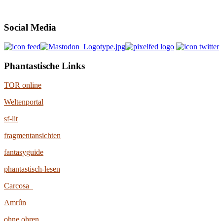
Social Media
Phantastische Links
TOR online
Weltenportal
sf-lit
fragmentansichten
fantasyguide
phantastisch-lesen
Carcosa
Amrûn
ohne ohren