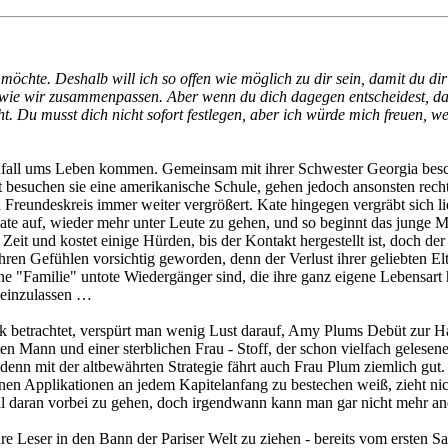
möchte. Deshalb will ich so offen wie möglich zu dir sein, damit du di
d wie wir zusammenpassen. Aber wenn du dich dagegen entscheidest, dan
ht. Du musst dich nicht sofort festlegen, aber ich würde mich freuen, we
ounfall ums Leben kommen. Gemeinsam mit ihrer Schwester Georgia bes
rt besuchen sie eine amerikanische Schule, gehen jedoch ansonsten rec
 Freundeskreis immer weiter vergrößert. Kate hingegen vergräbt sich lie
Kate auf, wieder mehr unter Leute zu gehen, und so beginnt das junge M
e Zeit und kostet einige Hürden, bis der Kontakt hergestellt ist, doch d
en Gefühlen vorsichtig geworden, denn der Verlust ihrer geliebten Elte
e "Familie" untote Wiedergänger sind, die ihre ganz eigene Lebensart ha
 einzulassen …
k betrachtet, verspürt man wenig Lust darauf, Amy Plums Debüt zur
ten Mann und einer sterblichen Frau - Stoff, der schon vielfach geles
, denn mit der altbewährten Strategie fährt auch Frau Plum ziemlich gu
einen Applikationen an jedem Kapitelanfang zu bestechen weiß, zieht n
al daran vorbei zu gehen, doch irgendwann kann man gar nicht mehr an
e Leser in den Bann der Pariser Welt zu ziehen - bereits vom ersten 