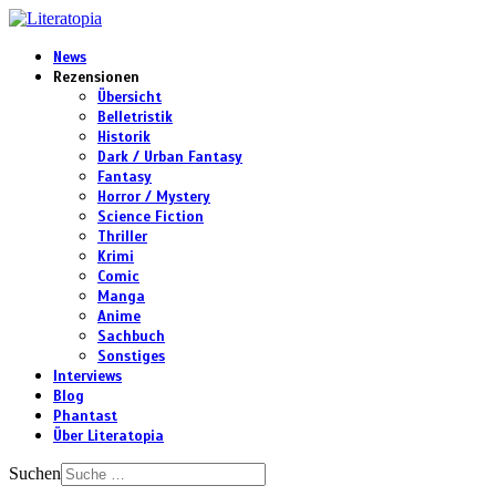
News
Rezensionen
Übersicht
Belletristik
Historik
Dark / Urban Fantasy
Fantasy
Horror / Mystery
Science Fiction
Thriller
Krimi
Comic
Manga
Anime
Sachbuch
Sonstiges
Interviews
Blog
Phantast
Über Literatopia
Suchen