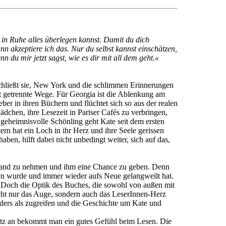
r in Ruhe alles überlegen kannst. Damit du dich
n akzeptiere ich das. Nur du selbst kannst einschätzen,
nn du mir jetzt sagst, wie es dir mit all dem geht.«
chließt sie, New York und die schlimmen Erinnerungen
ht getrennte Wege. Für Georgia ist die Ablenkung am
ber in ihren Büchern und flüchtet sich so aus der realen
ädchen, ihre Lesezeit in Pariser Cafés zu verbringen,
er geheimnisvolle Schönling geht Kate seit dem ersten
rn hat ein Loch in ihr Herz und ihre Seele gerissen
ben, hilft dabei nicht unbedingt weiter, sich auf das,
 Hand zu nehmen und ihm eine Chance zu geben. Denn
enen wurde und immer wieder aufs Neue gelangweilt hat.
t. Doch die Optik des Buches, die sowohl von außen mit
icht nur das Auge, sondern auch das LeserInnen-Herz
ders als zugreifen und die Geschichte um Kate und
Satz an bekommt man ein gutes Gefühl beim Lesen. Die