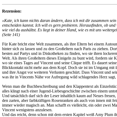
Rezension:
»Kate, ich kann nichts daran ändern, dass ich mit dir zusammen sein 
entscheiden kannst. Ich will es gern probieren. Herausfinden, ob un
wie viel du aushältst. Es liegt in deiner Hand, wie es mit uns weiterge
(Seite 141)
Für Kate bricht eine Welt zusammen, als ihre Eltern bei einem Aut
hinter sich zu lassen und zu den Großeltern nach Paris zu ziehen. Do
besten auf Partys und in Diskotheken zu finden, wo sie ihren lockeren
Welt. Als ihren Großeltern dieses Einigeln zu bunt wird, fordern sie 
wo sie eines Tages auf Vincent und seine Clique trifft. Es dauert sein
Blickkontakt nicht mehr aus dem Kopf. Doch sie ist im Umgang mit ihr
und ihre Angst vor weiteren Verlusten geschürt. Dass Vincent und sein
was ihr in Vincents Nähe vor Aufregung wild schlagendes Herz sagt,
Wenn man die Buchbeschreibung und den Klappentext als Einzelstüc
alles klingt nach einer Jugend-Liebesgeschichte zwischen einem unto
Und tatsächlich darf sich der Leser inhaltlich kaum auf Neues freuen
den zarten, aber farbkräftigen Rosenranken als auch von innen mit f
immer wieder magisch an. Man schafft es vielleicht, ein oder zwei M
Vincent wenigstens anzulesen.
Und das reicht, denn schon mit dem ersten Kapitel weiß Amy Plum ihr