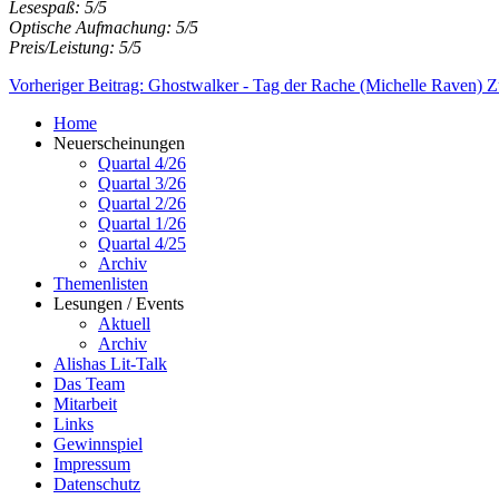
Lesespaß: 5/5
Optische Aufmachung: 5/5
Preis/Leistung: 5/5
Vorheriger Beitrag: Ghostwalker - Tag der Rache (Michelle Raven)
Z
Home
Neuerscheinungen
Quartal 4/26
Quartal 3/26
Quartal 2/26
Quartal 1/26
Quartal 4/25
Archiv
Themenlisten
Lesungen / Events
Aktuell
Archiv
Alishas Lit-Talk
Das Team
Mitarbeit
Links
Gewinnspiel
Impressum
Datenschutz