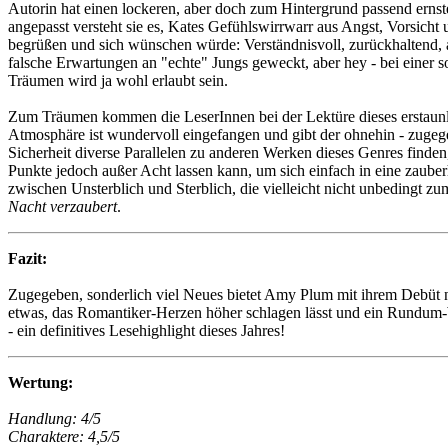
Autorin hat einen lockeren, aber doch zum Hintergrund passend ernste
angepasst versteht sie es, Kates Gefühlswirrwarr aus Angst, Vorsicht
begrüßen und sich wünschen würde: Verständnisvoll, zurückhaltend, ab
falsche Erwartungen an "echte" Jungs geweckt, aber hey - bei einer s
Träumen wird ja wohl erlaubt sein.
Zum Träumen kommen die LeserInnen bei der Lektüre dieses erstaunl
Atmosphäre ist wundervoll eingefangen und gibt der ohnehin - zugege
Sicherheit diverse Parallelen zu anderen Werken dieses Genres finde
Punkte jedoch außer Acht lassen kann, um sich einfach in eine zauber
zwischen Unsterblich und Sterblich, die vielleicht nicht unbedingt zu
Nacht verzaubert
.
Fazit:
Zugegeben, sonderlich viel Neues bietet Amy Plum mit ihrem Debüt n
etwas, das Romantiker-Herzen höher schlagen lässt und ein Rundum-
- ein definitives Lesehighlight dieses Jahres!
Wertung:
Handlung: 4/5
Charaktere: 4,5/5