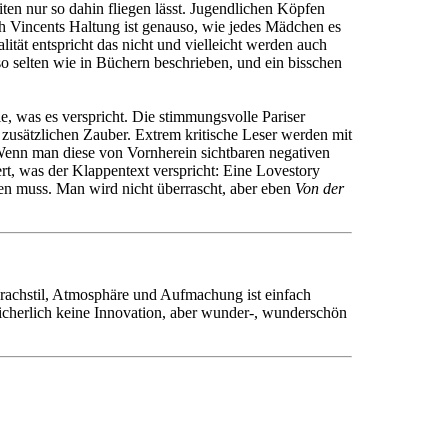
ten nur so dahin fliegen lässt. Jugendlichen Köpfen
ch Vincents Haltung ist genauso, wie jedes Mädchen es
tät entspricht das nicht und vielleicht werden auch
so selten wie in Büchern beschrieben, und ein bisschen
ie, was es verspricht. Die stimmungsvolle Pariser
zusätzlichen Zauber. Extrem kritische Leser werden mit
 Wenn man diese von Vornherein sichtbaren negativen
rt, was der Klappentext verspricht: Eine Lovestory
rden muss. Man wird nicht überrascht, aber eben
Von der
rachstil, Atmosphäre und Aufmachung ist einfach
sicherlich keine Innovation, aber wunder-, wunderschön