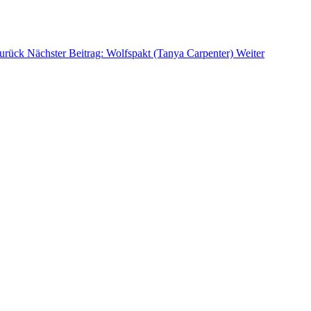
urück
Nächster Beitrag: Wolfspakt (Tanya Carpenter)
Weiter