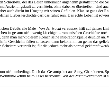
n Schreibstil, der das Lesen unheimlich angenehm gestaltet und die Sei
 und Anziehungskraft zu vermitteln, ohne dabei zu übertreiben. Und au
er auch direkt im Umgang mit seinen Gefühlen. Klar, so ganz der Reali
olchen Liebesgeschichte darf das ruhig sein. Das echte Leben ist sowie
ichen Debüts alle Male -
Von der Nacht verzaubert
hält auf ganzer Lin
ben insgesamt nicht wenig kitschigen - romantischen Geschichte noch 
n, denn man merkt diesem Roman seine Inspirationsquelle deutlich an.
hafte Geschichte fallen zu lassen, dann bekommt man genau das geliefe
m Scheitern verurteilt ist, für die jedoch mehr als normal gekämpft we
un nicht unbedingt. Doch das Gesamtpaket aus Story, Charakteren, Sp
Wohlfühl-Gefühl beim Leser hervorruft.
Von der Nacht verzaubert
ist 