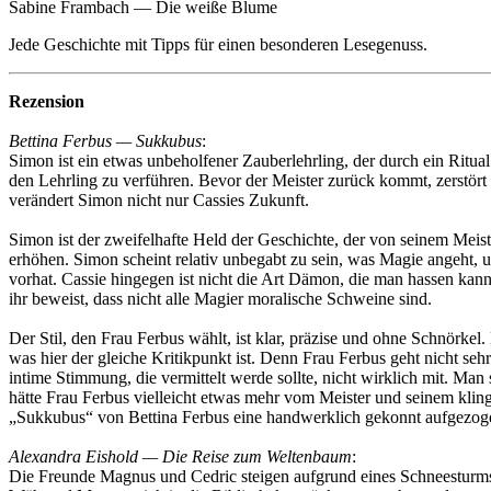
Sabine Frambach — Die weiße Blume
Jede Geschichte mit Tipps für einen besonderen Lesegenuss.
Rezension
Bettina Ferbus — Sukkubus
:
Simon ist ein etwas unbeholfener Zauberlehrling, der durch ein Ritua
den Lehrling zu verführen. Bevor der Meister zurück kommt, zerstör
verändert Simon nicht nur Cassies Zukunft.
Simon ist der zweifelhafte Held der Geschichte, der von seinem Meis
erhöhen. Simon scheint relativ unbegabt zu sein, was Magie angeht, u
vorhat. Cassie hingegen ist nicht die Art Dämon, die man hassen kann 
ihr beweist, dass nicht alle Magier moralische Schweine sind.
Der Stil, den Frau Ferbus wählt, ist klar, präzise und ohne Schnörkel
was hier der gleiche Kritikpunkt ist. Denn Frau Ferbus geht nicht se
intime Stimmung, die vermittelt werde sollte, nicht wirklich mit. Man
hätte Frau Ferbus vielleicht etwas mehr vom Meister und seinem kli
„Sukkubus“ von Bettina Ferbus eine handwerklich gekonnt aufgezogen
Alexandra Eishold — Die Reise zum Weltenbaum
:
Die Freunde Magnus und Cedric steigen aufgrund eines Schneesturms in