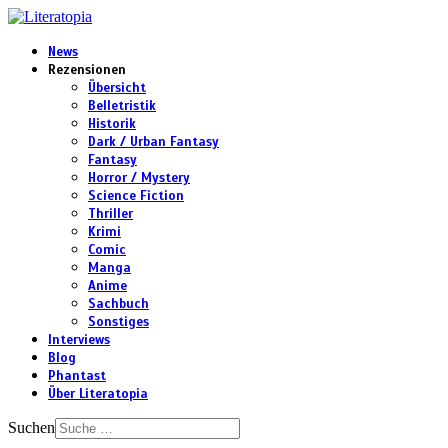
News
Rezensionen
Übersicht
Belletristik
Historik
Dark / Urban Fantasy
Fantasy
Horror / Mystery
Science Fiction
Thriller
Krimi
Comic
Manga
Anime
Sachbuch
Sonstiges
Interviews
Blog
Phantast
Über Literatopia
Suchen