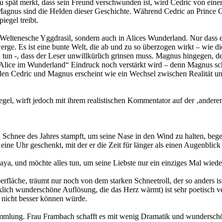
 spät merkt, dass sein Freund verschwunden ist, wird Cedric von einer
Magnus sind die Helden dieser Geschichte. Während Cedric an Prince C
iegel treibt.
ur Weltenesche Yggdrasil, sondern auch in Alices Wunderland. Nur dass
rge. Es ist eine bunte Welt, die ab und zu so überzogen wirkt – wie 
tun -, dass der Leser unwillkürlich grinsen muss. Magnus hingegen, d
„Alice im Wunderland“ Eindruck noch verstärkt wird – denn Magnus schei
lden Cedric und Magnus erscheint wie ein Wechsel zwischen Realität un
gel, wirft jedoch mit ihrem realistischen Kommentator auf der ‚anderen 
 Schnee des Jahres stampft, um seine Nase in den Wind zu halten, beg
 eine Uhr geschenkt, mit der er die Zeit für länger als einen Augenbl
Naya, und möchte alles tun, um seine Liebste nur ein einziges Mal wied
fläche, träumt nur noch von dem starken Schneetroll, der so anders ist
ch wunderschöne Auflösung, die das Herz wärmt) ist sehr poetisch ver
s nicht besser können würde.
ammlung. Frau Frambach schafft es mit wenig Dramatik und wunderschö