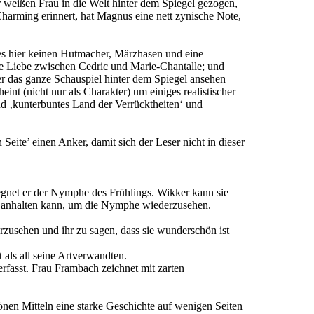
 weißen Frau in die Welt hinter dem Spiegel gezogen,
harming erinnert, hat Magnus eine nett zynische Note,
 es hier keinen Hutmacher, Märzhasen und eine
die Liebe zwischen Cedric und Marie-Chantalle; und
er das ganze Schauspiel hinter dem Spiegel ansehen
nt (nicht nur als Charakter) um einiges realistischer
d ‚kunterbuntes Land der Verrücktheiten‘ und
Seite’ einen Anker, damit sich der Leser nicht in dieser
egnet er der Nymphe des Frühlings. Wikker kann sie
ick anhalten kann, um die Nymphe wiederzusehen.
erzusehen und ihr zu sagen, dass sie wunderschön ist
 als all seine Artverwandten.
fasst. Frau Frambach zeichnet mit zarten
nen Mitteln eine starke Geschichte auf wenigen Seiten