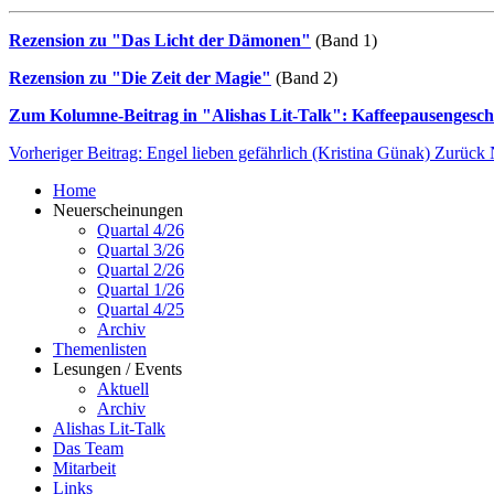
Rezension zu "Das Licht der Dämonen"
(Band 1)
Rezension zu "Die Zeit der Magie"
(Band 2)
Zum Kolumne-Beitrag in "Alishas Lit-Talk": Kaffeepausengesch
Vorheriger Beitrag: Engel lieben gefährlich (Kristina Günak)
Zurück
Home
Neuerscheinungen
Quartal 4/26
Quartal 3/26
Quartal 2/26
Quartal 1/26
Quartal 4/25
Archiv
Themenlisten
Lesungen / Events
Aktuell
Archiv
Alishas Lit-Talk
Das Team
Mitarbeit
Links