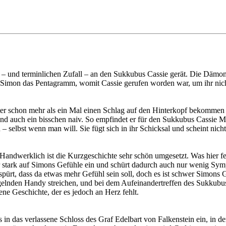
l – und terminlichen Zufall – an den Sukkubus Cassie gerät. Die Dämonin
t Simon das Pentagramm, womit Cassie gerufen worden war, um ihr nich
ter schon mehr als ein Mal einen Schlag auf den Hinterkopf bekommen 
nd auch ein bisschen naiv. So empfindet er für den Sukkubus Cassie Mitl
– selbst wenn man will. Sie fügt sich in ihr Schicksal und scheint nicht
. Handwerklich ist die Kurzgeschichte sehr schön umgesetzt. Was hier f
hr stark auf Simons Gefühle ein und schürt dadurch auch nur wenig Sym
 spürt, dass da etwas mehr Gefühl sein soll, doch es ist schwer Simons
ngelnden Handy streichen, und bei dem Aufeinandertreffen des Sukkub
e Geschichte, der es jedoch an Herz fehlt.
 das verlassene Schloss des Graf Edelbart von Falkenstein ein, in dem 