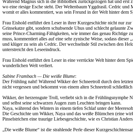
Während Magnus sich in die Bibliothek zurückgezogen hat und erst zu
wo eine riesige Esche steht. Der Weltenbaum Yggdrasil. Cedric und 
womit er alles kommentiert, was sein Freund in der Welt hinter dem Sp
Frau Eishold entführt den Leser in ihrer Kurzgeschichte nicht nur z
Grinsekatze gibt, sondern schubsende Uhus und schlecht gelaunte Zwe
seine Prince-Charming-Fähigkeiten, wie immer das genau Richtige zu 
muss, kommentiert alles auf eine sehr zynische Weise, sodass dieser 
und klüger zu sein als Cedric. Der wechselnde Stil zwischen den He
unterstreicht den Leseeindruck.
Frau Eishold entführt den Leser in eine verrückte Welt hinter dem Spie
wunderlichen Welt verliert.
Sabine Frambach — Die weiße Blume
:
Der Frühling naht! Während Wikker der Schneetroll durch den letzten
nicht vergessen und bekommt von einem alten Schneetroll schließlich
Wikker, der herzensgute Troll, verliebt sich in die Frühlingsnymphe 
und selbst seine schwarzen Augen zum Leuchten bringen kann.
Naya, während des Winters in einem tiefen Schlaf unter der Meeresober
Die Geschichte um Wikker, Naya und das weiße Blümchen (eine wirkli
Pinselstrichen eine traurige Liebesgeschichte, wie es Christian Ander
„Die weiße Blume“ ist die strahlende Perle dieser Kurzgeschichtens