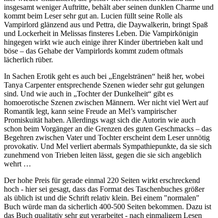
insgesamt weniger Auftritte, behält aber seinen dunklen Charme und
kommt beim Leser sehr gut an. Lucien füllt seine Rolle als
Vampirlord glänzend aus und Pettra, die Daywalkerin, bringt Spaß
und Lockerheit in Melissas finsteres Leben. Die Vampirkönigin
hingegen wirkt wie auch einige ihrer Kinder übertrieben kalt und
böse – das Gehabe der Vampirlords kommt zudem oftmals
lächerlich rüber.
In Sachen Erotik geht es auch bei „Engelstränen“ heiß her, wobei
Tanya Carpenter entsprechende Szenen wieder sehr gut gelungen
sind. Und wie auch in „Tochter der Dunkelheit“ gibt es
homoerotische Szenen zwischen Männern. Wer nicht viel Wert auf
Romantik legt, kann seine Freude an Mel’s vampirischer
Promiskuität haben. Allerdings wagt sich die Autorin wie auch
schon beim Vorgänger an die Grenzen des guten Geschmacks – das
Begehren zwischen Vater und Tochter erscheint dem Leser unnötig
provokativ. Und Mel verliert abermals Sympathiepunkte, da sie sich
zunehmend von Trieben leiten lässt, gegen die sie sich angeblich
wehrt …
Der hohe Preis für gerade einmal 220 Seiten wirkt erschreckend
hoch - hier sei gesagt, dass das Format des Taschenbuches größer
als üblich ist und die Schrift relativ klein. Bei einem "normalen"
Buch würde man da sicherlich 400-500 Seiten bekommen. Dazu ist
das Buch qualitativ sehr gut verarbeitet - nach einmaligem Lesen