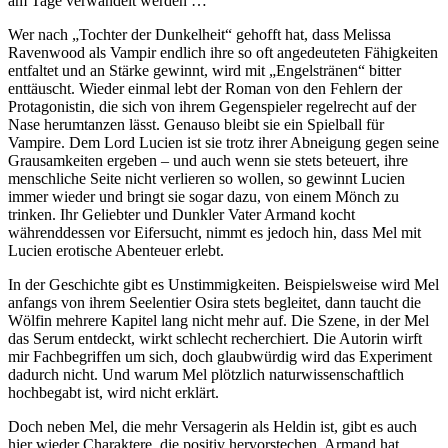
am Tage verwandelt werden …
Wer nach „Tochter der Dunkelheit“ gehofft hat, dass Melissa
Ravenwood als Vampir endlich ihre so oft angedeuteten Fähigkeiten
entfaltet und an Stärke gewinnt, wird mit „Engelstränen“ bitter
enttäuscht. Wieder einmal lebt der Roman von den Fehlern der
Protagonistin, die sich von ihrem Gegenspieler regelrecht auf der
Nase herumtanzen lässt. Genauso bleibt sie ein Spielball für
Vampire. Dem Lord Lucien ist sie trotz ihrer Abneigung gegen seine
Grausamkeiten ergeben – und auch wenn sie stets beteuert, ihre
menschliche Seite nicht verlieren so wollen, so gewinnt Lucien
immer wieder und bringt sie sogar dazu, von einem Mönch zu
trinken. Ihr Geliebter und Dunkler Vater Armand kocht
währenddessen vor Eifersucht, nimmt es jedoch hin, dass Mel mit
Lucien erotische Abenteuer erlebt.
In der Geschichte gibt es Unstimmigkeiten. Beispielsweise wird Mel
anfangs von ihrem Seelentier Osira stets begleitet, dann taucht die
Wölfin mehrere Kapitel lang nicht mehr auf. Die Szene, in der Mel
das Serum entdeckt, wirkt schlecht recherchiert. Die Autorin wirft
mir Fachbegriffen um sich, doch glaubwürdig wird das Experiment
dadurch nicht. Und warum Mel plötzlich naturwissenschaftlich
hochbegabt ist, wird nicht erklärt.
Doch neben Mel, die mehr Versagerin als Heldin ist, gibt es auch
hier wieder Charaktere, die positiv hervorstechen. Armand hat