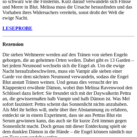
so schwarz wie die Finsternis. Kurz darauf verwandeln sich Flüsse
und Meere in Blut. Melissa muss die Ursache herausfinden und das
Vorhaben ihres Widersachers vereiteln, sonst droht der Welt die
ewige Nacht.
LESEPROBE
Rezension
Die sieben Weltmeere werden auf den Tränen von sieben Engeln
geborgen, die an geheimen Orten weilen. Dabei gibt es 13 Garden –
bei jedem Neumond wechseln sich die Engel ab. Um die ewige
Nacht heraufzubeschwören, muss ein Vampir alle sieben einer
Garde vor dem nächsten Neumond verwandeln, sodass die Engel
Blut anstatt Tränen weinen. Und genau dies versucht der im
Klappentext erwähnte Dämon, wobei ihm Melissa Ravenwood den
Schlüssel dazu liefert: Sie freundet sich mit der Daywalkerin Pettra
an, die gewissermaßen halb Vampir und halb Dämon ist. Was Mel
sofort fasziniert: Pettra scheint das Sonnenlicht nichts anzuhaben.
Als Mel ihr helfen will, mehr über ihre Abstammung zu erfahren,
entdeckt sie in einem Experiment, dass sie aus Pettras Blut ein
Serum gewinnen kann, das auch sie für kurze Zeit immun gegen
Sonnenlicht macht. Doch genau mit dieser Entdeckung spielt sie
dem dunklen Dämon in die Hände – die Engel können nämlich nur