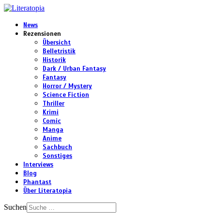
News
Rezensionen
Übersicht
Belletristik
Historik
Dark / Urban Fantasy
Fantasy
Horror / Mystery
Science Fiction
Thriller
Krimi
Comic
Manga
Anime
Sachbuch
Sonstiges
Interviews
Blog
Phantast
Über Literatopia
Suchen