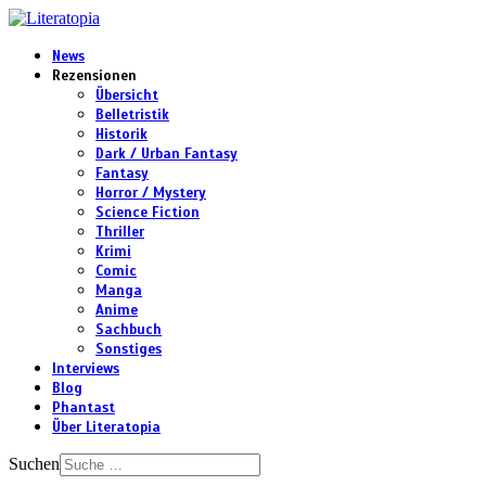
News
Rezensionen
Übersicht
Belletristik
Historik
Dark / Urban Fantasy
Fantasy
Horror / Mystery
Science Fiction
Thriller
Krimi
Comic
Manga
Anime
Sachbuch
Sonstiges
Interviews
Blog
Phantast
Über Literatopia
Suchen