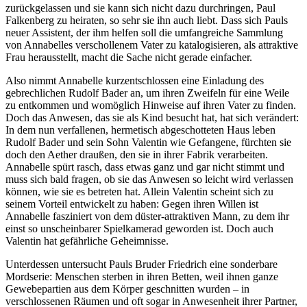
zurückgelassen und sie kann sich nicht dazu durchringen, Paul
Falkenberg zu heiraten, so sehr sie ihn auch liebt. Dass sich Pauls
neuer Assistent, der ihm helfen soll die umfangreiche Sammlung
von Annabelles verschollenem Vater zu katalogisieren, als attraktive
Frau herausstellt, macht die Sache nicht gerade einfacher.
Also nimmt Annabelle kurzentschlossen eine Einladung des
gebrechlichen Rudolf Bader an, um ihren Zweifeln für eine Weile
zu entkommen und womöglich Hinweise auf ihren Vater zu finden.
Doch das Anwesen, das sie als Kind besucht hat, hat sich verändert:
In dem nun verfallenen, hermetisch abgeschotteten Haus leben
Rudolf Bader und sein Sohn Valentin wie Gefangene, fürchten sie
doch den Aether draußen, den sie in ihrer Fabrik verarbeiten.
Annabelle spürt rasch, dass etwas ganz und gar nicht stimmt und
muss sich bald fragen, ob sie das Anwesen so leicht wird verlassen
können, wie sie es betreten hat. Allein Valentin scheint sich zu
seinem Vorteil entwickelt zu haben: Gegen ihren Willen ist
Annabelle fasziniert von dem düster-attraktiven Mann, zu dem ihr
einst so unscheinbarer Spielkamerad geworden ist. Doch auch
Valentin hat gefährliche Geheimnisse.
Unterdessen untersucht Pauls Bruder Friedrich eine sonderbare
Mordserie: Menschen sterben in ihren Betten, weil ihnen ganze
Gewebepartien aus dem Körper geschnitten wurden – in
verschlossenen Räumen und oft sogar in Anwesenheit ihrer Partner,