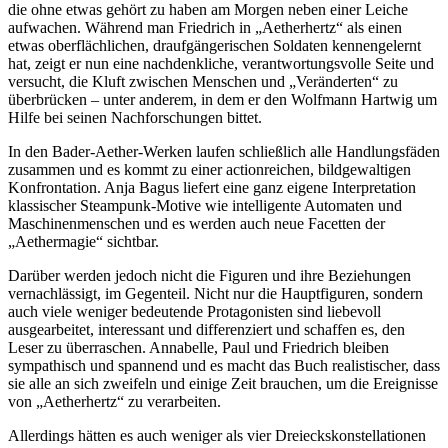
die ohne etwas gehört zu haben am Morgen neben einer Leiche
aufwachen. Während man Friedrich in „Aetherhertz“ als einen
etwas oberflächlichen, draufgängerischen Soldaten kennengelernt
hat, zeigt er nun eine nachdenkliche, verantwortungsvolle Seite und
versucht, die Kluft zwischen Menschen und „Veränderten“ zu
überbrücken – unter anderem, in dem er den Wolfmann Hartwig um
Hilfe bei seinen Nachforschungen bittet.
In den Bader-Aether-Werken laufen schließlich alle Handlungsfäden
zusammen und es kommt zu einer actionreichen, bildgewaltigen
Konfrontation. Anja Bagus liefert eine ganz eigene Interpretation
klassischer Steampunk-Motive wie intelligente Automaten und
Maschinenmenschen und es werden auch neue Facetten der
„Aethermagie“ sichtbar.
Darüber werden jedoch nicht die Figuren und ihre Beziehungen
vernachlässigt, im Gegenteil. Nicht nur die Hauptfiguren, sondern
auch viele weniger bedeutende Protagonisten sind liebevoll
ausgearbeitet, interessant und differenziert und schaffen es, den
Leser zu überraschen. Annabelle, Paul und Friedrich bleiben
sympathisch und spannend und es macht das Buch realistischer, dass
sie alle an sich zweifeln und einige Zeit brauchen, um die Ereignisse
von „Aetherhertz“ zu verarbeiten.
Allerdings hätten es auch weniger als vier Dreieckskonstellationen