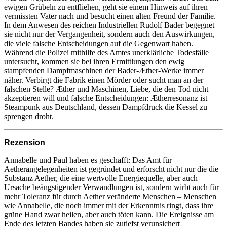
ewigen Grübeln zu entfliehen, geht sie einem Hinweis auf ihren
vermissten Vater nach und besucht einen alten Freund der Familie.
In dem Anwesen des reichen Industriellen Rudolf Bader begegnet
sie nicht nur der Vergangenheit, sondern auch den Auswirkungen,
die viele falsche Entscheidungen auf die Gegenwart haben.
Während die Polizei mithilfe des Amtes unerklärliche Todesfälle
untersucht, kommen sie bei ihren Ermittlungen den ewig
stampfenden Dampfmaschinen der Bader-Æther-Werke immer
näher. Verbirgt die Fabrik einen Mörder oder sucht man an der
falschen Stelle? Æther und Maschinen, Liebe, die den Tod nicht
akzeptieren will und falsche Entscheidungen: Ætherresonanz ist
Steampunk aus Deutschland, dessen Dampfdruck die Kessel zu
sprengen droht.
Rezension
Annabelle und Paul haben es geschafft: Das Amt für
Aetherangelegenheiten ist gegründet und erforscht nicht nur die die
Substanz Aether, die eine wertvolle Energiequelle, aber auch
Ursache beängstigender Verwandlungen ist, sondern wirbt auch für
mehr Toleranz für durch Aether veränderte Menschen – Menschen
wie Annabelle, die noch immer mit der Erkenntnis ringt, dass ihre
grüne Hand zwar heilen, aber auch töten kann. Die Ereignisse am
Ende des letzten Bandes haben sie zutiefst verunsichert