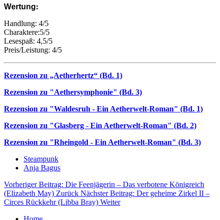
Wertung
:
Handlung: 4/5
Charaktere:5/5
Lesespaß: 4,5/5
Preis/Leistung: 4/5
Rezension zu „Aetherhertz“ (Bd. 1)
Rezension zu "Aethersymphonie" (Bd. 3)
Rezension zu "Waldesruh - Ein Aetherwelt-Roman" (Bd. 1)
Rezension zu "Glasberg - Ein Aetherwelt-Roman" (Bd. 2)
Rezension zu "Rheingold - Ein Aetherwelt-Roman" (Bd. 3)
Steampunk
Anja Bagus
Vorheriger Beitrag: Die Feenjägerin – Das verbotene Königreich
(Elizabeth May)
Zurück
Nächster Beitrag: Der geheime Zirkel II –
Circes Rückkehr (Libba Bray)
Weiter
Home