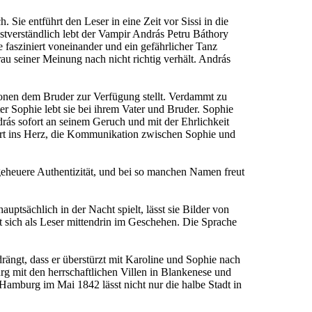
Sie entführt den Leser in eine Zeit vor Sissi in die
stverständlich lebt der Vampir András Petru Báthory
e fasziniert voneinander und ein gefährlicher Tanz
rau seiner Meinung nach nicht richtig verhält. András
tionen dem Bruder zur Verfügung stellt. Verdammt zu
r Sophie lebt sie bei ihrem Vater und Bruder. Sophie
ndrás sofort an seinem Geruch und mit der Ehrlichkeit
fort ins Herz, die Kommunikation zwischen Sophie und
geheuere Authentizität, und bei so manchen Namen freut
ptsächlich in der Nacht spielt, lässt sie Bilder von
 sich als Leser mittendrin im Geschehen. Die Sprache
rängt, dass er überstürzt mit Karoline und Sophie nach
rg mit den herrschaftlichen Villen in Blankenese und
Hamburg im Mai 1842 lässt nicht nur die halbe Stadt in