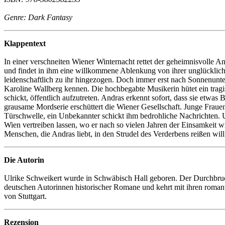
Genre: Dark Fantasy
Klappentext
In einer verschneiten Wiener Winternacht rettet der geheimnisvolle 
und findet in ihm eine willkommene Ablenkung von ihrer unglücklich
leidenschaftlich zu ihr hingezogen. Doch immer erst nach Sonnenunterg
Karoline Wallberg kennen. Die hochbegabte Musikerin hütet ein tragis
schickt, öffentlich aufzutreten. Andras erkennt sofort, dass sie etwas
grausame Mordserie erschüttert die Wiener Gesellschaft. Junge Frauen
Türschwelle, ein Unbekannter schickt ihm bedrohliche Nachrichten. Und
Wien vertreiben lassen, wo er nach so vielen Jahren der Einsamkeit wie
Menschen, die Andras liebt, in den Strudel des Verderbens reißen will
Die Autorin
Ulrike Schweikert wurde in Schwäbisch Hall geboren. Der Durchbruch a
deutschen Autorinnen historischer Romane und kehrt mit ihren romant
von Stuttgart.
Rezension