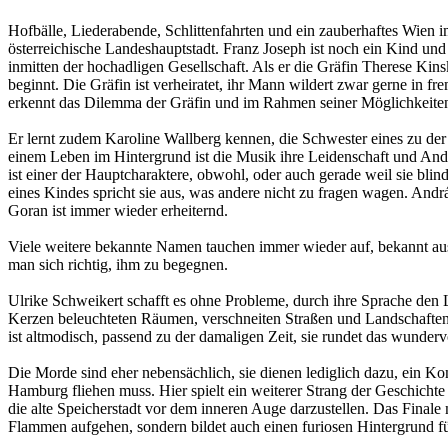
Hofbälle, Liederabende, Schlittenfahrten und ein zauberhaftes Wien im
österreichische Landeshauptstadt. Franz Joseph ist noch ein Kind und
inmitten der hochadligen Gesellschaft. Als er die Gräfin Therese Kins
beginnt. Die Gräfin ist verheiratet, ihr Mann wildert zwar gerne in f
erkennt das Dilemma der Gräfin und im Rahmen seiner Möglichkeiten v
Er lernt zudem Karoline Wallberg kennen, die Schwester eines zu der
einem Leben im Hintergrund ist die Musik ihre Leidenschaft und Andr
ist einer der Hauptcharaktere, obwohl, oder auch gerade weil sie blin
eines Kindes spricht sie aus, was andere nicht zu fragen wagen. And
Goran ist immer wieder erheiternd.
Viele weitere bekannte Namen tauchen immer wieder auf, bekannt aus 
man sich richtig, ihm zu begegnen.
Ulrike Schweikert schafft es ohne Probleme, durch ihre Sprache den Le
Kerzen beleuchteten Räumen, verschneiten Straßen und Landschaften, 
ist altmodisch, passend zu der damaligen Zeit, sie rundet das wunder
Die Morde sind eher nebensächlich, sie dienen lediglich dazu, ein K
Hamburg fliehen muss. Hier spielt ein weiterer Strang der Geschichte
die alte Speicherstadt vor dem inneren Auge darzustellen. Das Finale
Flammen aufgehen, sondern bildet auch einen furiosen Hintergrund fü