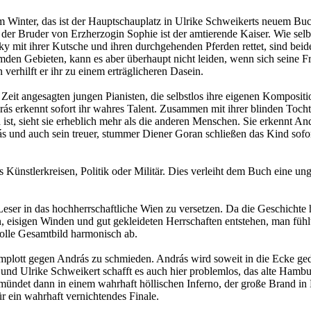
 Winter, das ist der Hauptschauplatz in Ulrike Schweikerts neuem Buch. 
 der Bruder von Erzherzogin Sophie ist der amtierende Kaiser. Wie selb
ky mit ihrer Kutsche und ihren durchgehenden Pferden rettet, sind beid
remden Gebieten, kann es aber überhaupt nicht leiden, wenn sich seine F
erhilft er ihr zu einem erträglicheren Dasein.
 Zeit angesagten jungen Pianisten, die selbstlos ihre eigenen Komposi
ás erkennt sofort ihr wahres Talent. Zusammen mit ihrer blinden Tochte
d ist, sieht sie erheblich mehr als die anderen Menschen. Sie erkennt A
rás und auch sein treuer, stummer Diener Goran schließen das Kind so
Künstlerkreisen, Politik oder Militär. Dies verleiht dem Buch eine un
ser in das hochherrschaftliche Wien zu versetzen. Da die Geschichte hau
eisigen Winden und gut gekleideten Herrschaften entstehen, man fühlt
volle Gesamtbild harmonisch ab.
omplott gegen András zu schmieden. András wird soweit in die Ecke ged
 und Ulrike Schweikert schafft es auch hier problemlos, das alte Hambu
 mündet dann in einem wahrhaft höllischen Inferno, der große Brand in 
r ein wahrhaft vernichtendes Finale.