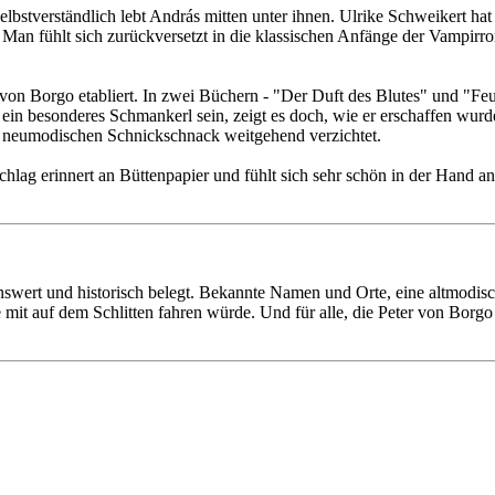
elbstverständlich lebt András mitten unter ihnen. Ulrike Schweikert ha
le. Man fühlt sich zurückversetzt in die klassischen Anfänge der Vamp
von Borgo etabliert. In zwei Büchern - "Der Duft des Blutes" und "Feu
ein besonderes Schmankerl sein, zeigt es doch, wie er erschaffen wurd
 auf neumodischen Schnickschnack weitgehend verzichtet.
chlag erinnert an Büttenpapier und fühlt sich sehr schön in der Hand 
wert und historisch belegt. Bekannte Namen und Orte, eine altmodisch
 mit auf dem Schlitten fahren würde. Und für alle, die Peter von Borgo