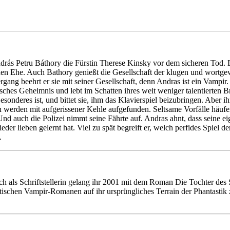
András Petru Báthory die Fürstin Therese Kinsky vor dem sicheren Tod. 
en Ehe. Auch Bathory genießt die Gesellschaft der klugen und wortgew
ang beehrt er sie mit seiner Gesellschaft, denn Andras ist ein Vampir. D
ches Geheimnis und lebt im Schatten ihres weit weniger talentierten Br
 Besonderes ist, und bittet sie, ihm das Klavierspiel beizubringen. Aber
 werden mit aufgerissener Kehle aufgefunden. Seltsame Vorfälle häufen 
 auch die Polizei nimmt seine Fährte auf. Andras ahnt, dass seine eige
der lieben gelernt hat. Viel zu spät begreift er, welch perfides Spiel d
.
ls Schriftstellerin gelang ihr 2001 mit dem Roman Die Tochter des Sal
ischen Vampir-Romanen auf ihr ursprüngliches Terrain der Phantastik z