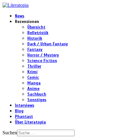
News
Rezensionen
Übersicht
Belletristik
Historik
Dark / Urban Fantasy
Fantasy
Horror / Mystery
Science Fiction
Thriller
Krimi
Comic
Manga
Anime
Sachbuch
Sonstiges
Interviews
Blog
Phantast
Über Literatopia
Suchen