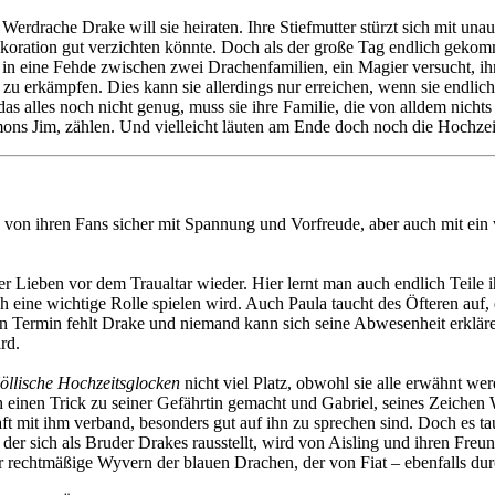
 Werdrache Drake will sie heiraten. Ihre Stiefmutter stürzt sich mit un
koration gut verzichten könnte. Doch als der große Tag endlich gekommen
 in eine Fehde zwischen zwei Drachenfamilien, ein Magier versucht, ihr
u zu erkämpfen. Dies kann sie allerdings nur erreichen, wenn sie endl
das alles noch nicht genug, muss sie ihre Familie, die von alldem nicht
ämons Jim, zählen. Und vielleicht läuten am Ende doch noch die Hochzei
von ihren Fans sicher mit Spannung und Vorfreude, aber auch mit ein 
er Lieben vor dem Traualtar wieder. Hier lernt man auch endlich Teile 
eine wichtige Rolle spielen wird. Auch Paula taucht des Öfteren auf, 
ten Termin fehlt Drake und niemand kann sich seine Abwesenheit erklä
rd.
öllische Hochzeitsglocken
nicht viel Platz, obwohl sie alle erwähnt wer
h einen Trick zu seiner Gefährtin gemacht und Gabriel, seines Zeichen W
ft mit ihm verband, besonders gut auf ihn zu sprechen sind. Doch es t
der sich als Bruder Drakes rausstellt, wird von Aisling und ihren Freu
 rechtmäßige Wyvern der blauen Drachen, der von Fiat – ebenfalls dur