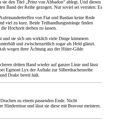
sie den Titel „Prinz von Abbadon“ ablegt. Und diesen
rsten Band der Reihe gezogen. Nur soviel sei verraten: Es
n Aufeinandertreffen von Fiat und Bastian keine Rede
viel zu kurz. Beide Teilhandlungsstränge finden
die Hochzeit drehen zu lassen.
 ist und sie sich um wirklich viele Dinge kümmern
nterhält und zwischenzeitlich sogar als Held glänzt.
 Ash wegen ihrer Ächtung aus der Hüter-Gilde
heren dritten Band wieder auf ganzer Linie und lässt
bei Egmont Lyx der Auftakt zur Silberdrachenreihe
und Drake bereit hält.
en Drachen zu einem passenden Ende. Nicht
e Hindernisse und lässt sie diese mit Bravour meistern.