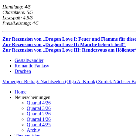
Handlung: 4/5
Charaktere: 5/5
Lesespaß: 4,5/5
Preis/Leistung: 4/5
Zur Rezension von „Dragon Love I: Feuer und Flamme für die
Zur Rezension von „Dragon Love II: Manche lieben’s heiß“
Zur Rezension von „Dragon Love III: Rendezvous am Höllentor
Gestaltwandler
Romantic Fantasy
Drachen
Vorheriger Beitrag: Nachtseelen (Olga A. Krouk)
Zurück
Nächster Be
Home
Neuerscheinungen
Quartal 4/26
Quartal 3/26
Quartal 2/26
Quartal 1/26
Quartal 4/25
Archiv
Themenlisten