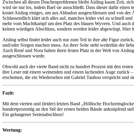
Zwischen all diesen Drachenproblemen bleibt Aisling kaum Zeit, si
wird sie nur los, indem Bael sie ausschließt. Dass dieser dafür einen 
kostet Aisling einiges, um aus Abbadon ausgeschlossen und von der 
Schlussendlich klärt sich alles auf, manches leider viel zu schnell u
mehr vom Machtkampf um den Platz des blauen Wyvern. Und auch der
keinen würdigen Abschluss, sondern werden leider abgewürgt. Hier h
Aisling selbst findet leider auch nur zum Teil in ihre alte Figur zur
und/oder Sorgen machen muss. An ihrer Seite steht weiterhin der lieb
Auch René und Nora haben ihren festen Platz in der Welt von Aisling
ausgeschlossen wurde.
Obwohl auch der vierte Band nicht zu hundert Prozent mit den ersten
ihre Leser mit einem weinenden und einem lachenden Auge zurück – D
erscheinen, die ein Wiedersehen mit Gabriel Tauhou verspricht und sic
Fazit:
Mit dem vierten und (leider) letzten Band „Höllische Hochzeitsgloc
hundertprozentig an den Stil der ersten beiden Bände anknüpfend stell
Ein gelungener Serienabschluss!
Wertung: