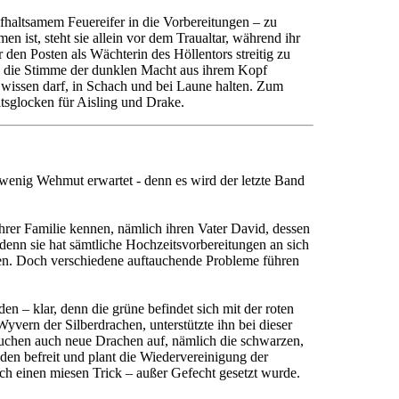
aufhaltsamem Feuereifer in die Vorbereitungen – zu
 ist, steht sie allein vor dem Traualtar, während ihr
 den Posten als Wächterin des Höllentors streitig zu
ich die Stimme der dunklen Macht aus ihrem Kopf
s wissen darf, in Schach und bei Laune halten. Zum
tsglocken für Aisling und Drake.
wenig Wehmut erwartet - denn es wird der letzte Band
ihrer Familie kennen, nämlich ihren Vater David, dessen
denn sie hat sämtliche Hochzeitsvorbereitungen an sich
ren. Doch verschiedene auftauchende Probleme führen
den – klar, denn die grüne befindet sich mit der roten
yvern der Silberdrachen, unterstützte ihn bei dieser
auchen auch neue Drachen auf, nämlich die schwarzen,
nden befreit und plant die Wiedervereinigung der
ch einen miesen Trick – außer Gefecht gesetzt wurde.