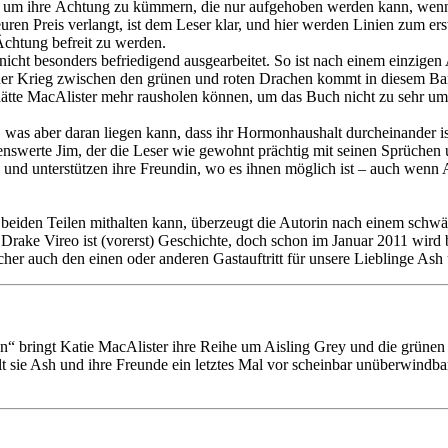
ch um ihre Ächtung zu kümmern, die nur aufgehoben werden kann, wenn 
teuren Preis verlangt, ist dem Leser klar, und hier werden Linien zum e
Ächtung befreit zu werden.
nd nicht besonders befriedigend ausgearbeitet. So ist nach einem einzige
 Krieg zwischen den grünen und roten Drachen kommt in diesem Band 
ätte MacAlister mehr rausholen können, um das Buch nicht zu sehr um 
ück, was aber daran liegen kann, dass ihr Hormonhaushalt durcheinander
enswerte Jim, der die Leser wie gewohnt prächtig mit seinen Sprüchen u
 und unterstützen ihre Freundin, wo es ihnen möglich ist – auch wenn
 beiden Teilen mithalten kann, überzeugt die Autorin nach einem schwäc
rake Vireo ist (vorerst) Geschichte, doch schon im Januar 2011 wird 
her auch den einen oder anderen Gastauftritt für unsere Lieblinge Ash 
ken“ bringt Katie MacAlister ihre Reihe um Aisling Grey und die grün
t sie Ash und ihre Freunde ein letztes Mal vor scheinbar unüberwindbar