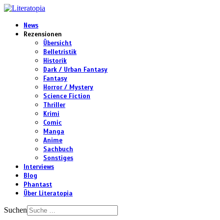
News
Rezensionen
Übersicht
Belletristik
Historik
Dark / Urban Fantasy
Fantasy
Horror / Mystery
Science Fiction
Thriller
Krimi
Comic
Manga
Anime
Sachbuch
Sonstiges
Interviews
Blog
Phantast
Über Literatopia
Suchen