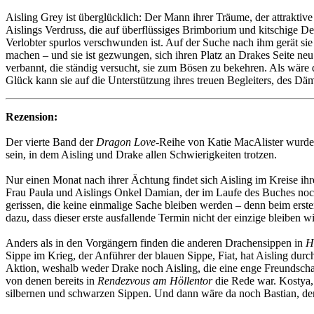
Aisling Grey ist überglücklich: Der Mann ihrer Träume, der attraktive
Aislings Verdruss, die auf überflüssiges Brimborium und kitschige De
Verlobter spurlos verschwunden ist. Auf der Suche nach ihm gerät sie
machen – und sie ist gezwungen, sich ihren Platz an Drakes Seite ne
verbannt, die ständig versucht, sie zum Bösen zu bekehren. Als wäre 
Glück kann sie auf die Unterstützung ihres treuen Begleiters, des D
Rezension:
Der vierte Band der
Dragon Love
-Reihe von Katie MacAlister wurde 
sein, in dem Aisling und Drake allen Schwierigkeiten trotzen.
Nur einen Monat nach ihrer Ächtung findet sich Aisling im Kreise ihr
Frau Paula und Aislings Onkel Damian, der im Laufe des Buches noch 
gerissen, die keine einmalige Sache bleiben werden – denn beim ers
dazu, dass dieser erste ausfallende Termin nicht der einzige bleiben wi
Anders als in den Vorgängern finden die anderen Drachensippen in
H
Sippe im Krieg, der Anführer der blauen Sippe, Fiat, hat Aisling durc
Aktion, weshalb weder Drake noch Aisling, die eine enge Freundscha
von denen bereits in
Rendezvous am Höllentor
die Rede war. Kostya, 
silbernen und schwarzen Sippen. Und dann wäre da noch Bastian, der