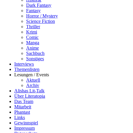
Dark Fantasy
Fantasy
Horror / Mystery
Science Fiction
Thriller
Krimi
Comic
Manga
Anime
Sachbuch
Sonstiges
Interviews
Themenlisten
Lesungen / Events
Aktuell
Archiv
Alishas Lit-Talk
Über Literatopia
Das Team
Mitarbeit
Phantast
Links
Gewinnspiel
Impressum