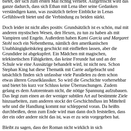
bietet, der sich zum ersten Mal richtig verliebt. Aufgefrischt wird das
ganze dadurch, dass sich Ethan mit Lena über seine Gedanken
verständigen kann, was zusätzlich tiefere Einblicke in Lenas
Gefühlswelt bietet und die Verbindung zu beiden stärkt.
Doch leider ist nicht alles positiv. Grundsätzlich ist es schön, mal mit
anderen mystischen Wesen, den Hexen, zu tun zu haben als mit
Vampiren und Engeln. Außerdem haben
Kami Garcia und Margaret
Stohl
noch ein Nebenthema, nämlich den amerikanischen
Unabhängigkeitskrieg geschickt mit einfließen lassen, aber die
Grundidee ist abgekupfert. Ein Mädchen mit magischen,
telekinetischen Fähigkeiten, das keine Freunde hat und an der
Schule wie eine Aussätzige behandelt wird, ist nicht neu. Schon
Stephan King hat diese Thematik mit Carrie aufgebracht und
tatsächlich finden sich unfassbar viele Parallelen zu dem schon
etwas älteren Gruselklassiker. So wird die Geschichte vorhersehbar
und bietet bis kurz vor Schluss keine Überraschungen. Zudem
gelang es dem Autorenteam nicht, die nötige Spannung aufzubauen.
Das liegt zum einen an der weniger subtilen Art auf bestimmte Ziele
hinzuarbeiten, zum anderen stockt der Geschichtsfluss im Mittelteil
sehr und die Handlung kommt nur schleppend voran. Da heißts
durchbeißen, denn zum Ende wird man dann doch feststellen, dass
der ein oder andere nicht das ist, was er zu sein vorgegeben hat.
Bleibt zu sagen, dass der Roman nicht wirklich in sich