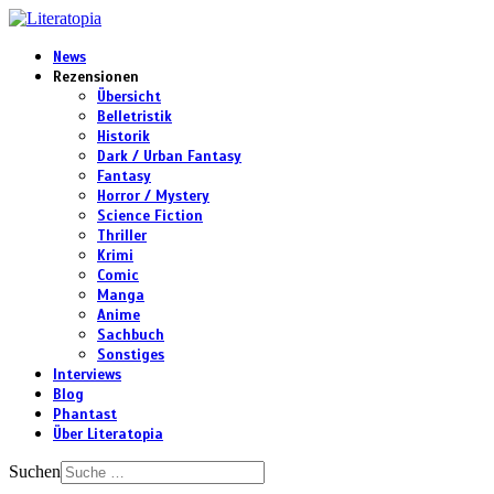
News
Rezensionen
Übersicht
Belletristik
Historik
Dark / Urban Fantasy
Fantasy
Horror / Mystery
Science Fiction
Thriller
Krimi
Comic
Manga
Anime
Sachbuch
Sonstiges
Interviews
Blog
Phantast
Über Literatopia
Suchen