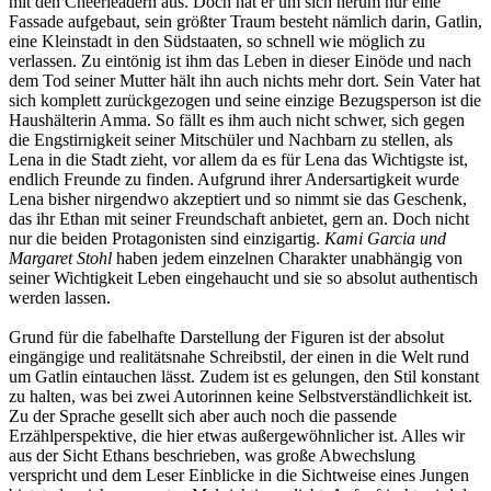
mit den Cheerleadern aus. Doch hat er um sich herum nur eine
Fassade aufgebaut, sein größter Traum besteht nämlich darin, Gatlin,
eine Kleinstadt in den Südstaaten, so schnell wie möglich zu
verlassen. Zu eintönig ist ihm das Leben in dieser Einöde und nach
dem Tod seiner Mutter hält ihn auch nichts mehr dort. Sein Vater hat
sich komplett zurückgezogen und seine einzige Bezugsperson ist die
Haushälterin Amma. So fällt es ihm auch nicht schwer, sich gegen
die Engstirnigkeit seiner Mitschüler und Nachbarn zu stellen, als
Lena in die Stadt zieht, vor allem da es für Lena das Wichtigste ist,
endlich Freunde zu finden. Aufgrund ihrer Andersartigkeit wurde
Lena bisher nirgendwo akzeptiert und so nimmt sie das Geschenk,
das ihr Ethan mit seiner Freundschaft anbietet, gern an. Doch nicht
nur die beiden Protagonisten sind einzigartig.
Kami Garcia und
Margaret Stohl
haben jedem einzelnen Charakter unabhängig von
seiner Wichtigkeit Leben eingehaucht und sie so absolut authentisch
werden lassen.
Grund für die fabelhafte Darstellung der Figuren ist der absolut
eingängige und realitätsnahe Schreibstil, der einen in die Welt rund
um Gatlin eintauchen lässt. Zudem ist es gelungen, den Stil konstant
zu halten, was bei zwei Autorinnen keine Selbstverständlichkeit ist.
Zu der Sprache gesellt sich aber auch noch die passende
Erzählperspektive, die hier etwas außergewöhnlicher ist. Alles wir
aus der Sicht Ethans beschrieben, was große Abwechslung
verspricht und dem Leser Einblicke in die Sichtweise eines Jungen