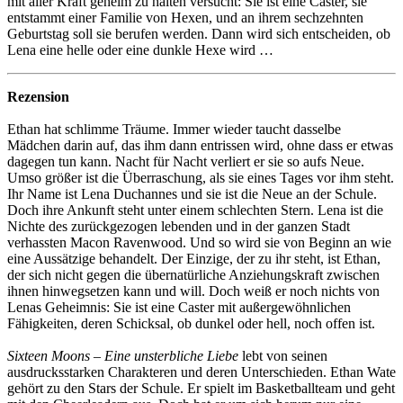
mit aller Kraft geheim zu halten versucht: Sie ist eine Caster, sie
entstammt einer Familie von Hexen, und an ihrem sechzehnten
Geburtstag soll sie berufen werden. Dann wird sich entscheiden, ob
Lena eine helle oder eine dunkle Hexe wird …
Rezension
Ethan hat schlimme Träume. Immer wieder taucht dasselbe
Mädchen darin auf, das ihm dann entrissen wird, ohne dass er etwas
dagegen tun kann. Nacht für Nacht verliert er sie so aufs Neue.
Umso größer ist die Überraschung, als sie eines Tages vor ihm steht.
Ihr Name ist Lena Duchannes und sie ist die Neue an der Schule.
Doch ihre Ankunft steht unter einem schlechten Stern. Lena ist die
Nichte des zurückgezogen lebenden und in der ganzen Stadt
verhassten Macon Ravenwood. Und so wird sie von Beginn an wie
eine Aussätzige behandelt. Der Einzige, der zu ihr steht, ist Ethan,
der sich nicht gegen die übernatürliche Anziehungskraft zwischen
ihnen hinwegsetzen kann und will. Doch weiß er noch nichts von
Lenas Geheimnis: Sie ist eine Caster mit außergewöhnlichen
Fähigkeiten, deren Schicksal, ob dunkel oder hell, noch offen ist.
Sixteen Moons – Eine unsterbliche Liebe
lebt von seinen
ausdrucksstarken Charakteren und deren Unterschieden. Ethan Wate
gehört zu den Stars der Schule. Er spielt im Basketballteam und geht