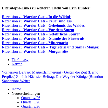
Literatopia-Links zu weiteren Titeln von Erin Hunter:
Rezension zu
Warrior Cats - In die Wildnis
Rezension zu
Warrior Cats - Feuer und Eis
Rezension zu
Warrior Cats - Geheimnis des Waldes
Rezension zu
Warrior Cats - Vor dem Sturm
Rezension zu
Warrior Cats - Gefährliche Spuren
Rezension zu
Warrior Cats – Stunde der Finsternis
Rezension zu
Warrior Cats - Mitternacht
Rezension zu
Warrior Cats – Tigerstern und Sasha (Manga)
Rezension zu
Warrior Cats - Morgenröte
Tierfantasy
Katzen
Vorheriger Beitrag: Magierdämmerung - Gegen die Zeit (Bernd
Perplies)
Zurück
Nächster Beitrag: Der Weg der Könige (Brandon
Sanderson)
Weiter
Home
Neuerscheinungen
Quartal 4/26
Quartal 3/26
Quartal 2/26