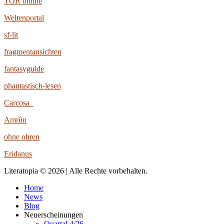
TOR online
Weltenportal
sf-lit
fragmentansichten
fantasyguide
phantastisch-lesen
Carcosa
Amrûn
ohne ohren
Eridanus
Literatopia © 2026 | Alle Rechte vorbehalten.
Home
News
Blog
Neuerscheinungen
Quartal 4/26