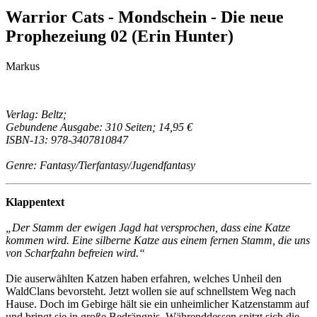
Warrior Cats - Mondschein - Die neue
Prophezeiung 02 (Erin Hunter)
Markus
Verlag: Beltz;
Gebundene Ausgabe: 310 Seiten; 14,95 €
ISBN-13: 978-3407810847
Genre: Fantasy/Tierfantasy/Jugendfantasy
Klappentext
„Der Stamm der ewigen Jagd hat versprochen, dass eine Katze
kommen wird. Eine silberne Katze aus einem fernen Stamm, die uns
von Scharfzahn befreien wird.“
Die auserwählten Katzen haben erfahren, welches Unheil den
WaldClans bevorsteht. Jetzt wollen sie auf schnellstem Weg nach
Hause. Doch im Gebirge hält sie ein unheimlicher Katzenstamm auf
und bringt sie in große Bedrängnis. Währenddessen spitzt sich die