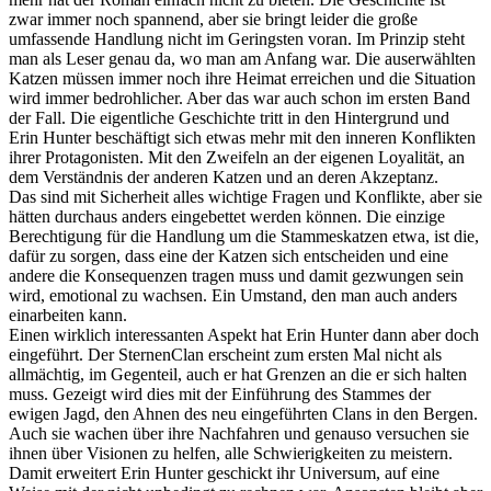
zwar immer noch spannend, aber sie bringt leider die große
umfassende Handlung nicht im Geringsten voran. Im Prinzip steht
man als Leser genau da, wo man am Anfang war. Die auserwählten
Katzen müssen immer noch ihre Heimat erreichen und die Situation
wird immer bedrohlicher. Aber das war auch schon im ersten Band
der Fall. Die eigentliche Geschichte tritt in den Hintergrund und
Erin Hunter beschäftigt sich etwas mehr mit den inneren Konflikten
ihrer Protagonisten. Mit den Zweifeln an der eigenen Loyalität, an
dem Verständnis der anderen Katzen und an deren Akzeptanz.
Das sind mit Sicherheit alles wichtige Fragen und Konflikte, aber sie
hätten durchaus anders eingebettet werden können. Die einzige
Berechtigung für die Handlung um die Stammeskatzen etwa, ist die,
dafür zu sorgen, dass eine der Katzen sich entscheiden und eine
andere die Konsequenzen tragen muss und damit gezwungen sein
wird, emotional zu wachsen. Ein Umstand, den man auch anders
einarbeiten kann.
Einen wirklich interessanten Aspekt hat Erin Hunter dann aber doch
eingeführt. Der SternenClan erscheint zum ersten Mal nicht als
allmächtig, im Gegenteil, auch er hat Grenzen an die er sich halten
muss. Gezeigt wird dies mit der Einführung des Stammes der
ewigen Jagd, den Ahnen des neu eingeführten Clans in den Bergen.
Auch sie wachen über ihre Nachfahren und genauso versuchen sie
ihnen über Visionen zu helfen, alle Schwierigkeiten zu meistern.
Damit erweitert Erin Hunter geschickt ihr Universum, auf eine