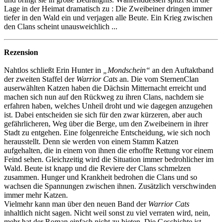
Lage in der Heimat dramatisch zu : Die Zweibeiner dringen immer
tiefer in den Wald ein und verjagen alle Beute. Ein Krieg zwischen
den Clans scheint unausweichlich ...
Rezension
Nahtlos schließt Erin Hunter in
„Mondschein“
an den Auftaktband
der zweiten Staffel der
Warrior Cats
an. Die vom SternenClan
auserwählten Katzen haben die Dächsin Mitternacht erreicht und
machen sich nun auf den Rückweg zu ihren Clans, nachdem sie
erfahren haben, welches Unheil droht und wie dagegen anzugehen
ist. Dabei entscheiden sie sich für den zwar kürzeren, aber auch
gefährlicheren, Weg über die Berge, um den Zweibeinern in ihrer
Stadt zu entgehen. Eine folgenreiche Entscheidung, wie sich noch
herausstellt. Denn sie werden von einem Stamm Katzen
aufgehalten, die in einem von ihnen die erhoffte Rettung vor einem
Feind sehen. Gleichzeitig wird die Situation immer bedrohlicher im
Wald. Beute ist knapp und die Reviere der Clans schmelzen
zusammen. Hunger und Krankheit bedrohen die Clans und so
wachsen die Spannungen zwischen ihnen. Zusätzlich verschwinden
immer mehr Katzen.
Vielmehr kann man über den neuen Band der
Warrior Cats
inhaltlich nicht sagen. Nicht weil sonst zu viel verraten wird, nein,
mehr hat der Roman einfach nicht zu bieten. Die Geschichte ist