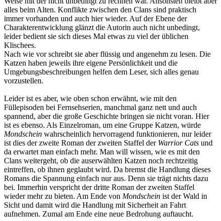
Weise mit der nicht unbedingt zu rechnen war. Ansonsten bleibt aber
alles beim Alten. Konflikte zwischen den Clans sind praktisch
immer vorhanden und auch hier wieder. Auf der Ebene der
Charakterentwicklung glänzt die Autorin auch nicht unbedingt,
leider bedient sie sich dieses Mal etwas zu viel der üblichen
Klischees.
Nach wie vor schreibt sie aber flüssig und angenehm zu lesen. Die
Katzen haben jeweils ihre eigene Persönlichkeit und die
Umgebungsbeschreibungen helfen dem Leser, sich alles genau
vorzustellen.
Leider ist es aber, wie oben schon erwähnt, wie mit den
Füllepisoden bei Fernsehserien, manchmal ganz nett und auch
spannend, aber die große Geschichte bringen sie nicht voran. Hier
ist es ebenso. Als Einzelroman, um eine Gruppe Katzen, würde
Mondschein
wahrscheinlich hervorragend funktionieren, nur leider
ist dies der zweite Roman der zweiten Staffel der
Warrior Cats
und
da erwartet man einfach mehr. Man will wissen, wie es mit den
Clans weitergeht, ob die auserwählten Katzen noch rechtzeitig
eintreffen, ob ihnen geglaubt wird. Da bremst die Handlung dieses
Romans die Spannung einfach nur aus. Denn sie trägt nichts dazu
bei. Immerhin verspricht der dritte Roman der zweiten Staffel
wieder mehr zu bieten. Am Ende von
Mondschein
ist der Wald in
Sicht und damit wird die Handlung mit Sicherheit an Fahrt
aufnehmen. Zumal am Ende eine neue Bedrohung auftaucht.