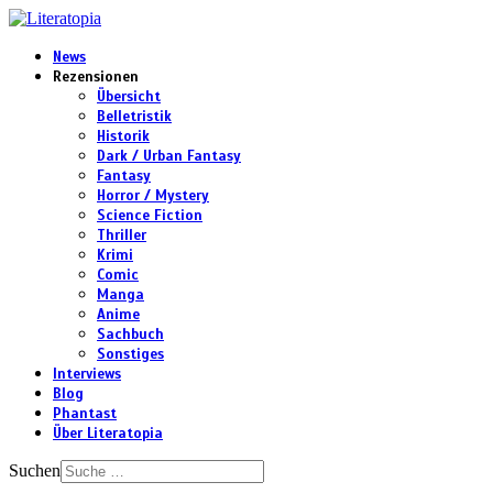
News
Rezensionen
Übersicht
Belletristik
Historik
Dark / Urban Fantasy
Fantasy
Horror / Mystery
Science Fiction
Thriller
Krimi
Comic
Manga
Anime
Sachbuch
Sonstiges
Interviews
Blog
Phantast
Über Literatopia
Suchen