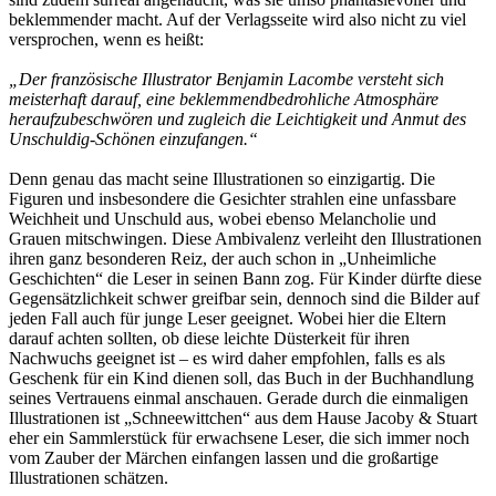
beklemmender macht. Auf der Verlagsseite wird also nicht zu viel
versprochen, wenn es heißt:
„Der französische Illustrator Benjamin Lacombe versteht sich
meisterhaft darauf, eine beklemmendbedrohliche Atmosphäre
heraufzubeschwören und zugleich die Leichtigkeit und Anmut des
Unschuldig-Schönen einzufangen.“
Denn genau das macht seine Illustrationen so einzigartig. Die
Figuren und insbesondere die Gesichter strahlen eine unfassbare
Weichheit und Unschuld aus, wobei ebenso Melancholie und
Grauen mitschwingen. Diese Ambivalenz verleiht den Illustrationen
ihren ganz besonderen Reiz, der auch schon in „Unheimliche
Geschichten“ die Leser in seinen Bann zog. Für Kinder dürfte diese
Gegensätzlichkeit schwer greifbar sein, dennoch sind die Bilder auf
jeden Fall auch für junge Leser geeignet. Wobei hier die Eltern
darauf achten sollten, ob diese leichte Düsterkeit für ihren
Nachwuchs geeignet ist – es wird daher empfohlen, falls es als
Geschenk für ein Kind dienen soll, das Buch in der Buchhandlung
seines Vertrauens einmal anschauen. Gerade durch die einmaligen
Illustrationen ist „Schneewittchen“ aus dem Hause Jacoby & Stuart
eher ein Sammlerstück für erwachsene Leser, die sich immer noch
vom Zauber der Märchen einfangen lassen und die großartige
Illustrationen schätzen.