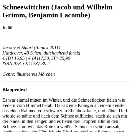
Schneewittchen (Jacob und Wilhelm
Grimm, Benjamin Lacombe)
Judith
Jacoby & Stuart (August 2011)
Hardcover, 48 Seiten, durchgehend farbig
€ [D] 16,95 | € [A]17,50, SFr 25,90
ISBN 978-3-941787-39-1
Genre: illustriertes Märchen
Klappentext
Es war einmal mitten im Winter, und die Schneeflocken fielen wie
Federn vom Himmel herab. Da saß eine Königin an einem Fenster,
das einen Rahmen von schwarzem Ebenholz hatte, und nähte. Und
wie sie so nähte und nach dem Schnee aufblickte, stach sie sich mit
der Nadel in den Finger, und es fielen drei Tropfen Blut in den
Schnee. Und weil das Rote im weißen Schnee so schön aussah,
dachte sie bei sich: Hätt‘ ich ein Kind, so weiß wie Schnee, so rot