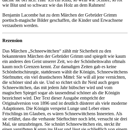
wie Blut und so schwarz wie das Holz an dem Rahmen!
Benjamin Lacombe hat zu dem Märchen der Gebrüder Grimm
poetisch-magische Bilder geschaffen, die Kinder und Erwachsene
verzaubern werden.
Rezension
Das Märchen „Schneewittchen“ zählt mir Sicherheit zu den
bekanntesten Märchen der Gebrüder Grimm und spiegelt wie kaum
ein anderes den Geist unserer Zeit, wo der Schönheitswahn oftmals
kaum noch Grenzen kennt. Zur damaligen Zeiten gab es keine
Schönheitschirurgie, stattdessen wählt die Königin, Schneewittchens
Stiefmutter, ein viel drastischeres Mittel: Sie will all jene vernichten,
die schöner sind als sie. Und so richtet sich ihr Neid auch gegen
Schneewittchen, das mit jedem Jahr hübscher wird und vom
magischen Spiegel sogar als tausendmal schöner als die Königin
bezeichnet wird. Der Text dieser Ausgabe entspricht der
Originalversion von 1896 und ist deutlich düsterer als viele moderne
Adaptionen. Die Königin verspeist Lunge und Leber eines
Frischlings im Glauben, es wären Schneewittchens Innereien. Als
sie erfährt, dass die verhasste Stieftochter noch lebt, versucht sie drei
Mal, sie umzubringen. Sie schnürt Schneewittchen ein, steckt ihr
einen vergifteten Kamm ins Haar und lässt sie schließlich von einem