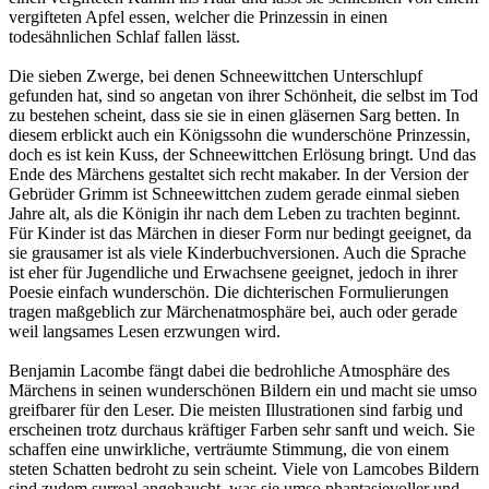
vergifteten Apfel essen, welcher die Prinzessin in einen
todesähnlichen Schlaf fallen lässt.
Die sieben Zwerge, bei denen Schneewittchen Unterschlupf
gefunden hat, sind so angetan von ihrer Schönheit, die selbst im Tod
zu bestehen scheint, dass sie sie in einen gläsernen Sarg betten. In
diesem erblickt auch ein Königssohn die wunderschöne Prinzessin,
doch es ist kein Kuss, der Schneewittchen Erlösung bringt. Und das
Ende des Märchens gestaltet sich recht makaber. In der Version der
Gebrüder Grimm ist Schneewittchen zudem gerade einmal sieben
Jahre alt, als die Königin ihr nach dem Leben zu trachten beginnt.
Für Kinder ist das Märchen in dieser Form nur bedingt geeignet, da
sie grausamer ist als viele Kinderbuchversionen. Auch die Sprache
ist eher für Jugendliche und Erwachsene geeignet, jedoch in ihrer
Poesie einfach wunderschön. Die dichterischen Formulierungen
tragen maßgeblich zur Märchenatmosphäre bei, auch oder gerade
weil langsames Lesen erzwungen wird.
Benjamin Lacombe fängt dabei die bedrohliche Atmosphäre des
Märchens in seinen wunderschönen Bildern ein und macht sie umso
greifbarer für den Leser. Die meisten Illustrationen sind farbig und
erscheinen trotz durchaus kräftiger Farben sehr sanft und weich. Sie
schaffen eine unwirkliche, verträumte Stimmung, die von einem
steten Schatten bedroht zu sein scheint. Viele von Lamcobes Bildern
sind zudem surreal angehaucht, was sie umso phantasievoller und