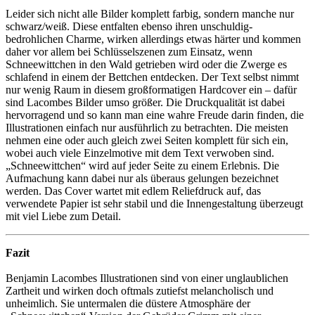
Leider sich nicht alle Bilder komplett farbig, sondern manche nur
schwarz/weiß. Diese entfalten ebenso ihren unschuldig-
bedrohlichen Charme, wirken allerdings etwas härter und kommen
daher vor allem bei Schlüsselszenen zum Einsatz, wenn
Schneewittchen in den Wald getrieben wird oder die Zwerge es
schlafend in einem der Bettchen entdecken. Der Text selbst nimmt
nur wenig Raum in diesem großformatigen Hardcover ein – dafür
sind Lacombes Bilder umso größer. Die Druckqualität ist dabei
hervorragend und so kann man eine wahre Freude darin finden, die
Illustrationen einfach nur ausführlich zu betrachten. Die meisten
nehmen eine oder auch gleich zwei Seiten komplett für sich ein,
wobei auch viele Einzelmotive mit dem Text verwoben sind.
„Schneewittchen“ wird auf jeder Seite zu einem Erlebnis. Die
Aufmachung kann dabei nur als überaus gelungen bezeichnet
werden. Das Cover wartet mit edlem Reliefdruck auf, das
verwendete Papier ist sehr stabil und die Innengestaltung überzeugt
mit viel Liebe zum Detail.
Fazit
Benjamin Lacombes Illustrationen sind von einer unglaublichen
Zartheit und wirken doch oftmals zutiefst melancholisch und
unheimlich. Sie untermalen die düstere Atmosphäre der