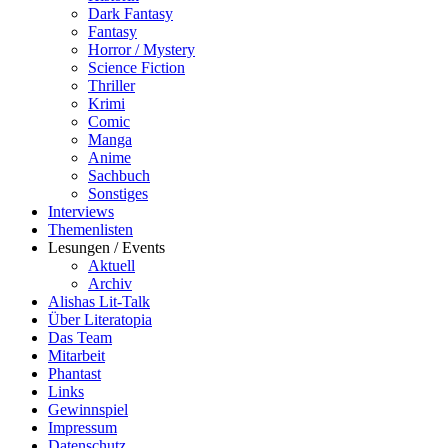
Dark Fantasy
Fantasy
Horror / Mystery
Science Fiction
Thriller
Krimi
Comic
Manga
Anime
Sachbuch
Sonstiges
Interviews
Themenlisten
Lesungen / Events
Aktuell
Archiv
Alishas Lit-Talk
Über Literatopia
Das Team
Mitarbeit
Phantast
Links
Gewinnspiel
Impressum
Datenschutz