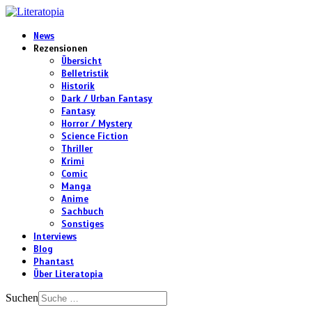
News
Rezensionen
Übersicht
Belletristik
Historik
Dark / Urban Fantasy
Fantasy
Horror / Mystery
Science Fiction
Thriller
Krimi
Comic
Manga
Anime
Sachbuch
Sonstiges
Interviews
Blog
Phantast
Über Literatopia
Suchen