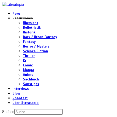
News
Rezensionen
Übersicht
Belletristik
Historik
Dark / Urban Fantasy
Fantasy
Horror / Mystery
Science Fiction
Thriller
Krimi
Comic
Manga
Anime
Sachbuch
Sonstiges
Interviews
Blog
Phantast
Über Literatopia
Suchen