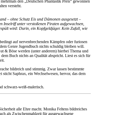
ts mehrmals den „Deutschen Phantastik Preis“ gewonnen
lten versteht.
mland – ohne Schutz Eis und Dämonen ausgesetzt –
n Inselriff unter verstoßenen Piraten aufgewachsen,
spült wird: Durin, ein Kopfgeldjäger. Kein Zufall, wie
nbedingt auf nervenbrechenden Kämpfen oder furiosen
e dem Genre Jugendbuch nichts schuldig bleiben will.
d Gut & Böse werden (unter anderem) hierbei Thema und
em Buch nichts an Qualität abspricht. Liest es sich für
it.
prache bildreich und stimmig. Zwar lassen bestimmte
 sticht Saphrax, ein Wechselwesen, hervor, das dem
und schwarz-weiß-malerisch.
icherheit alle Ehre macht. Monika Feltens bildreiches
h auch als Zwischenmahlzeit für ausgewachsene