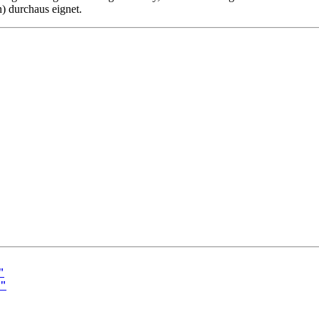
) durchaus eignet.
"
3"