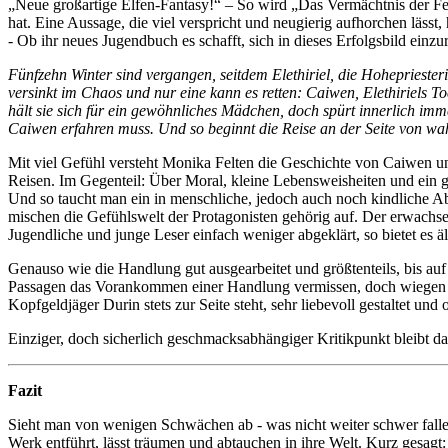
„Neue großartige Elfen-Fantasy!“ – So wird „Das Vermächtnis der F
hat. Eine Aussage, die viel verspricht und neugierig aufhorchen lässt, 
- Ob ihr neues Jugendbuch es schafft, sich in dieses Erfolgsbild einzu
Fünfzehn Winter sind vergangen, seitdem Elethiriel, die Hohepriest
versinkt im Chaos und nur eine kann es retten: Caiwen, Elethiriels T
hält sie sich für ein gewöhnliches Mädchen, doch spürt innerlich imm
Caiwen erfahren muss. Und so beginnt die Reise an der Seite von w
Mit viel Gefühl versteht Monika Felten die Geschichte von Caiwen 
Reisen. Im Gegenteil: Über Moral, kleine Lebensweisheiten und ein gu
Und so taucht man ein in menschliche, jedoch auch noch kindliche A
mischen die Gefühlswelt der Protagonisten gehörig auf. Der erwachsen
Jugendliche und junge Leser einfach weniger abgeklärt, so bietet es
Genauso wie die Handlung gut ausgearbeitet und größtenteils, bis au
Passagen das Vorankommen einer Handlung vermissen, doch wiegen Id
Kopfgeldjäger Durin stets zur Seite steht, sehr liebevoll gestaltet und 
Einziger, doch sicherlich geschmacksabhängiger Kritikpunkt bleibt da
Fazit
Sieht man von wenigen Schwächen ab - was nicht weiter schwer fallen
Werk entführt, lässt träumen und abtauchen in ihre Welt. Kurz gesag