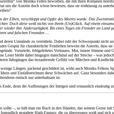
euerelfen“ von Monika Felten beworben, die mit ihren Romanen berei
hat uns die Autorin doch schon bewiesen, dass sie erstklassig zu unterha
reihen?
erin der Elben, verschleppt und Opfer des Meeres wurde. Das Zweistro
ochter. Doch diese weiß nichts von ihrem (Un)Glück. Auf einem einsame
er wieder ihre Andersartigkeit. Bis eines Tages ein Fremder an Land ge
ahren und falschen Freunden …
und deren Umstände zu vermitteln. Dabei ruht der Schwerpunkt nicht u
tes Gespür für charakterliche Feinheiten beweist die Autorin, dass si
bgründe. Vorurteile, fehlgeleitetes Vertrauen, Mut, innere Stimme un
e Leser bleibt dabei hingegen manchmal auf der Strecke – was jedoch d
 älteren Jahrgängen das bezaubernde Gefühl von Märchen und Kindlichke
f wenige Längen, packend geschildert ist, wirkt auch Monika Feltens S
een und Einfallsreichtum diese Schwächen auf. Ganz besonders dabei
obendrein einfach nur unterhaltsam ist.
s Ende, denn die Auflösungen der Intrigen sind erstaunlich eindeutig 
 sollte –, so hält man ein Buch in den Händen, das seinem Genre mit S
t: Jugendlich gestaltete High-Fantasy, die zu überzeugen weiß und sic