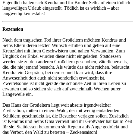
Eigentlich hatten sich Kendra und ihr Bruder Seth auf einen tödlich
langweiligen Urlaub eingestellt. Tödlich ist es wirklich – aber
langweilig keinesfalls!
Rezension
Nach dem tragischen Tod ihrer Großeltern möchten Kendras und
Seths Eltern deren letzten Wunsch erfüllen und gehen auf eine
Kreuzfahrt mit ihren Geschwistern und nahen Verwandten. Zum
Unglück der Enkel wurden diese nicht eingeladen. Stattdessen
werden sie zu den anderen Großeltern geschoben, väterlicherseits,
die, die nie jemand besucht. Als würde das nicht reichen, belauscht
Kendra ein Gespräch, bei dem schnell klar wird, dass ihre
Anwesenheit dort auch nicht sonderlich erwünscht ist.
Zweifelsohne ist nicht gerade die schönste Zeit in ihren Leben zu
erwarten und so stellen sie sich auf zweieinhalb Wochen purer
Langeweile ein.
Das Haus der Großeltern liegt weit abseits irgendwelcher
Zivilisation, mitten in einem Wald, der mit wenig einladenden
Schildern geschmückt ist, die Besucher verjagen sollen. Zusätzlich
ist Kendras und Seths Oma verreist und ihr Großvater hat kaum Zeit
für sie. Stattdessen bekommen sie Regeln aufs Auge gedrückt und
das Verbot, den Wald zu betreten – Zeckensaison!