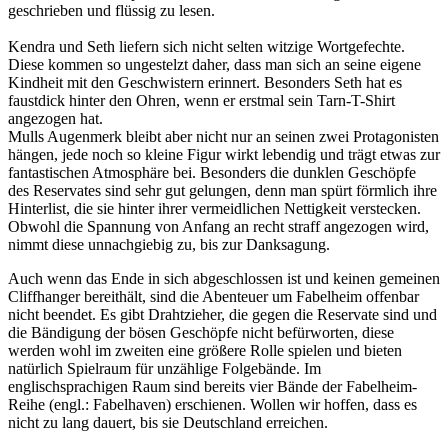
geschrieben und flüssig zu lesen.
Kendra und Seth liefern sich nicht selten witzige Wortgefechte.
Diese kommen so ungestelzt daher, dass man sich an seine eigene
Kindheit mit den Geschwistern erinnert. Besonders Seth hat es
faustdick hinter den Ohren, wenn er erstmal sein Tarn-T-Shirt
angezogen hat.
Mulls Augenmerk bleibt aber nicht nur an seinen zwei Protagonisten
hängen, jede noch so kleine Figur wirkt lebendig und trägt etwas zur
fantastischen Atmosphäre bei. Besonders die dunklen Geschöpfe
des Reservates sind sehr gut gelungen, denn man spürt förmlich ihre
Hinterlist, die sie hinter ihrer vermeidlichen Nettigkeit verstecken.
Obwohl die Spannung von Anfang an recht straff angezogen wird,
nimmt diese unnachgiebig zu, bis zur Danksagung.
Auch wenn das Ende in sich abgeschlossen ist und keinen gemeinen
Cliffhanger bereithält, sind die Abenteuer um Fabelheim offenbar
nicht beendet. Es gibt Drahtzieher, die gegen die Reservate sind und
die Bändigung der bösen Geschöpfe nicht befürworten, diese
werden wohl im zweiten eine größere Rolle spielen und bieten
natürlich Spielraum für unzählige Folgebände. Im
englischsprachigen Raum sind bereits vier Bände der Fabelheim-
Reihe (engl.: Fabelhaven) erschienen. Wollen wir hoffen, dass es
nicht zu lang dauert, bis sie Deutschland erreichen.