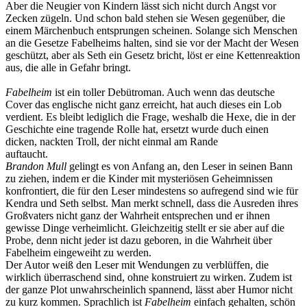
Aber die Neugier von Kindern lässt sich nicht durch Angst vor
Zecken zügeln. Und schon bald stehen sie Wesen gegenüber, die
einem Märchenbuch entsprungen scheinen. Solange sich Menschen
an die Gesetze Fabelheims halten, sind sie vor der Macht der Wesen
geschützt, aber als Seth ein Gesetz bricht, löst er eine Kettenreaktion
aus, die alle in Gefahr bringt.
Fabelheim
ist ein toller Debütroman. Auch wenn das deutsche
Cover das englische nicht ganz erreicht, hat auch dieses ein Lob
verdient. Es bleibt lediglich die Frage, weshalb die Hexe, die in der
Geschichte eine tragende Rolle hat, ersetzt wurde duch einen
dicken, nackten Troll, der nicht einmal am Rande
auftaucht.
Brandon Mull
gelingt es von Anfang an, den Leser in seinen Bann
zu ziehen, indem er die Kinder mit mysteriösen Geheimnissen
konfrontiert, die für den Leser mindestens so aufregend sind wie für
Kendra und Seth selbst. Man merkt schnell, dass die Ausreden ihres
Großvaters nicht ganz der Wahrheit entsprechen und er ihnen
gewisse Dinge verheimlicht. Gleichzeitig stellt er sie aber auf die
Probe, denn nicht jeder ist dazu geboren, in die Wahrheit über
Fabelheim eingeweiht zu werden.
Der Autor weiß den Leser mit Wendungen zu verblüffen, die
wirklich überraschend sind, ohne konstruiert zu wirken. Zudem ist
der ganze Plot unwahrscheinlich spannend, lässt aber Humor nicht
zu kurz kommen. Sprachlich ist
Fabelheim
einfach gehalten, schön