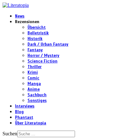
News
Rezensionen
Übersicht
Belletristik
Historik
Dark / Urban Fantasy
Fantasy
Horror / Mystery
Science Fiction
Thriller
Krimi
Comic
Manga
Anime
Sachbuch
Sonstiges
Interviews
Blog
Phantast
Über Literatopia
Suchen