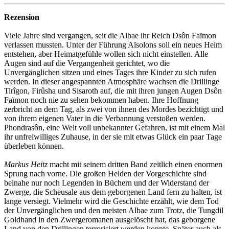
Rezension
Viele Jahre sind vergangen, seit die Albae ihr Reich Dsôn Faïmon
verlassen mussten. Unter der Führung Aïsolons soll ein neues Heim
entstehen, aber Heimatgefühle wollen sich nicht einstellen. Alle
Augen sind auf die Vergangenheit gerichtet, wo die
Unvergänglichen sitzen und eines Tages ihre Kinder zu sich rufen
werden. In dieser angespannten Atmosphäre wachsen die Drillinge
Tirîgon, Firûsha und Sisaroth auf, die mit ihren jungen Augen Dsôn
Faïmon noch nie zu sehen bekommen haben. Ihre Hoffnung
zerbricht an dem Tag, als zwei von ihnen des Mordes bezichtigt und
von ihrem eigenen Vater in die Verbannung verstoßen werden.
Phondrasôn, eine Welt voll unbekannter Gefahren, ist mit einem Mal
ihr unfreiwilliges Zuhause, in der sie mit etwas Glück ein paar Tage
überleben können.
Markus Heitz
macht mit seinem dritten Band zeitlich einen enormen
Sprung nach vorne. Die großen Helden der Vorgeschichte sind
beinahe nur noch Legenden in Büchern und der Widerstand der
Zwerge, die Scheusale aus dem geborgenen Land fern zu halten, ist
lange versiegt. Vielmehr wird die Geschichte erzählt, wie dem Tod
der Unvergänglichen und den meisten Albae zum Trotz, die Tungdil
Goldhand in den Zwergeromanen ausgelöscht hat, das geborgene
Land von den Drillingen terrorisiert werden konnte. Später auch als