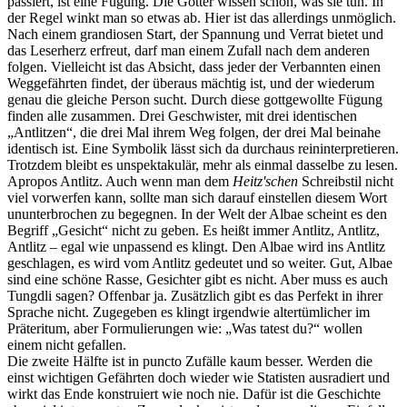
passiert, ist eine Fügung. Die Götter wissen schon, was sie tun. In
der Regel winkt man so etwas ab. Hier ist das allerdings unmöglich.
Nach einem grandiosen Start, der Spannung und Verrat bietet und
das Leserherz erfreut, darf man einem Zufall nach dem anderen
folgen. Vielleicht ist das Absicht, dass jeder der Verbannten einen
Weggefährten findet, der überaus mächtig ist, und der wiederum
genau die gleiche Person sucht. Durch diese gottgewollte Fügung
finden alle zusammen. Drei Geschwister, mit drei identischen
„Antlitzen“, die drei Mal ihrem Weg folgen, der drei Mal beinahe
identisch ist. Eine Symbolik lässt sich da durchaus reininterpretieren.
Trotzdem bleibt es unspektakulär, mehr als einmal dasselbe zu lesen.
Apropos Antlitz. Auch wenn man dem
Heitz'schen
Schreibstil nicht
viel vorwerfen kann, sollte man sich darauf einstellen diesem Wort
ununterbrochen zu begegnen. In der Welt der Albae scheint es den
Begriff „Gesicht“ nicht zu geben. Es heißt immer Antlitz, Antlitz,
Antlitz – egal wie unpassend es klingt. Den Albae wird ins Antlitz
geschlagen, es wird vom Antlitz gedeutet und so weiter. Gut, Albae
sind eine schöne Rasse, Gesichter gibt es nicht. Aber muss es auch
Tungdli sagen? Offenbar ja. Zusätzlich gibt es das Perfekt in ihrer
Sprache nicht. Zugegeben es klingt irgendwie altertümlicher im
Präteritum, aber Formulierungen wie: „Was tatest du?“ wollen
einem nicht gefallen.
Die zweite Hälfte ist in puncto Zufälle kaum besser. Werden die
einst wichtigen Gefährten doch wieder wie Statisten ausradiert und
wirkt das Ende konstruiert wie noch nie. Dafür ist die Geschichte