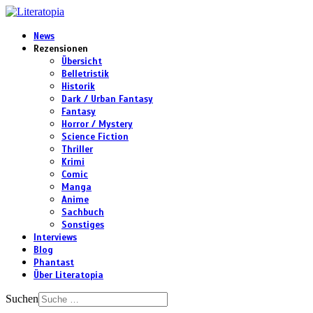
News
Rezensionen
Übersicht
Belletristik
Historik
Dark / Urban Fantasy
Fantasy
Horror / Mystery
Science Fiction
Thriller
Krimi
Comic
Manga
Anime
Sachbuch
Sonstiges
Interviews
Blog
Phantast
Über Literatopia
Suchen