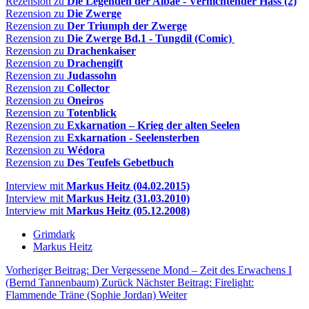
Rezension zu
Die Legenden der Albae - Vernichtender Hass (2)
Rezension zu
Die Zwerge
Rezension zu
Der Triumph der Zwerge
Rezension zu
Die Zwerge Bd.1 - Tungdil (Comic)
Rezension zu
Drachenkaiser
Rezension zu
Drachengift
Rezension zu
Judassohn
Rezension zu
Collector
Rezension zu
Oneiros
Rezension zu
Totenblick
Rezension zu
Exkarnation – Krieg der alten Seelen
Rezension zu
Exkarnation - Seelensterben
Rezension zu
Wédora
Rezension zu
Des Teufels Gebetbuch
Interview mit
Markus Heitz (04.02.2015)
Interview mit
Markus Heitz (31.03.2010)
Interview mit
Markus Heitz (05.12.2008)
Grimdark
Markus Heitz
Vorheriger Beitrag: Der Vergessene Mond – Zeit des Erwachens I
(Bernd Tannenbaum)
Zurück
Nächster Beitrag: Firelight:
Flammende Träne (Sophie Jordan)
Weiter