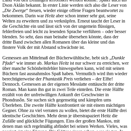
Dson Aklán bekannt. In erster Linie werden sich also die Leser von
„
Die Zwerge
“ freuen, wieder einige offene Fragen beantwortet zu
bekommen. Darin war
Heitz
aber schon immer sehr gut, seine
Welten zu erweitern und zu verknüpfen. Erneut taucht der Leser in
die Geschichte ein und lässt sich von der ungemein flüssigen,
fehlerfreien und leicht zu lesenden Sprache verführen – oder besser
blenden. So sehr, dass man beinahe übersehen könnte, dass der
dritte Band zwischen allen Romanen über das kleine und das
finstere Volk der mit Abstand schwächste ist.
Gemessen am Mittelmaß der Bücherwühltische, hebt sich „
Dunkle
Pfade
“ wie immer ab.
Markus Heitz
ist nur schwer zu erreichen, wer
über manche Schönheitsfehler hinwegsehen kann, wird mit seinen
Büchern fast ausnahmslos Spaß haben. Vermutlich wird ihm wieder
berechtigterweise der
Phantastik Preis
verliehen – der Elfte!
Dennoch. Gemessen an der eigenen Messlatte enttäuscht der dritte
Roman. Man kann ihn gut in zwei Teile einteilen. Die erste Hälfte
erzählt von der unfreiwilligen Ankunft der Geschwister in
Phondrasôn. Sie suchen sich gegenseitig und kämpfen ums
Überleben. Die zweite Hälfte konfrontiert sie mit einem mächtigen
Gegner. Ohne zu viel verraten zu wollen, bietet die erste Hälfte drei
identische Geschichten. Mehr denn je überstrapaziert Heitz die
Zufälle und glückliche Fügungen. Eins der großen Mankos, mit
denen man sich regelmäßig abfindet bei seinen Werken. Vieles, was