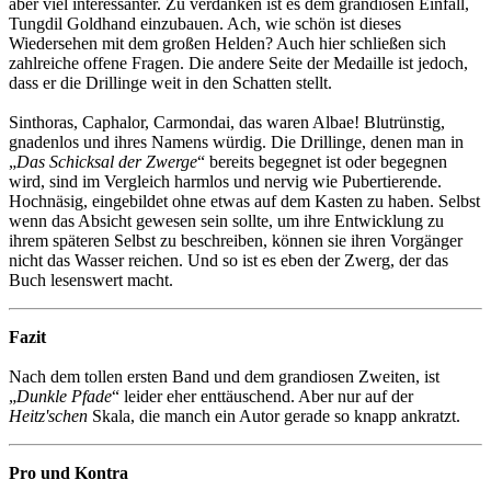
aber viel interessanter. Zu verdanken ist es dem grandiosen Einfall,
Tungdil Goldhand einzubauen. Ach, wie schön ist dieses
Wiedersehen mit dem großen Helden? Auch hier schließen sich
zahlreiche offene Fragen. Die andere Seite der Medaille ist jedoch,
dass er die Drillinge weit in den Schatten stellt.
Sinthoras, Caphalor, Carmondai, das waren Albae! Blutrünstig,
gnadenlos und ihres Namens würdig. Die Drillinge, denen man in
„
Das Schicksal der Zwerge
“ bereits begegnet ist oder begegnen
wird, sind im Vergleich harmlos und nervig wie Pubertierende.
Hochnäsig, eingebildet ohne etwas auf dem Kasten zu haben. Selbst
wenn das Absicht gewesen sein sollte, um ihre Entwicklung zu
ihrem späteren Selbst zu beschreiben, können sie ihren Vorgänger
nicht das Wasser reichen. Und so ist es eben der Zwerg, der das
Buch lesenswert macht.
Fazit
Nach dem tollen ersten Band und dem grandiosen Zweiten, ist
„
Dunkle Pfade
“ leider eher enttäuschend. Aber nur auf der
Heitz'schen
Skala, die manch ein Autor gerade so knapp ankratzt.
Pro und Kontra