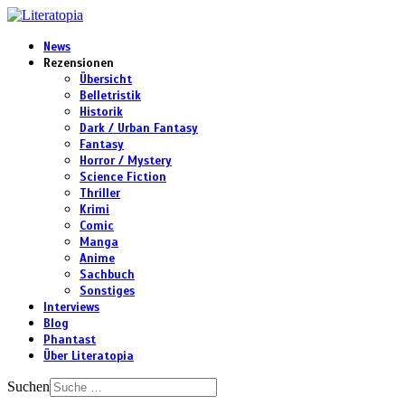
News
Rezensionen
Übersicht
Belletristik
Historik
Dark / Urban Fantasy
Fantasy
Horror / Mystery
Science Fiction
Thriller
Krimi
Comic
Manga
Anime
Sachbuch
Sonstiges
Interviews
Blog
Phantast
Über Literatopia
Suchen