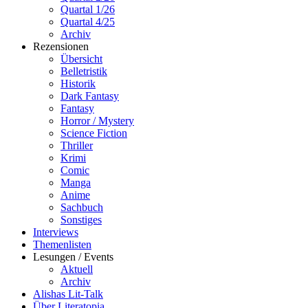
Quartal 1/26
Quartal 4/25
Archiv
Rezensionen
Übersicht
Belletristik
Historik
Dark Fantasy
Fantasy
Horror / Mystery
Science Fiction
Thriller
Krimi
Comic
Manga
Anime
Sachbuch
Sonstiges
Interviews
Themenlisten
Lesungen / Events
Aktuell
Archiv
Alishas Lit-Talk
Über Literatopia