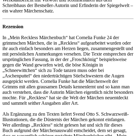
Schreibhaus der Bestseller-Autorin und Erfinderin der Spiegelwelt –
ein wahrer Märchenschatz.
Rezension
In „Mein Reckless Märchenbuch“ hat Cornelia Funke 24 der
grimmschen Märchen, die in „Reckless“ aufgearbeitet wurden oder
ihr auch einfach besonders am Herzen liegen, zusammengestellt und
mit persönlichen Anmerkungen versehen. Die Texte entsprechen der
ursprünglichen Fassung, in der der „Froschkönig“ beispielsweise
gegen die Wand geworfen wird, die böse Königin in
„Schneewittchen“ sich zu Tode tanzen muss oder bei
„Aschenputtel“ den niederträchtigen Stiefschwestern die Augen
ausgepickt werden. Cornelia Funke hat die Märchenwelt der
Grimms mit allen grausamen Details kennenlernt und so kann man
auch verstehen, dass die Autorin Märchen eigentlich nicht besonders
mochte. Für „Reckless“ hat sie die Welt der Märchen neuentdeckt
und sammelt seither Ausgaben aller Art.
Als Ergänzung zu den Texten liefert Svend Otto S. Schwarzweiß-
Illustrationen, die die Düsternis der Märchen gekonnt einfangen.
Wer allerdings „Reckless“ nicht gelesen hat und sich für dieses
Buch aufgrund der Märchenauswahl entscheidet, dem sei gesagt,
dass es wesentlich schöner gestaltete Märchenbücher gibt. „Mein