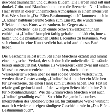
gewohnt traumhaften und düsteren Bildern. Die Farben sind satt und
dunkel, Grün- und Blautöne dominieren die Szenerien. Nur Undines
Haar strahlt in dieser unheimlichen Atmosphäre in einem intensiven
Rot. Wie schon in „Das Elfen-Bestimmungsbuch“ kommen auch in
„Undine“ halbtransparente Seiten zum Einsatz, die wundersame
Effekte in dieses Kunstwerk zaubern. Im Gegensatz zu
„Schneewittchen“, das auch einige Schwarzweißzeichnungen
enthielt, ist „Undine“ komplett farbig gehalten und lädt ein, inne zu
halten und die phantastischen Bilder Lacombes zu bestaunen. Wer
sich einmal in seine Kunst verliebt hat, wird auch dieses Buch
lieben.
Die Geschichte selbst ist im Stil eines Märchens erzählt und nimmt
einen tragischen Verlauf, der sich durch die unheilvollen Umstände
bereits angedeutet hat. Undine als Wassergeist kann zwar mit einem
Menschen zusammenleben und ihn lieben, doch andere
Wassergeister wachen über sie und sobald Undine verletzt wird,
werden diese Geister zornig. „Undine“ ist damit eher ein Märchen
für Erwachsene, die einen Hang zum Düsteren haben. Der Text ist
relativ groß gedruckt und auf den wenigen Seiten bleibt keine Zeit
für Nebenhandlungen. Wie die Grimm’schen Märchen wird auch
„Undine“ geradlinig erzählt. So schön Benjamin Lacombes
Interpretation des Undine-Stoffes ist, für zukünftige Werke wünscht
man sich wieder eine eigenständigere Geschichte wie in „Das Elfen-
Bestimmungsbuch“.