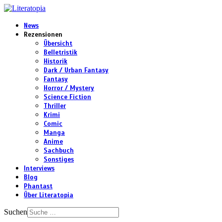
News
Rezensionen
Übersicht
Belletristik
Historik
Dark / Urban Fantasy
Fantasy
Horror / Mystery
Science Fiction
Thriller
Krimi
Comic
Manga
Anime
Sachbuch
Sonstiges
Interviews
Blog
Phantast
Über Literatopia
Suchen