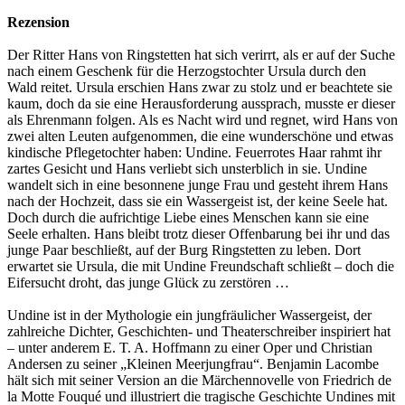
Rezension
Der Ritter Hans von Ringstetten hat sich verirrt, als er auf der Suche
nach einem Geschenk für die Herzogstochter Ursula durch den
Wald reitet. Ursula erschien Hans zwar zu stolz und er beachtete sie
kaum, doch da sie eine Herausforderung aussprach, musste er dieser
als Ehrenmann folgen. Als es Nacht wird und regnet, wird Hans von
zwei alten Leuten aufgenommen, die eine wunderschöne und etwas
kindische Pflegetochter haben: Undine. Feuerrotes Haar rahmt ihr
zartes Gesicht und Hans verliebt sich unsterblich in sie. Undine
wandelt sich in eine besonnene junge Frau und gesteht ihrem Hans
nach der Hochzeit, dass sie ein Wassergeist ist, der keine Seele hat.
Doch durch die aufrichtige Liebe eines Menschen kann sie eine
Seele erhalten. Hans bleibt trotz dieser Offenbarung bei ihr und das
junge Paar beschließt, auf der Burg Ringstetten zu leben. Dort
erwartet sie Ursula, die mit Undine Freundschaft schließt – doch die
Eifersucht droht, das junge Glück zu zerstören …
Undine ist in der Mythologie ein jungfräulicher Wassergeist, der
zahlreiche Dichter, Geschichten- und Theaterschreiber inspiriert hat
– unter anderem E. T. A. Hoffmann zu einer Oper und Christian
Andersen zu seiner „Kleinen Meerjungfrau“. Benjamin Lacombe
hält sich mit seiner Version an die Märchennovelle von Friedrich de
la Motte Fouqué und illustriert die tragische Geschichte Undines mit