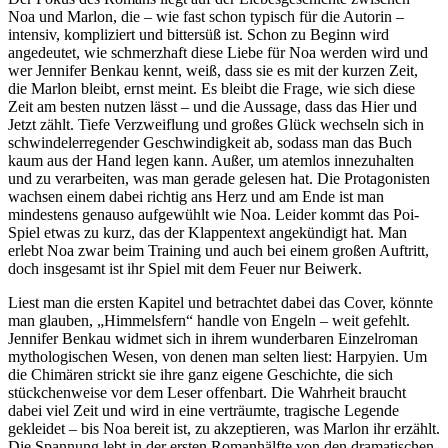
Noa und Marlon, die – wie fast schon typisch für die Autorin –
intensiv, kompliziert und bittersüß ist. Schon zu Beginn wird
angedeutet, wie schmerzhaft diese Liebe für Noa werden wird und
wer Jennifer Benkau kennt, weiß, dass sie es mit der kurzen Zeit,
die Marlon bleibt, ernst meint. Es bleibt die Frage, wie sich diese
Zeit am besten nutzen lässt – und die Aussage, dass das Hier und
Jetzt zählt. Tiefe Verzweiflung und großes Glück wechseln sich in
schwindelerregender Geschwindigkeit ab, sodass man das Buch
kaum aus der Hand legen kann. Außer, um atemlos innezuhalten
und zu verarbeiten, was man gerade gelesen hat. Die Protagonisten
wachsen einem dabei richtig ans Herz und am Ende ist man
mindestens genauso aufgewühlt wie Noa. Leider kommt das Poi-
Spiel etwas zu kurz, das der Klappentext angekündigt hat. Man
erlebt Noa zwar beim Training und auch bei einem großen Auftritt,
doch insgesamt ist ihr Spiel mit dem Feuer nur Beiwerk.
Liest man die ersten Kapitel und betrachtet dabei das Cover, könnte
man glauben, „Himmelsfern“ handle von Engeln – weit gefehlt.
Jennifer Benkau widmet sich in ihrem wunderbaren Einzelroman
mythologischen Wesen, von denen man selten liest: Harpyien. Um
die Chimären strickt sie ihre ganz eigene Geschichte, die sich
stückchenweise vor dem Leser offenbart. Die Wahrheit braucht
dabei viel Zeit und wird in eine verträumte, tragische Legende
gekleidet – bis Noa bereit ist, zu akzeptieren, was Marlon ihr erzählt.
Die Spannung lebt in der ersten Romanhälfte von den dramatischen