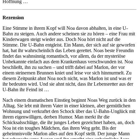
Hoffnung …
Rezension
Eine Stimme in ihrem Kopf will Noa davon abhalten, in eine U-
Bahn zu steigen. Auch andere scheinen sie zu hören – eine Frau mit
Kinderwagen steigt wieder aus. Doch Noa hört nicht auf die
Stimme. Die U-Bahn entgleist. Ein Mann, der sich auf sie geworfen
hat, hat ihr wahrscheinlich das Leben gerettet. Noas beste Freundin
findet das wahnsinnig romantisch, vor allem, da der mysteriöse
Unbekannte einfach aus dem Krankenhaus verschwunden ist. Noa
beschließt, ihn zu suchen – und trifft dabei auf Marlon, der vor
einem steinernen Brunnen kniet und leise vor sich hinmurmelt. Zu
diesem Zeitpunkt ahnt Noa noch nicht, was Marlon ist und was er
ihr bedeuten wird. Und sie ahnt nicht, dass ihr Lebensretter aus der
U-Bahn ihr Feind ist …
Nach einem dramatischen Einstieg beginnt Noas Weg zurück in den
Alltag. Sie lebt mit ihrem Vater in einer kleinen, aber gemütlichen
Wohnung und verkraftet den Schock über das U-Bahn-Unglück mit
ihrem eigenwilligen, derben Humor. Man merkt ihr die
Schicksalsschläge, die ihr junges Leben gezeichnet haben, an, doch
Noa ist ein toughes Mädchen, das ihren Weg geht. Bis der
geheimnisvolle Marlon alles auf den Kopf stellt. Der junge Mann