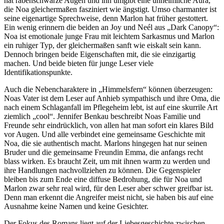
hat rabenschwarze Augen und ihn umgibt eine unheimliche Aura,
die Noa gleichermaßen fasziniert wie ängstigt. Umso charmanter ist
seine eigenartige Sprechweise, denn Marlon hat früher gestottert.
Ein wenig erinnern die beiden an Joy und Neél aus „Dark Canopy“:
Noa ist emotionale junge Frau mit leichtem Sarkasmus und Marlon
ein ruhiger Typ, der gleichermaßen sanft wie eiskalt sein kann.
Dennoch bringen beide Eigenschaften mit, die sie einzigartig
machen. Und beide bieten für junge Leser viele
Identifikationspunkte.
Auch die Nebencharaktere in „Himmelsfern“ können überzeugen:
Noas Vater ist dem Leser auf Anhieb sympathisch und ihre Oma, die
nach einem Schlaganfall im Pflegeheim lebt, ist auf eine skurrile Art
ziemlich „cool“. Jennifer Benkau beschreibt Noas Familie und
Freunde sehr eindrücklich, von allen hat man sofort ein klares Bild
vor Augen. Und alle verbindet eine gemeinsame Geschichte mit
Noa, die sie authentisch macht. Marlons hingegen hat nur seinen
Bruder und die gemeinsame Freundin Emma, die anfangs recht
blass wirken. Es braucht Zeit, um mit ihnen warm zu werden und
ihre Handlungen nachvollziehen zu können. Die Gegenspieler
bleiben bis zum Ende eine diffuse Bedrohung, die für Noa und
Marlon zwar sehr real wird, für den Leser aber schwer greifbar ist.
Denn man erkennt die Angreifer meist nicht, sie haben bis auf eine
Ausnahme keine Namen und keine Gesichter.
Der Fokus des Romans liegt auf der Liebesgeschichte zwischen