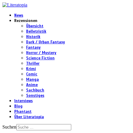
News
Rezensionen
Übersicht
Belletristik
Historik
Dark / Urban Fantasy
Fantasy
Horror / Mystery
Science Fiction
Thriller
Krimi
Comic
Manga
Anime
Sachbuch
Sonstiges
Interviews
Blog
Phantast
Über Literatopia
Suchen